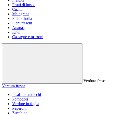
Fragole
Frutti di bosco
Cachi
Melagrana
Fichi d'india
Fichi freschi
Ananas
Kiwi
Castagne e marroni
Verdura fresca
Verdura fresca
Insalate e radicchi
Pomodori
Verdure in foglia
Peperoni
Zucchine