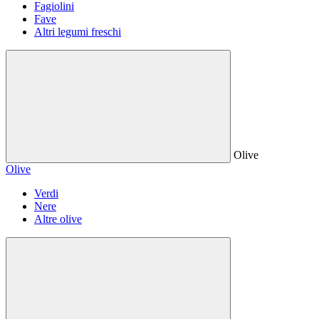
Fagiolini
Fave
Altri legumi freschi
Olive
Olive
Verdi
Nere
Altre olive