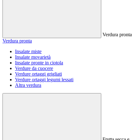
Verdura pronta
Verdura pronta
Insalate miste
Insalate movarietà
Insalate pronte in ciotola
Verdure da cuocere
Verdure ortaggi grigliati
Verdure ortaggi legumi lessati
Altra verdura
Frutta secca e