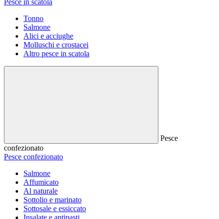
Pesce in scatola
Tonno
Salmone
Alici e acciughe
Molluschi e crostacei
Altro pesce in scatola
Pesce
confezionato
Pesce confezionato
Salmone
Affumicato
Al naturale
Sottolio e marinato
Sottosale e essiccato
Insalate e antipasti