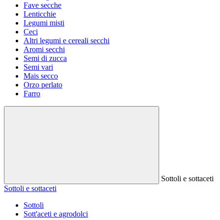
Fave secche
Lenticchie
Legumi misti
Ceci
Altri legumi e cereali secchi
Aromi secchi
Semi di zucca
Semi vari
Mais secco
Orzo perlato
Farro
Sottoli e sottaceti
Sottoli e sottaceti
Sottoli
Sott'aceti e agrodolci