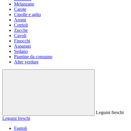
Melanzane
Carote
Cipolle e aglio
Aromi
Cetrioli
Zucche
Cavoli
Finocchi
Asparagi
Sedano
Piantine da consumo
Altre verdure
Legumi freschi
Legumi freschi
Fagioli