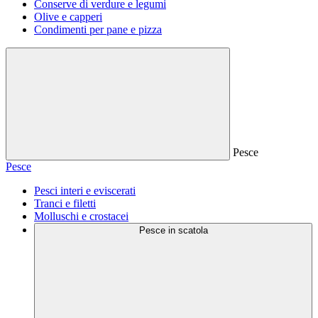
Conserve di verdure e legumi
Olive e capperi
Condimenti per pane e pizza
Pesce
Pesce
Pesci interi e eviscerati
Tranci e filetti
Molluschi e crostacei
Pesce in scatola