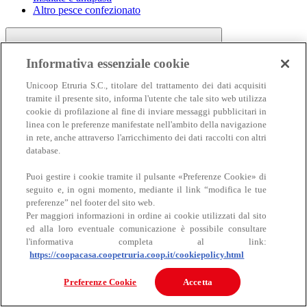
Altro pesce confezionato
Informativa essenziale cookie
Unicoop Etruria S.C., titolare del trattamento dei dati acquisiti
tramite il presente sito, informa l'utente che tale sito web utilizza
cookie di profilazione al fine di inviare messaggi pubblicitari in
linea con le preferenze manifestate nell'ambito della navigazione
Carne
in rete, anche attraverso l'arricchimento dei dati raccolti con altri
Carne
database.
Puoi gestire i cookie tramite il pulsante «Preferenze Cookie» di
seguito e, in ogni momento, mediante il link “modifica le tue
preferenze” nel footer del sito web.
Per maggiori informazioni in ordine ai cookie utilizzati dal sito
ed alla loro eventuale comunicazione è possibile consultare
l'informativa completa al link:
https://coopacasa.coopetruria.coop.it/cookiepolicy.html
Bovino
Ovino
Preferenze Cookie
Accetta
Suino
Equino