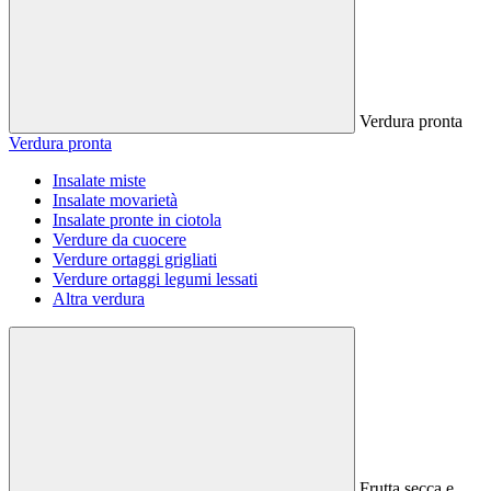
Verdura pronta
Verdura pronta
Insalate miste
Insalate movarietà
Insalate pronte in ciotola
Verdure da cuocere
Verdure ortaggi grigliati
Verdure ortaggi legumi lessati
Altra verdura
Frutta secca e