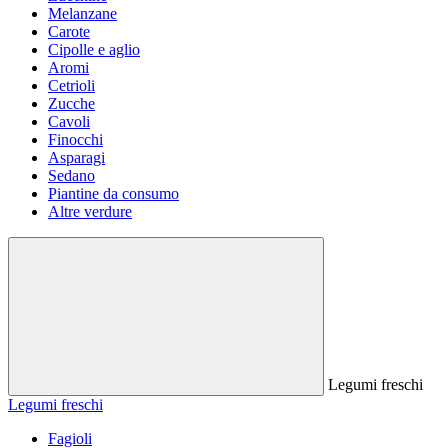
Melanzane
Carote
Cipolle e aglio
Aromi
Cetrioli
Zucche
Cavoli
Finocchi
Asparagi
Sedano
Piantine da consumo
Altre verdure
Legumi freschi
Legumi freschi
Fagioli