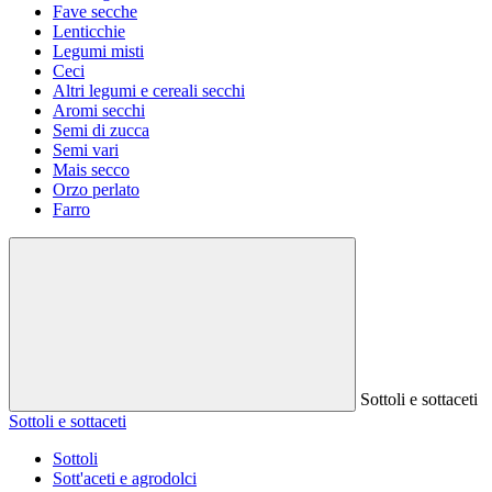
Fave secche
Lenticchie
Legumi misti
Ceci
Altri legumi e cereali secchi
Aromi secchi
Semi di zucca
Semi vari
Mais secco
Orzo perlato
Farro
Sottoli e sottaceti
Sottoli e sottaceti
Sottoli
Sott'aceti e agrodolci