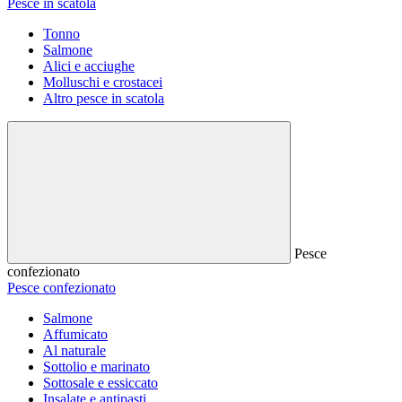
Pesce in scatola
Tonno
Salmone
Alici e acciughe
Molluschi e crostacei
Altro pesce in scatola
Pesce
confezionato
Pesce confezionato
Salmone
Affumicato
Al naturale
Sottolio e marinato
Sottosale e essiccato
Insalate e antipasti