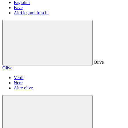
Fagiolini
Fave
Altri legumi freschi
Olive
Olive
Verdi
Nere
Altre olive