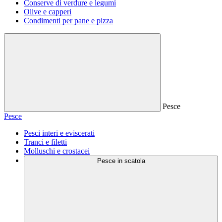
Conserve di verdure e legumi
Olive e capperi
Condimenti per pane e pizza
Pesce
Pesce
Pesci interi e eviscerati
Tranci e filetti
Molluschi e crostacei
Pesce in scatola