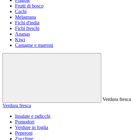
Fragole
Frutti di bosco
Cachi
Melagrana
Fichi d'india
Fichi freschi
Ananas
Kiwi
Castagne e marroni
Verdura fresca
Verdura fresca
Insalate e radicchi
Pomodori
Verdure in foglia
Peperoni
Zucchine