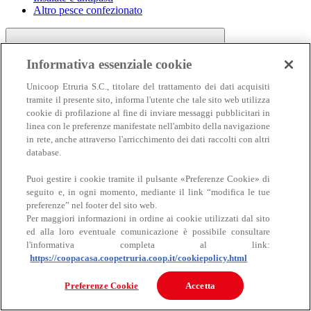
Altro pesce confezionato
Informativa essenziale cookie
Unicoop Etruria S.C., titolare del trattamento dei dati acquisiti
tramite il presente sito, informa l'utente che tale sito web utilizza
cookie di profilazione al fine di inviare messaggi pubblicitari in
linea con le preferenze manifestate nell'ambito della navigazione
Carne
in rete, anche attraverso l'arricchimento dei dati raccolti con altri
Carne
database.
Puoi gestire i cookie tramite il pulsante «Preferenze Cookie» di
seguito e, in ogni momento, mediante il link “modifica le tue
preferenze” nel footer del sito web.
Per maggiori informazioni in ordine ai cookie utilizzati dal sito
ed alla loro eventuale comunicazione è possibile consultare
l'informativa completa al link:
https://coopacasa.coopetruria.coop.it/cookiepolicy.html
Bovino
Ovino
Preferenze Cookie
Accetta
Suino
Equino