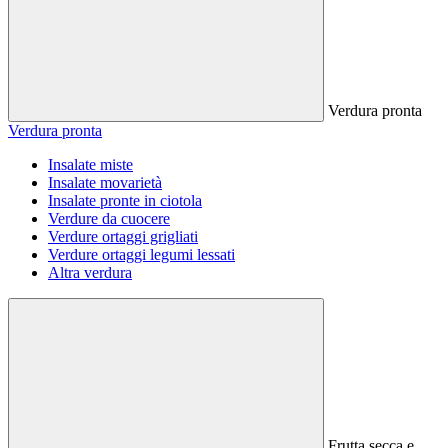
Verdura pronta
Verdura pronta
Insalate miste
Insalate movarietà
Insalate pronte in ciotola
Verdure da cuocere
Verdure ortaggi grigliati
Verdure ortaggi legumi lessati
Altra verdura
Frutta secca e