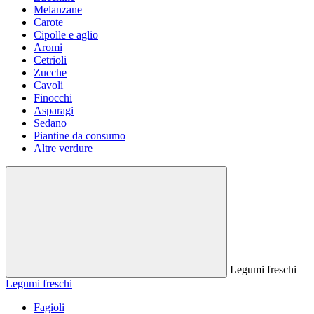
Melanzane
Carote
Cipolle e aglio
Aromi
Cetrioli
Zucche
Cavoli
Finocchi
Asparagi
Sedano
Piantine da consumo
Altre verdure
Legumi freschi
Legumi freschi
Fagioli