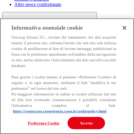
Altro pesce confezionato
Informativa essenziale cookie
Unicoop Etruria S.C., titolare del trattamento dei dati acquisiti
tramite il presente sito, informa l'utente che tale sito web utilizza
cookie di profilazione al fine di inviare messaggi pubblicitari in
linea con le preferenze manifestate nell'ambito della navigazione
Carne
in rete, anche attraverso l'arricchimento dei dati raccolti con altri
Carne
database.
Puoi gestire i cookie tramite il pulsante «Preferenze Cookie» di
seguito e, in ogni momento, mediante il link “modifica le tue
preferenze” nel footer del sito web.
Per maggiori informazioni in ordine ai cookie utilizzati dal sito
ed alla loro eventuale comunicazione è possibile consultare
l'informativa completa al link:
https://coopacasa.coopetruria.coop.it/cookiepolicy.html
Bovino
Ovino
Preferenze Cookie
Accetta
Suino
Equino