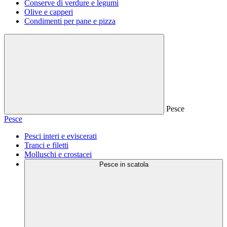
Conserve di verdure e legumi
Olive e capperi
Condimenti per pane e pizza
Pesce
Pesce
Pesci interi e eviscerati
Tranci e filetti
Molluschi e crostacei
Pesce in scatola