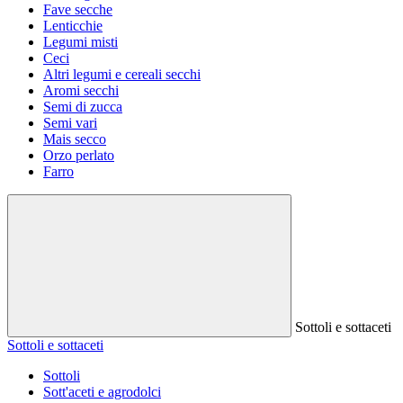
Fave secche
Lenticchie
Legumi misti
Ceci
Altri legumi e cereali secchi
Aromi secchi
Semi di zucca
Semi vari
Mais secco
Orzo perlato
Farro
Sottoli e sottaceti
Sottoli e sottaceti
Sottoli
Sott'aceti e agrodolci