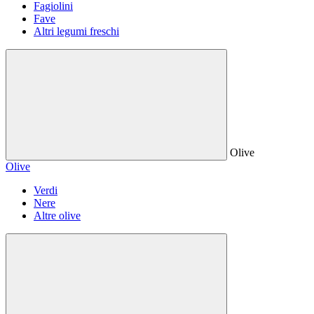
Fagiolini
Fave
Altri legumi freschi
Olive
Olive
Verdi
Nere
Altre olive