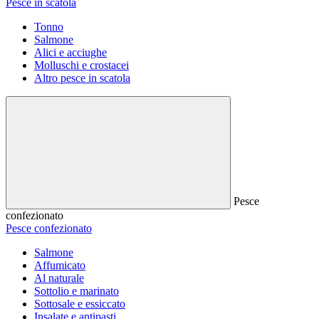
Pesce in scatola
Tonno
Salmone
Alici e acciughe
Molluschi e crostacei
Altro pesce in scatola
Pesce
confezionato
Pesce confezionato
Salmone
Affumicato
Al naturale
Sottolio e marinato
Sottosale e essiccato
Insalate e antipasti