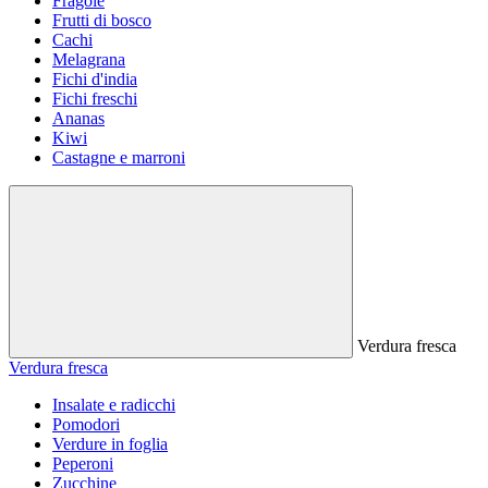
Fragole
Frutti di bosco
Cachi
Melagrana
Fichi d'india
Fichi freschi
Ananas
Kiwi
Castagne e marroni
Verdura fresca
Verdura fresca
Insalate e radicchi
Pomodori
Verdure in foglia
Peperoni
Zucchine