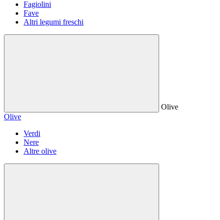
Fagiolini
Fave
Altri legumi freschi
Olive
Olive
Verdi
Nere
Altre olive