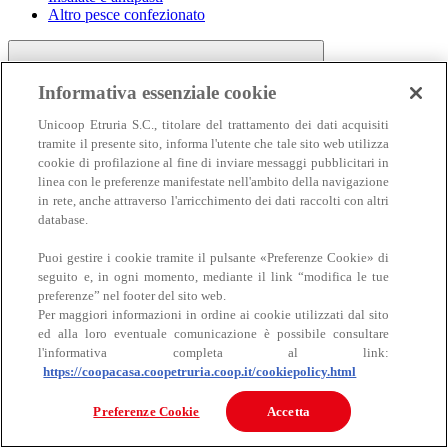
Altro pesce confezionato
Informativa essenziale cookie
Unicoop Etruria S.C., titolare del trattamento dei dati acquisiti
tramite il presente sito, informa l'utente che tale sito web utilizza
cookie di profilazione al fine di inviare messaggi pubblicitari in
linea con le preferenze manifestate nell'ambito della navigazione
Carne
in rete, anche attraverso l'arricchimento dei dati raccolti con altri
Carne
database.
Puoi gestire i cookie tramite il pulsante «Preferenze Cookie» di
seguito e, in ogni momento, mediante il link “modifica le tue
preferenze” nel footer del sito web.
Per maggiori informazioni in ordine ai cookie utilizzati dal sito
ed alla loro eventuale comunicazione è possibile consultare
l'informativa completa al link:
https://coopacasa.coopetruria.coop.it/cookiepolicy.html
Bovino
Ovino
Preferenze Cookie
Accetta
Suino
Equino