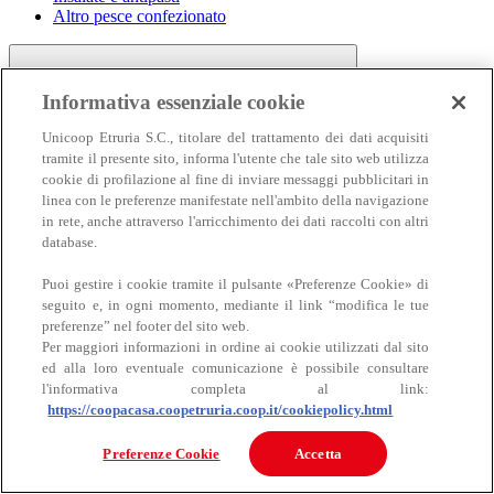
Altro pesce confezionato
Informativa essenziale cookie
Unicoop Etruria S.C., titolare del trattamento dei dati acquisiti
tramite il presente sito, informa l'utente che tale sito web utilizza
cookie di profilazione al fine di inviare messaggi pubblicitari in
linea con le preferenze manifestate nell'ambito della navigazione
Carne
in rete, anche attraverso l'arricchimento dei dati raccolti con altri
Carne
database.
Puoi gestire i cookie tramite il pulsante «Preferenze Cookie» di
seguito e, in ogni momento, mediante il link “modifica le tue
preferenze” nel footer del sito web.
Per maggiori informazioni in ordine ai cookie utilizzati dal sito
ed alla loro eventuale comunicazione è possibile consultare
l'informativa completa al link:
https://coopacasa.coopetruria.coop.it/cookiepolicy.html
Bovino
Ovino
Preferenze Cookie
Accetta
Suino
Equino