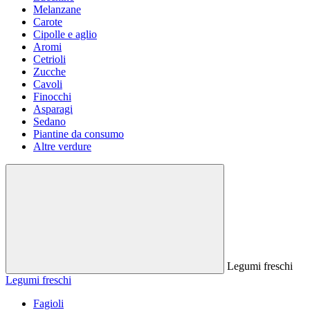
Melanzane
Carote
Cipolle e aglio
Aromi
Cetrioli
Zucche
Cavoli
Finocchi
Asparagi
Sedano
Piantine da consumo
Altre verdure
Legumi freschi
Legumi freschi
Fagioli