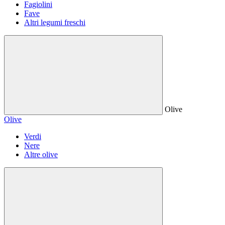
Fagiolini
Fave
Altri legumi freschi
Olive
Olive
Verdi
Nere
Altre olive