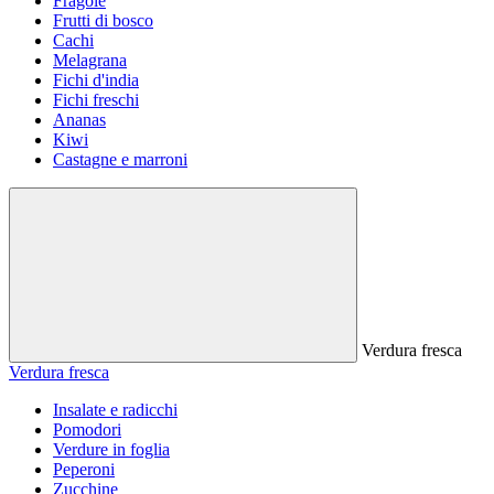
Fragole
Frutti di bosco
Cachi
Melagrana
Fichi d'india
Fichi freschi
Ananas
Kiwi
Castagne e marroni
Verdura fresca
Verdura fresca
Insalate e radicchi
Pomodori
Verdure in foglia
Peperoni
Zucchine