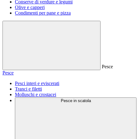
Conserve di verdure e legumi
Olive e capperi
Condimenti per pane e pizza
Pesce
Pesce
Pesci interi e eviscerati
Tranci e filetti
Molluschi e crostacei
Pesce in scatola