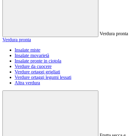
Verdura pronta
Verdura pronta
Insalate miste
Insalate movarietà
Insalate pronte in ciotola
Verdure da cuocere
Verdure ortaggi grigliati
Verdure ortaggi legumi lessati
Altra verdura
Frutta secca e