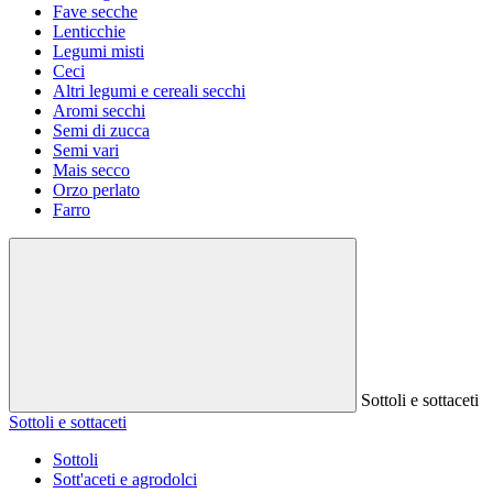
Fave secche
Lenticchie
Legumi misti
Ceci
Altri legumi e cereali secchi
Aromi secchi
Semi di zucca
Semi vari
Mais secco
Orzo perlato
Farro
Sottoli e sottaceti
Sottoli e sottaceti
Sottoli
Sott'aceti e agrodolci