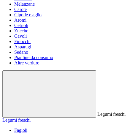
Melanzane
Carote
Cipolle e aglio
Aromi
Cetrioli
Zucche
Cavoli
Finocchi
Asparagi
Sedano
Piantine da consumo
Altre verdure
Legumi freschi
Legumi freschi
Fagioli