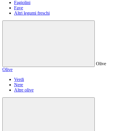
Fagiolini
Fave
Altri legumi freschi
Olive
Olive
Verdi
Nere
Altre olive