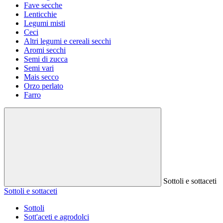
Fave secche
Lenticchie
Legumi misti
Ceci
Altri legumi e cereali secchi
Aromi secchi
Semi di zucca
Semi vari
Mais secco
Orzo perlato
Farro
Sottoli e sottaceti
Sottoli e sottaceti
Sottoli
Sott'aceti e agrodolci