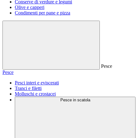
Conserve di verdure e legumi
Olive e capperi
Condimenti per pane e pizza
Pesce
Pesce
Pesci interi e eviscerati
Tranci e filetti
Molluschi e crostacei
Pesce in scatola