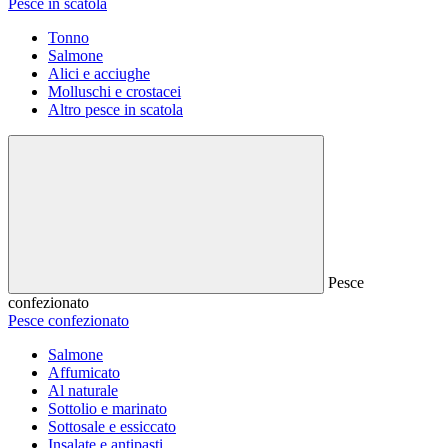
Pesce in scatola
Tonno
Salmone
Alici e acciughe
Molluschi e crostacei
Altro pesce in scatola
Pesce
confezionato
Pesce confezionato
Salmone
Affumicato
Al naturale
Sottolio e marinato
Sottosale e essiccato
Insalate e antipasti