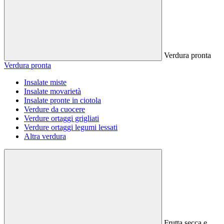
Verdura pronta
Verdura pronta
Insalate miste
Insalate movarietà
Insalate pronte in ciotola
Verdure da cuocere
Verdure ortaggi grigliati
Verdure ortaggi legumi lessati
Altra verdura
Frutta secca e