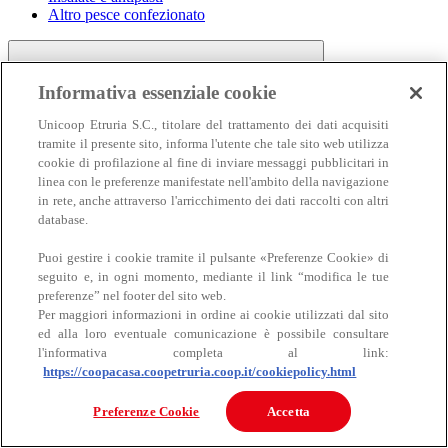
Altro pesce confezionato
Informativa essenziale cookie
Unicoop Etruria S.C., titolare del trattamento dei dati acquisiti
tramite il presente sito, informa l'utente che tale sito web utilizza
cookie di profilazione al fine di inviare messaggi pubblicitari in
linea con le preferenze manifestate nell'ambito della navigazione
Carne
in rete, anche attraverso l'arricchimento dei dati raccolti con altri
Carne
database.
Puoi gestire i cookie tramite il pulsante «Preferenze Cookie» di
seguito e, in ogni momento, mediante il link “modifica le tue
preferenze” nel footer del sito web.
Per maggiori informazioni in ordine ai cookie utilizzati dal sito
ed alla loro eventuale comunicazione è possibile consultare
l'informativa completa al link:
https://coopacasa.coopetruria.coop.it/cookiepolicy.html
Bovino
Ovino
Preferenze Cookie
Accetta
Suino
Equino