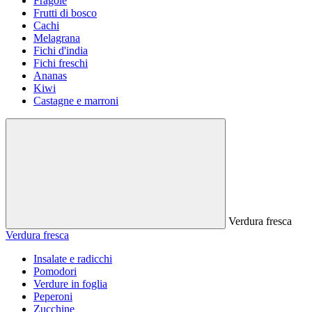
Fragole
Frutti di bosco
Cachi
Melagrana
Fichi d'india
Fichi freschi
Ananas
Kiwi
Castagne e marroni
Verdura fresca
Verdura fresca
Insalate e radicchi
Pomodori
Verdure in foglia
Peperoni
Zucchine