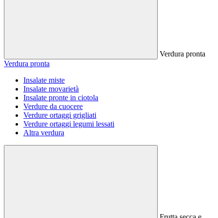
Verdura pronta
Verdura pronta
Insalate miste
Insalate movarietà
Insalate pronte in ciotola
Verdure da cuocere
Verdure ortaggi grigliati
Verdure ortaggi legumi lessati
Altra verdura
Frutta secca e