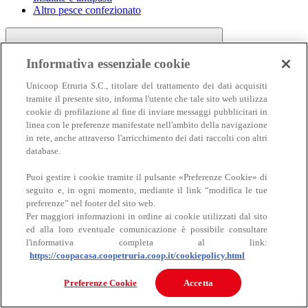
Altro pesce confezionato
Informativa essenziale cookie
Unicoop Etruria S.C., titolare del trattamento dei dati acquisiti
tramite il presente sito, informa l'utente che tale sito web utilizza
cookie di profilazione al fine di inviare messaggi pubblicitari in
linea con le preferenze manifestate nell'ambito della navigazione
Carne
in rete, anche attraverso l'arricchimento dei dati raccolti con altri
Carne
database.
Puoi gestire i cookie tramite il pulsante «Preferenze Cookie» di
seguito e, in ogni momento, mediante il link “modifica le tue
preferenze” nel footer del sito web.
Per maggiori informazioni in ordine ai cookie utilizzati dal sito
ed alla loro eventuale comunicazione è possibile consultare
l'informativa completa al link:
https://coopacasa.coopetruria.coop.it/cookiepolicy.html
Bovino
Ovino
Preferenze Cookie
Accetta
Suino
Equino