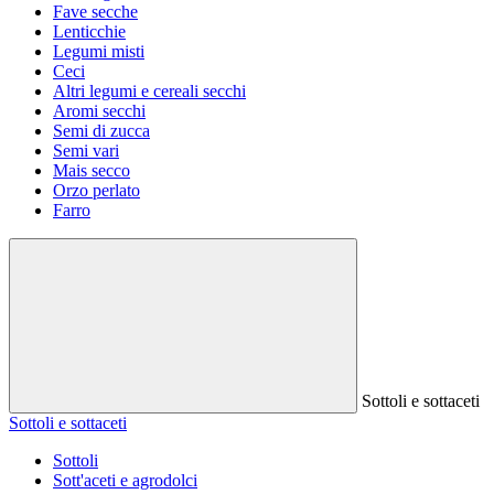
Fave secche
Lenticchie
Legumi misti
Ceci
Altri legumi e cereali secchi
Aromi secchi
Semi di zucca
Semi vari
Mais secco
Orzo perlato
Farro
Sottoli e sottaceti
Sottoli e sottaceti
Sottoli
Sott'aceti e agrodolci