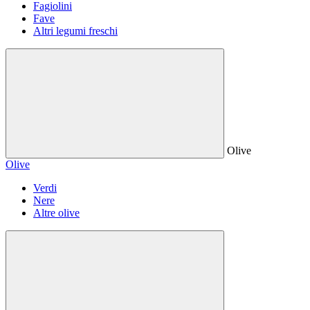
Fagiolini
Fave
Altri legumi freschi
Olive
Olive
Verdi
Nere
Altre olive