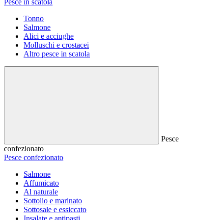
Pesce in scatola
Tonno
Salmone
Alici e acciughe
Molluschi e crostacei
Altro pesce in scatola
Pesce
confezionato
Pesce confezionato
Salmone
Affumicato
Al naturale
Sottolio e marinato
Sottosale e essiccato
Insalate e antipasti