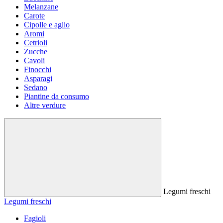
Melanzane
Carote
Cipolle e aglio
Aromi
Cetrioli
Zucche
Cavoli
Finocchi
Asparagi
Sedano
Piantine da consumo
Altre verdure
Legumi freschi
Legumi freschi
Fagioli