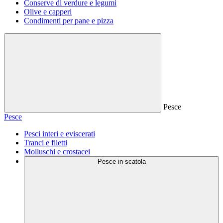
Conserve di verdure e legumi
Olive e capperi
Condimenti per pane e pizza
Pesce
Pesce
Pesci interi e eviscerati
Tranci e filetti
Molluschi e crostacei
Pesce in scatola