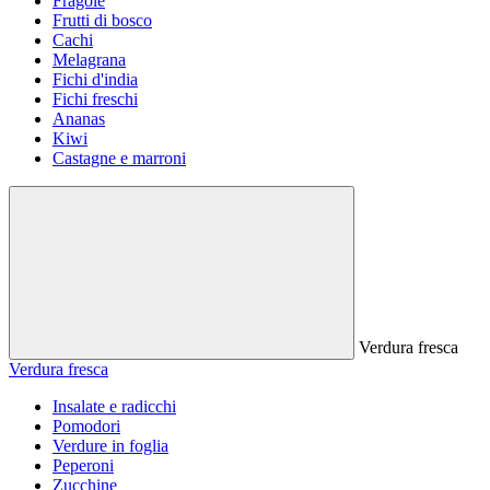
Fragole
Frutti di bosco
Cachi
Melagrana
Fichi d'india
Fichi freschi
Ananas
Kiwi
Castagne e marroni
Verdura fresca
Verdura fresca
Insalate e radicchi
Pomodori
Verdure in foglia
Peperoni
Zucchine