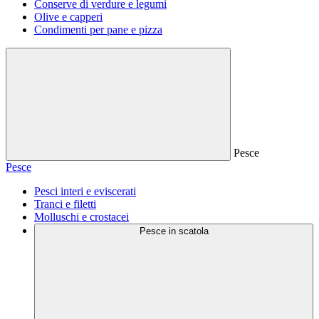
Conserve di verdure e legumi
Olive e capperi
Condimenti per pane e pizza
Pesce
Pesce
Pesci interi e eviscerati
Tranci e filetti
Molluschi e crostacei
Pesce in scatola