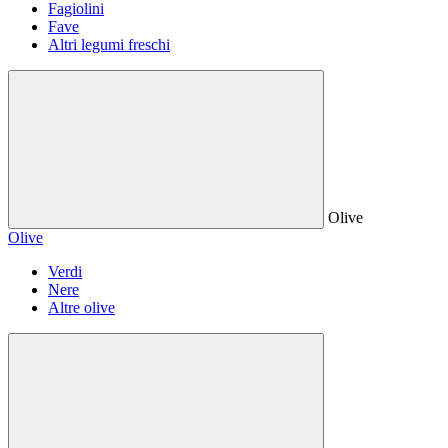
Fagiolini
Fave
Altri legumi freschi
Olive
Olive
Verdi
Nere
Altre olive