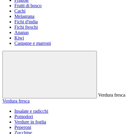
Fragole
Frutti di bosco
Cachi
Melagrana
Fichi d'india
Fichi freschi
Ananas
Kiwi
Castagne e marroni
Verdura fresca
Verdura fresca
Insalate e radicchi
Pomodori
Verdure in foglia
Peperoni
Zucchine