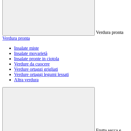
Verdura pronta
Verdura pronta
Insalate miste
Insalate movarietà
Insalate pronte in ciotola
Verdure da cuocere
Verdure ortaggi grigliati
Verdure ortaggi legumi lessati
Altra verdura
Frutta secca e