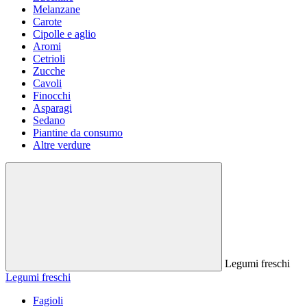
Melanzane
Carote
Cipolle e aglio
Aromi
Cetrioli
Zucche
Cavoli
Finocchi
Asparagi
Sedano
Piantine da consumo
Altre verdure
Legumi freschi
Legumi freschi
Fagioli