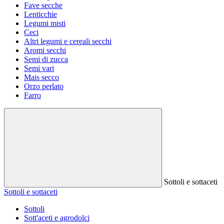
Fave secche
Lenticchie
Legumi misti
Ceci
Altri legumi e cereali secchi
Aromi secchi
Semi di zucca
Semi vari
Mais secco
Orzo perlato
Farro
Sottoli e sottaceti
Sottoli e sottaceti
Sottoli
Sott'aceti e agrodolci