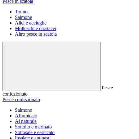
Pesce in scatola
Tonno
Salmone
Alici e acciughe
Molluschi e crostacei
Altro pesce in scatola
Pesce
confezionato
Pesce confezionato
Salmone
Affumicato
Al naturale
Sottolio e marinato
Sottosale e essiccato
Insalate e antipasti