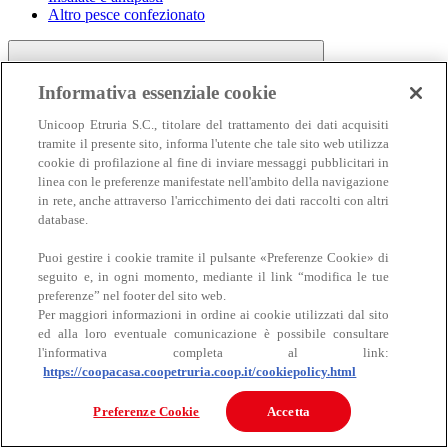
Altro pesce confezionato
Informativa essenziale cookie
Unicoop Etruria S.C., titolare del trattamento dei dati acquisiti
tramite il presente sito, informa l'utente che tale sito web utilizza
cookie di profilazione al fine di inviare messaggi pubblicitari in
linea con le preferenze manifestate nell'ambito della navigazione
Carne
in rete, anche attraverso l'arricchimento dei dati raccolti con altri
Carne
database.
Puoi gestire i cookie tramite il pulsante «Preferenze Cookie» di
seguito e, in ogni momento, mediante il link “modifica le tue
preferenze” nel footer del sito web.
Per maggiori informazioni in ordine ai cookie utilizzati dal sito
ed alla loro eventuale comunicazione è possibile consultare
l'informativa completa al link:
https://coopacasa.coopetruria.coop.it/cookiepolicy.html
Bovino
Ovino
Preferenze Cookie
Accetta
Suino
Equino