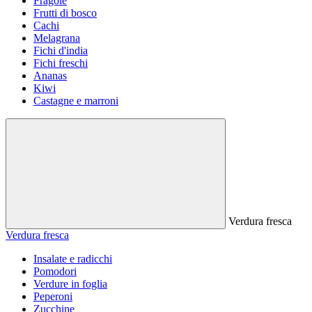
Fragole
Frutti di bosco
Cachi
Melagrana
Fichi d'india
Fichi freschi
Ananas
Kiwi
Castagne e marroni
Verdura fresca
Verdura fresca
Insalate e radicchi
Pomodori
Verdure in foglia
Peperoni
Zucchine