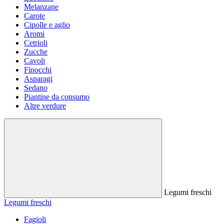
Melanzane
Carote
Cipolle e aglio
Aromi
Cetrioli
Zucche
Cavoli
Finocchi
Asparagi
Sedano
Piantine da consumo
Altre verdure
Legumi freschi
Legumi freschi
Fagioli