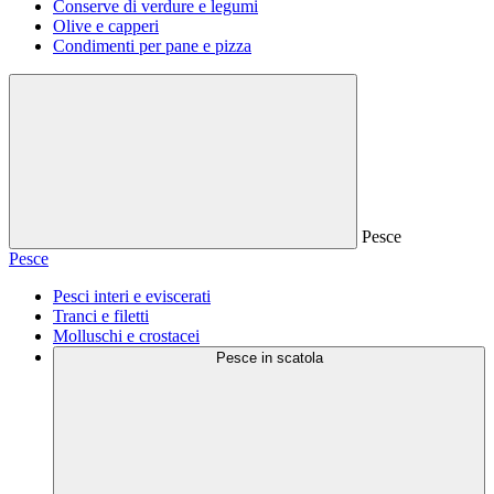
Conserve di verdure e legumi
Olive e capperi
Condimenti per pane e pizza
Pesce
Pesce
Pesci interi e eviscerati
Tranci e filetti
Molluschi e crostacei
Pesce in scatola