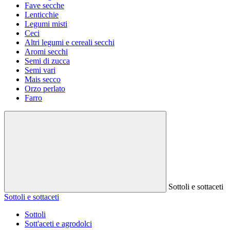
Fave secche
Lenticchie
Legumi misti
Ceci
Altri legumi e cereali secchi
Aromi secchi
Semi di zucca
Semi vari
Mais secco
Orzo perlato
Farro
Sottoli e sottaceti
Sottoli e sottaceti
Sottoli
Sott'aceti e agrodolci