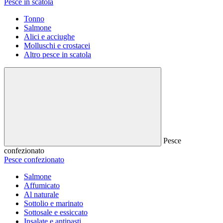
Pesce in scatola
Tonno
Salmone
Alici e acciughe
Molluschi e crostacei
Altro pesce in scatola
Pesce
confezionato
Pesce confezionato
Salmone
Affumicato
Al naturale
Sottolio e marinato
Sottosale e essiccato
Insalate e antipasti