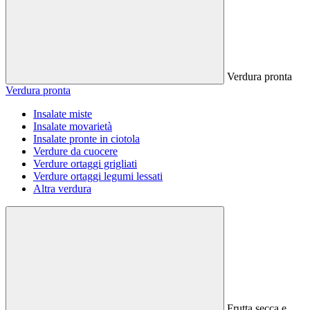
Verdura pronta
Verdura pronta
Insalate miste
Insalate movarietà
Insalate pronte in ciotola
Verdure da cuocere
Verdure ortaggi grigliati
Verdure ortaggi legumi lessati
Altra verdura
Frutta secca e