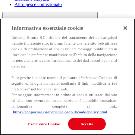
Altro pesce confezionato
Informativa essenziale cookie
Unicoop Etruria S.C., titolare del trattamento dei dati acquisiti
tramite il presente sito, informa l'utente che tale sito web utilizza
cookie di profilazione al fine di inviare messaggi pubblicitari in
linea con le preferenze manifestate nell'ambito della navigazione
Carne
in rete, anche attraverso l'arricchimento dei dati raccolti con altri
Carne
database.
Puoi gestire i cookie tramite il pulsante «Preferenze Cookie» di
seguito e, in ogni momento, mediante il link “modifica le tue
preferenze” nel footer del sito web.
Per maggiori informazioni in ordine ai cookie utilizzati dal sito
ed alla loro eventuale comunicazione è possibile consultare
l'informativa completa al link:
https://coopacasa.coopetruria.coop.it/cookiepolicy.html
Bovino
Ovino
Preferenze Cookie
Accetta
Suino
Equino