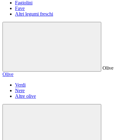
Fagiolini
Fave
Altri legumi freschi
Olive
Olive
Verdi
Nere
Altre olive