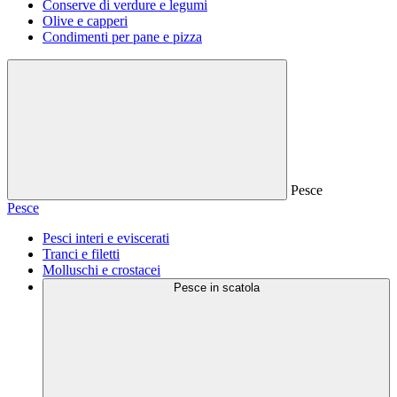
Conserve di verdure e legumi
Olive e capperi
Condimenti per pane e pizza
Pesce
Pesce
Pesci interi e eviscerati
Tranci e filetti
Molluschi e crostacei
Pesce in scatola