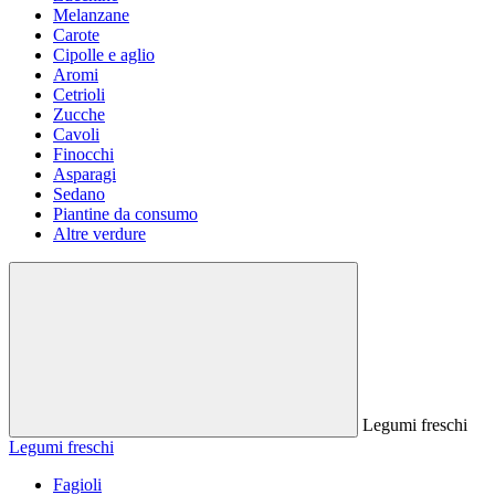
Melanzane
Carote
Cipolle e aglio
Aromi
Cetrioli
Zucche
Cavoli
Finocchi
Asparagi
Sedano
Piantine da consumo
Altre verdure
Legumi freschi
Legumi freschi
Fagioli