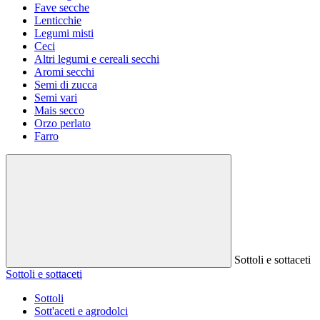
Fave secche
Lenticchie
Legumi misti
Ceci
Altri legumi e cereali secchi
Aromi secchi
Semi di zucca
Semi vari
Mais secco
Orzo perlato
Farro
Sottoli e sottaceti
Sottoli e sottaceti
Sottoli
Sott'aceti e agrodolci