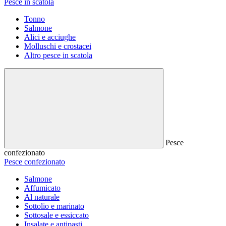
Pesce in scatola
Tonno
Salmone
Alici e acciughe
Molluschi e crostacei
Altro pesce in scatola
Pesce
confezionato
Pesce confezionato
Salmone
Affumicato
Al naturale
Sottolio e marinato
Sottosale e essiccato
Insalate e antipasti