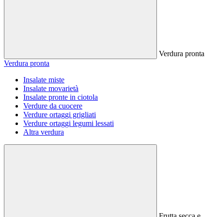
Verdura pronta
Verdura pronta
Insalate miste
Insalate movarietà
Insalate pronte in ciotola
Verdure da cuocere
Verdure ortaggi grigliati
Verdure ortaggi legumi lessati
Altra verdura
Frutta secca e