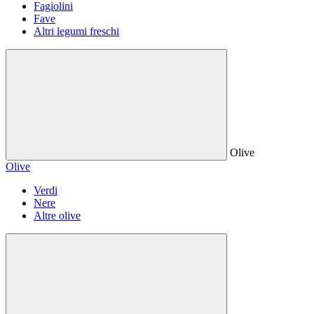
Fagiolini
Fave
Altri legumi freschi
Olive
Olive
Verdi
Nere
Altre olive