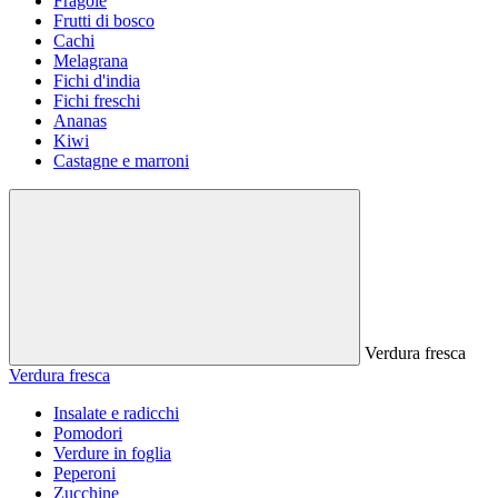
Fragole
Frutti di bosco
Cachi
Melagrana
Fichi d'india
Fichi freschi
Ananas
Kiwi
Castagne e marroni
Verdura fresca
Verdura fresca
Insalate e radicchi
Pomodori
Verdure in foglia
Peperoni
Zucchine