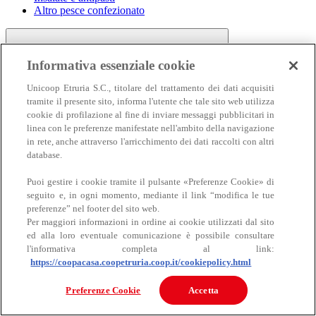
Altro pesce confezionato
Informativa essenziale cookie
Unicoop Etruria S.C., titolare del trattamento dei dati acquisiti
tramite il presente sito, informa l'utente che tale sito web utilizza
cookie di profilazione al fine di inviare messaggi pubblicitari in
linea con le preferenze manifestate nell'ambito della navigazione
Carne
in rete, anche attraverso l'arricchimento dei dati raccolti con altri
Carne
database.
Puoi gestire i cookie tramite il pulsante «Preferenze Cookie» di
seguito e, in ogni momento, mediante il link “modifica le tue
preferenze” nel footer del sito web.
Per maggiori informazioni in ordine ai cookie utilizzati dal sito
ed alla loro eventuale comunicazione è possibile consultare
l'informativa completa al link:
https://coopacasa.coopetruria.coop.it/cookiepolicy.html
Bovino
Ovino
Preferenze Cookie
Accetta
Suino
Equino