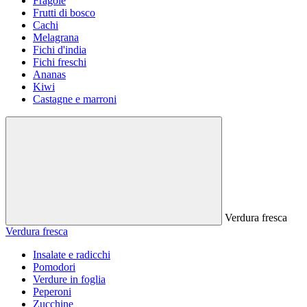
Fragole
Frutti di bosco
Cachi
Melagrana
Fichi d'india
Fichi freschi
Ananas
Kiwi
Castagne e marroni
Verdura fresca
Verdura fresca
Insalate e radicchi
Pomodori
Verdure in foglia
Peperoni
Zucchine