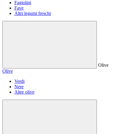
Fagiolini
Fave
Altri legumi freschi
Olive
Olive
Verdi
Nere
Altre olive