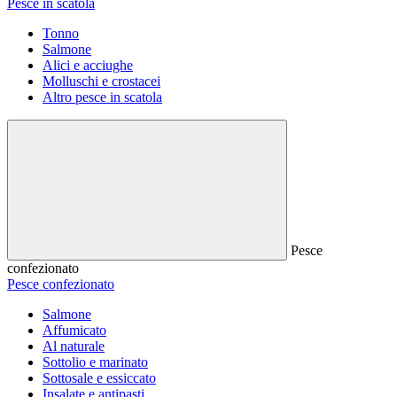
Pesce in scatola
Tonno
Salmone
Alici e acciughe
Molluschi e crostacei
Altro pesce in scatola
Pesce
confezionato
Pesce confezionato
Salmone
Affumicato
Al naturale
Sottolio e marinato
Sottosale e essiccato
Insalate e antipasti