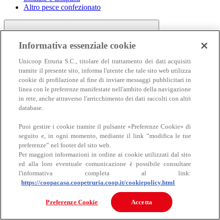
Altro pesce confezionato
Informativa essenziale cookie
Unicoop Etruria S.C., titolare del trattamento dei dati acquisiti
tramite il presente sito, informa l'utente che tale sito web utilizza
cookie di profilazione al fine di inviare messaggi pubblicitari in
linea con le preferenze manifestate nell'ambito della navigazione
Carne
in rete, anche attraverso l'arricchimento dei dati raccolti con altri
Carne
database.
Puoi gestire i cookie tramite il pulsante «Preferenze Cookie» di
seguito e, in ogni momento, mediante il link “modifica le tue
preferenze” nel footer del sito web.
Per maggiori informazioni in ordine ai cookie utilizzati dal sito
ed alla loro eventuale comunicazione è possibile consultare
l'informativa completa al link:
https://coopacasa.coopetruria.coop.it/cookiepolicy.html
Bovino
Ovino
Preferenze Cookie
Accetta
Suino
Equino