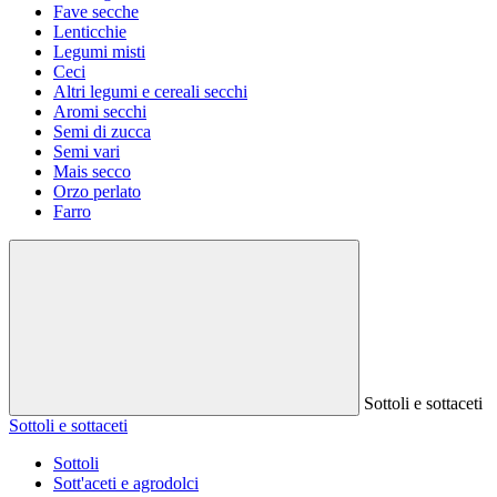
Fave secche
Lenticchie
Legumi misti
Ceci
Altri legumi e cereali secchi
Aromi secchi
Semi di zucca
Semi vari
Mais secco
Orzo perlato
Farro
Sottoli e sottaceti
Sottoli e sottaceti
Sottoli
Sott'aceti e agrodolci