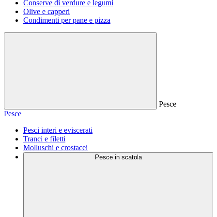
Conserve di verdure e legumi
Olive e capperi
Condimenti per pane e pizza
Pesce
Pesce
Pesci interi e eviscerati
Tranci e filetti
Molluschi e crostacei
Pesce in scatola