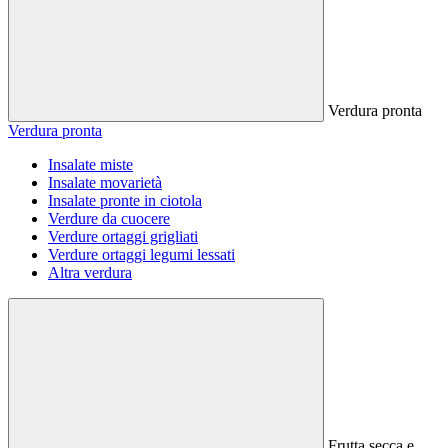
Verdura pronta
Verdura pronta
Insalate miste
Insalate movarietà
Insalate pronte in ciotola
Verdure da cuocere
Verdure ortaggi grigliati
Verdure ortaggi legumi lessati
Altra verdura
Frutta secca e