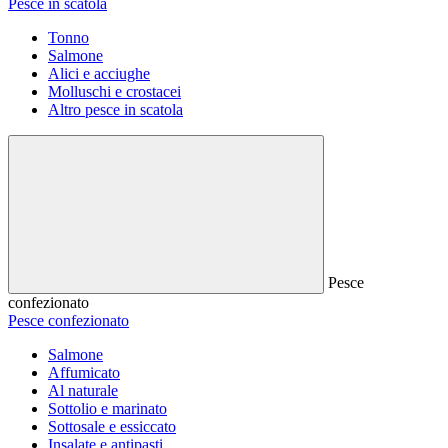
Pesce in scatola
Tonno
Salmone
Alici e acciughe
Molluschi e crostacei
Altro pesce in scatola
Pesce
confezionato
Pesce confezionato
Salmone
Affumicato
Al naturale
Sottolio e marinato
Sottosale e essiccato
Insalate e antipasti