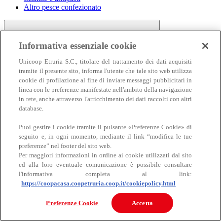
Altro pesce confezionato
Informativa essenziale cookie
Unicoop Etruria S.C., titolare del trattamento dei dati acquisiti
tramite il presente sito, informa l'utente che tale sito web utilizza
cookie di profilazione al fine di inviare messaggi pubblicitari in
linea con le preferenze manifestate nell'ambito della navigazione
Carne
in rete, anche attraverso l'arricchimento dei dati raccolti con altri
Carne
database.
Puoi gestire i cookie tramite il pulsante «Preferenze Cookie» di
seguito e, in ogni momento, mediante il link “modifica le tue
preferenze” nel footer del sito web.
Per maggiori informazioni in ordine ai cookie utilizzati dal sito
ed alla loro eventuale comunicazione è possibile consultare
l'informativa completa al link:
https://coopacasa.coopetruria.coop.it/cookiepolicy.html
Bovino
Ovino
Preferenze Cookie
Accetta
Suino
Equino