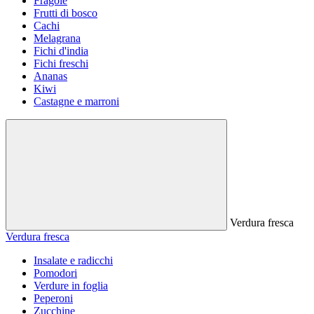
Fragole
Frutti di bosco
Cachi
Melagrana
Fichi d'india
Fichi freschi
Ananas
Kiwi
Castagne e marroni
Verdura fresca
Verdura fresca
Insalate e radicchi
Pomodori
Verdure in foglia
Peperoni
Zucchine