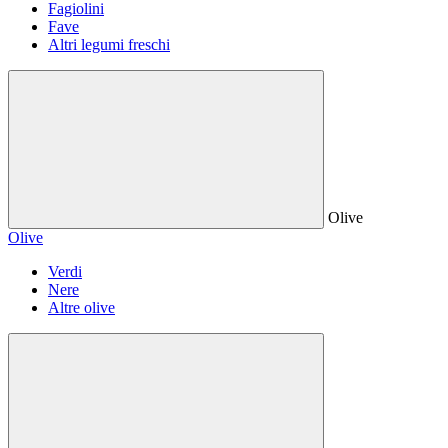
Fagiolini
Fave
Altri legumi freschi
Olive
Olive
Verdi
Nere
Altre olive