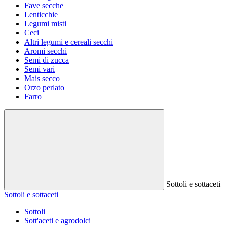
Fave secche
Lenticchie
Legumi misti
Ceci
Altri legumi e cereali secchi
Aromi secchi
Semi di zucca
Semi vari
Mais secco
Orzo perlato
Farro
Sottoli e sottaceti
Sottoli e sottaceti
Sottoli
Sott'aceti e agrodolci