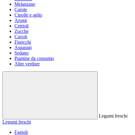
Melanzane
Carote
Cipolle e aglio
Aromi
Cetrioli
Zucche
Cavoli
Finocchi
Asparagi
Sedano
Piantine da consumo
Altre verdure
Legumi freschi
Legumi freschi
Fagioli