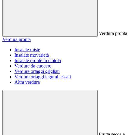
Verdura pronta
Verdura pronta
Insalate miste
Insalate movarietà
Insalate pronte in ciotola
Verdure da cuocere
Verdure ortaggi grigliati
Verdure ortaggi legumi lessati
Altra verdura
Frutta secca e