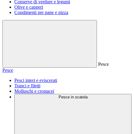
Conserve di verdure e legumi
Olive e capperi
Condimenti per pane e pizza
Pesce
Pesce
Pesci interi e eviscerati
Tranci e filetti
Molluschi e crostacei
Pesce in scatola