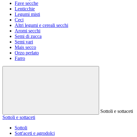
Fave secche
Lenticchie
Legumi misti
Ceci
Altri legumi e cereali secchi
Aromi secchi
Semi di zucca
Semi vari
Mais secco
Orzo perlato
Farro
Sottoli e sottaceti
Sottoli e sottaceti
Sottoli
Sott'aceti e agrodolci