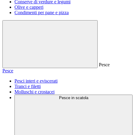
Conserve di verdure e legumi
Olive e capperi
Condimenti per pane e pizza
Pesce
Pesce
Pesci interi e eviscerati
Tranci e filetti
Molluschi e crostacei
Pesce in scatola