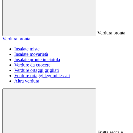
Verdura pronta
Verdura pronta
Insalate miste
Insalate movarietà
Insalate pronte in ciotola
Verdure da cuocere
Verdure ortaggi grigliati
Verdure ortaggi legumi lessati
Altra verdura
Frutta secca e