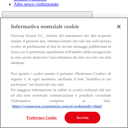
Altro pesce confezionato
Informativa essenziale cookie
Unicoop Etruria S.C., titolare del trattamento dei dati acquisiti
tramite il presente sito, informa l'utente che tale sito web utilizza
cookie di profilazione al fine di inviare messaggi pubblicitari in
linea con le preferenze manifestate nell'ambito della navigazione
Carne
in rete, anche attraverso l'arricchimento dei dati raccolti con altri
Carne
database.
Puoi gestire i cookie tramite il pulsante «Preferenze Cookie» di
seguito e, in ogni momento, mediante il link “modifica le tue
preferenze” nel footer del sito web.
Per maggiori informazioni in ordine ai cookie utilizzati dal sito
ed alla loro eventuale comunicazione è possibile consultare
l'informativa completa al link:
https://coopacasa.coopetruria.coop.it/cookiepolicy.html
Bovino
Ovino
Preferenze Cookie
Accetta
Suino
Equino