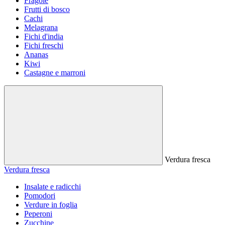
Fragole
Frutti di bosco
Cachi
Melagrana
Fichi d'india
Fichi freschi
Ananas
Kiwi
Castagne e marroni
Verdura fresca
Verdura fresca
Insalate e radicchi
Pomodori
Verdure in foglia
Peperoni
Zucchine