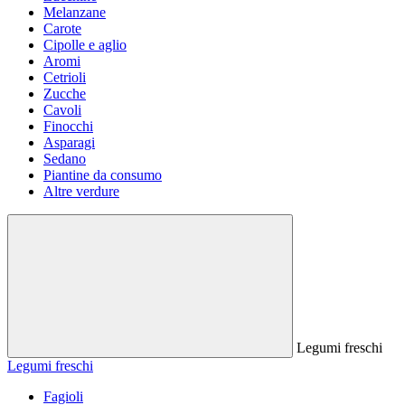
Melanzane
Carote
Cipolle e aglio
Aromi
Cetrioli
Zucche
Cavoli
Finocchi
Asparagi
Sedano
Piantine da consumo
Altre verdure
Legumi freschi
Legumi freschi
Fagioli