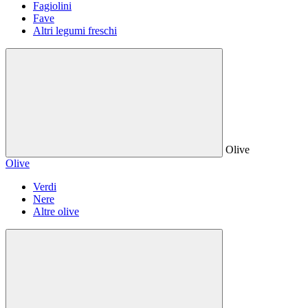
Fagiolini
Fave
Altri legumi freschi
Olive
Olive
Verdi
Nere
Altre olive