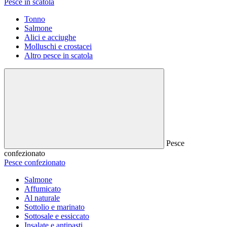
Pesce in scatola
Tonno
Salmone
Alici e acciughe
Molluschi e crostacei
Altro pesce in scatola
Pesce
confezionato
Pesce confezionato
Salmone
Affumicato
Al naturale
Sottolio e marinato
Sottosale e essiccato
Insalate e antipasti