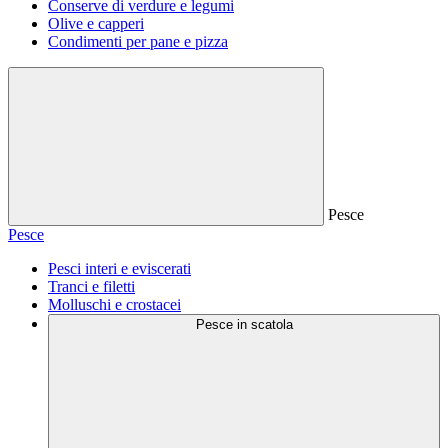
Conserve di verdure e legumi
Olive e capperi
Condimenti per pane e pizza
Pesce
Pesce
Pesci interi e eviscerati
Tranci e filetti
Molluschi e crostacei
Pesce in scatola