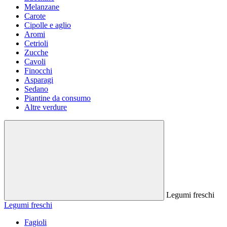
Melanzane
Carote
Cipolle e aglio
Aromi
Cetrioli
Zucche
Cavoli
Finocchi
Asparagi
Sedano
Piantine da consumo
Altre verdure
Legumi freschi
Legumi freschi
Fagioli