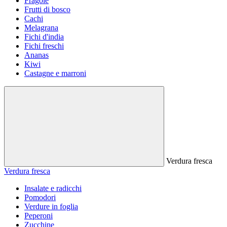
Fragole
Frutti di bosco
Cachi
Melagrana
Fichi d'india
Fichi freschi
Ananas
Kiwi
Castagne e marroni
Verdura fresca
Verdura fresca
Insalate e radicchi
Pomodori
Verdure in foglia
Peperoni
Zucchine