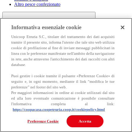
Altro pesce confezionato
Informativa essenziale cookie
Unicoop Etruria S.C., titolare del trattamento dei dati acquisiti
tramite il presente sito, informa l'utente che tale sito web utilizza
cookie di profilazione al fine di inviare messaggi pubblicitari in
linea con le preferenze manifestate nell'ambito della navigazione
Carne
in rete, anche attraverso l'arricchimento dei dati raccolti con altri
Carne
database.
Puoi gestire i cookie tramite il pulsante «Preferenze Cookie» di
seguito e, in ogni momento, mediante il link “modifica le tue
preferenze” nel footer del sito web.
Per maggiori informazioni in ordine ai cookie utilizzati dal sito
ed alla loro eventuale comunicazione è possibile consultare
l'informativa completa al link:
https://coopacasa.coopetruria.coop.it/cookiepolicy.html
Bovino
Ovino
Preferenze Cookie
Accetta
Suino
Equino