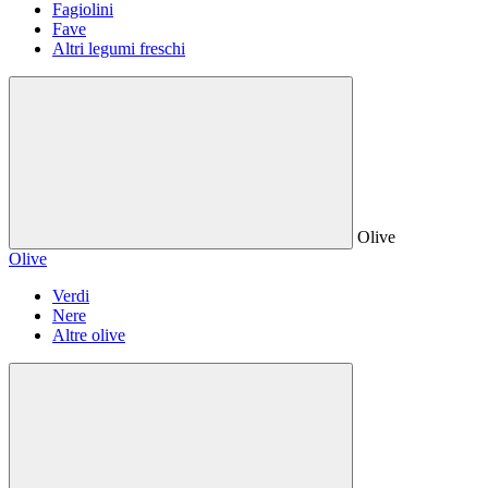
Fagiolini
Fave
Altri legumi freschi
Olive
Olive
Verdi
Nere
Altre olive