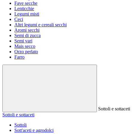
Fave secche
Lenticchie
Legumi misti
Ceci
Altri legumi e cereali secchi
Aromi secchi
Semi di zucca
Semi vari
Mais secco
Orzo perlato
Farro
Sottoli e sottaceti
Sottoli e sottaceti
Sottoli
Sott'aceti e agrodolci