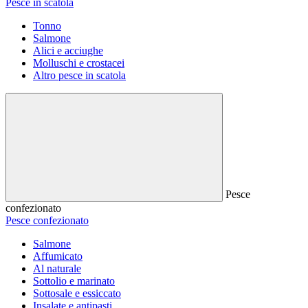
Pesce in scatola
Tonno
Salmone
Alici e acciughe
Molluschi e crostacei
Altro pesce in scatola
Pesce
confezionato
Pesce confezionato
Salmone
Affumicato
Al naturale
Sottolio e marinato
Sottosale e essiccato
Insalate e antipasti