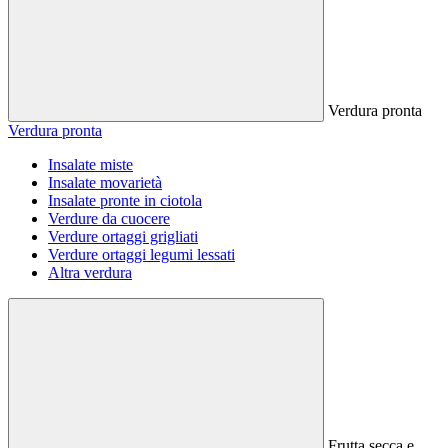
Verdura pronta
Verdura pronta
Insalate miste
Insalate movarietà
Insalate pronte in ciotola
Verdure da cuocere
Verdure ortaggi grigliati
Verdure ortaggi legumi lessati
Altra verdura
Frutta secca e