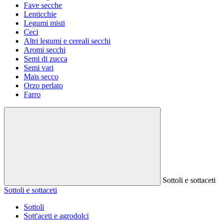
Fave secche
Lenticchie
Legumi misti
Ceci
Altri legumi e cereali secchi
Aromi secchi
Semi di zucca
Semi vari
Mais secco
Orzo perlato
Farro
Sottoli e sottaceti
Sottoli e sottaceti
Sottoli
Sott'aceti e agrodolci