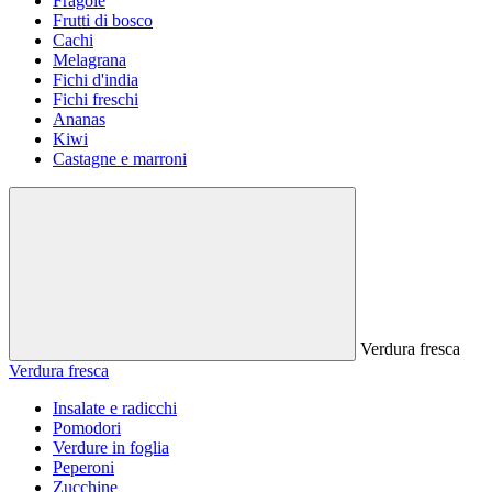
Fragole
Frutti di bosco
Cachi
Melagrana
Fichi d'india
Fichi freschi
Ananas
Kiwi
Castagne e marroni
Verdura fresca
Verdura fresca
Insalate e radicchi
Pomodori
Verdure in foglia
Peperoni
Zucchine