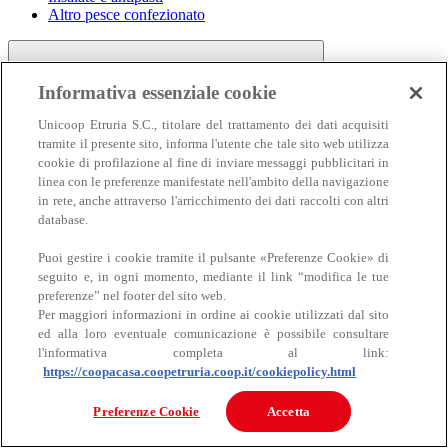
Altro pesce confezionato
Informativa essenziale cookie
Unicoop Etruria S.C., titolare del trattamento dei dati acquisiti
tramite il presente sito, informa l'utente che tale sito web utilizza
cookie di profilazione al fine di inviare messaggi pubblicitari in
linea con le preferenze manifestate nell'ambito della navigazione
Carne
in rete, anche attraverso l'arricchimento dei dati raccolti con altri
Carne
database.
Puoi gestire i cookie tramite il pulsante «Preferenze Cookie» di
seguito e, in ogni momento, mediante il link “modifica le tue
preferenze” nel footer del sito web.
Per maggiori informazioni in ordine ai cookie utilizzati dal sito
ed alla loro eventuale comunicazione è possibile consultare
l'informativa completa al link:
https://coopacasa.coopetruria.coop.it/cookiepolicy.html
Bovino
Ovino
Preferenze Cookie
Accetta
Suino
Equino