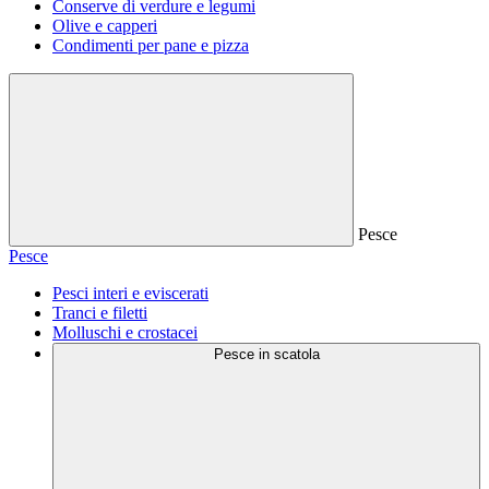
Conserve di verdure e legumi
Olive e capperi
Condimenti per pane e pizza
Pesce
Pesce
Pesci interi e eviscerati
Tranci e filetti
Molluschi e crostacei
Pesce in scatola