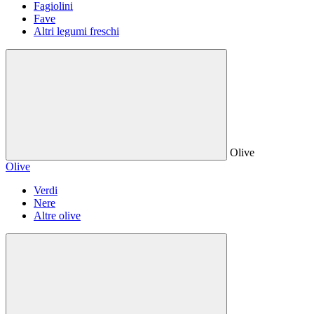
Fagiolini
Fave
Altri legumi freschi
Olive
Olive
Verdi
Nere
Altre olive