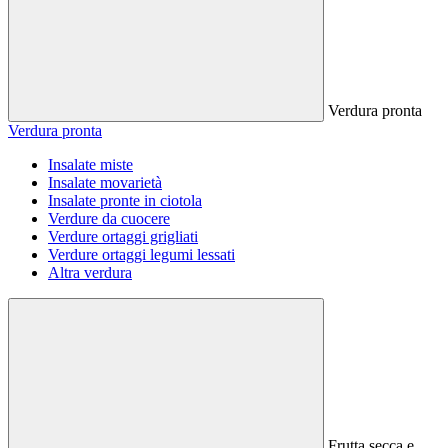
Verdura pronta
Verdura pronta
Insalate miste
Insalate movarietà
Insalate pronte in ciotola
Verdure da cuocere
Verdure ortaggi grigliati
Verdure ortaggi legumi lessati
Altra verdura
Frutta secca e