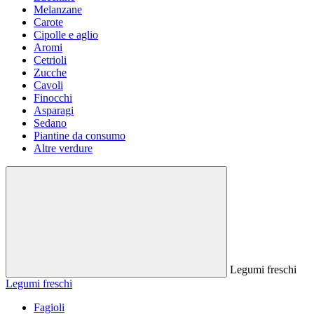
Melanzane
Carote
Cipolle e aglio
Aromi
Cetrioli
Zucche
Cavoli
Finocchi
Asparagi
Sedano
Piantine da consumo
Altre verdure
Legumi freschi
Legumi freschi
Fagioli