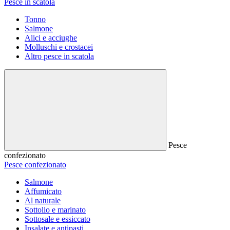
Pesce in scatola
Tonno
Salmone
Alici e acciughe
Molluschi e crostacei
Altro pesce in scatola
Pesce
confezionato
Pesce confezionato
Salmone
Affumicato
Al naturale
Sottolio e marinato
Sottosale e essiccato
Insalate e antipasti