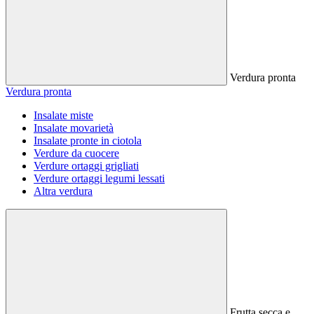
Verdura pronta
Verdura pronta
Insalate miste
Insalate movarietà
Insalate pronte in ciotola
Verdure da cuocere
Verdure ortaggi grigliati
Verdure ortaggi legumi lessati
Altra verdura
Frutta secca e