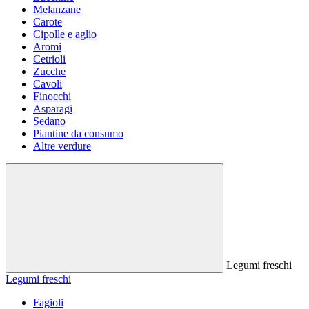
Melanzane
Carote
Cipolle e aglio
Aromi
Cetrioli
Zucche
Cavoli
Finocchi
Asparagi
Sedano
Piantine da consumo
Altre verdure
Legumi freschi
Legumi freschi
Fagioli