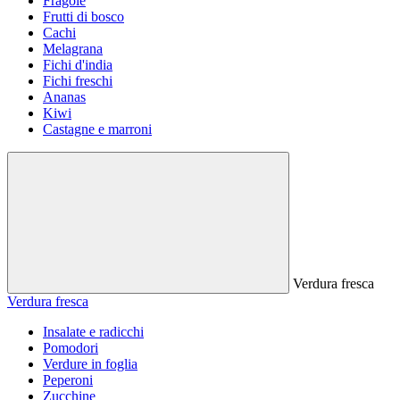
Fragole
Frutti di bosco
Cachi
Melagrana
Fichi d'india
Fichi freschi
Ananas
Kiwi
Castagne e marroni
Verdura fresca
Verdura fresca
Insalate e radicchi
Pomodori
Verdure in foglia
Peperoni
Zucchine