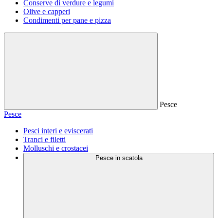
Conserve di verdure e legumi
Olive e capperi
Condimenti per pane e pizza
Pesce
Pesce
Pesci interi e eviscerati
Tranci e filetti
Molluschi e crostacei
Pesce in scatola