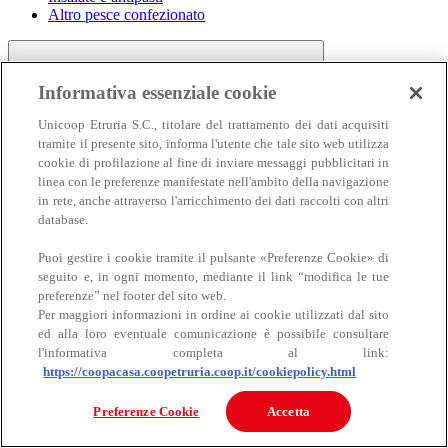
Altro pesce confezionato
Informativa essenziale cookie
Unicoop Etruria S.C., titolare del trattamento dei dati acquisiti
tramite il presente sito, informa l'utente che tale sito web utilizza
cookie di profilazione al fine di inviare messaggi pubblicitari in
linea con le preferenze manifestate nell'ambito della navigazione
Carne
in rete, anche attraverso l'arricchimento dei dati raccolti con altri
Carne
database.
Puoi gestire i cookie tramite il pulsante «Preferenze Cookie» di
seguito e, in ogni momento, mediante il link “modifica le tue
preferenze” nel footer del sito web.
Per maggiori informazioni in ordine ai cookie utilizzati dal sito
ed alla loro eventuale comunicazione è possibile consultare
l'informativa completa al link:
https://coopacasa.coopetruria.coop.it/cookiepolicy.html
Bovino
Ovino
Preferenze Cookie
Accetta
Suino
Equino