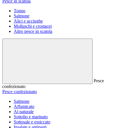
Pesce in scatola
Tonno
Salmone
Alici e acciughe
Molluschi e crostacei
Altro pesce in scatola
Pesce
confezionato
Pesce confezionato
Salmone
Affumicato
Al naturale
Sottolio e marinato
Sottosale e essiccato
Insalate e antipasti