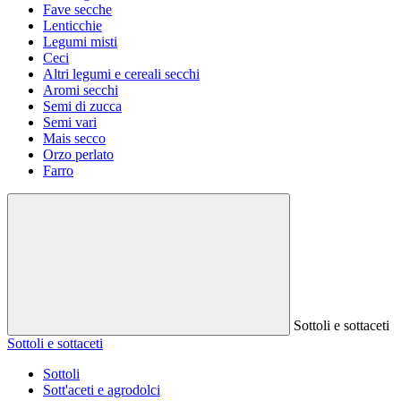
Fave secche
Lenticchie
Legumi misti
Ceci
Altri legumi e cereali secchi
Aromi secchi
Semi di zucca
Semi vari
Mais secco
Orzo perlato
Farro
Sottoli e sottaceti
Sottoli e sottaceti
Sottoli
Sott'aceti e agrodolci