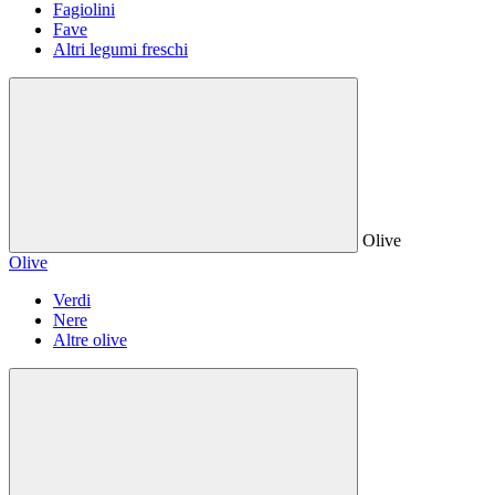
Fagiolini
Fave
Altri legumi freschi
Olive
Olive
Verdi
Nere
Altre olive