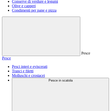
Conserve di verdure e legumi
Olive e capperi
Condimenti per pane e pizza
Pesce
Pesce
Pesci interi e eviscerati
Tranci e filetti
Molluschi e crostacei
Pesce in scatola