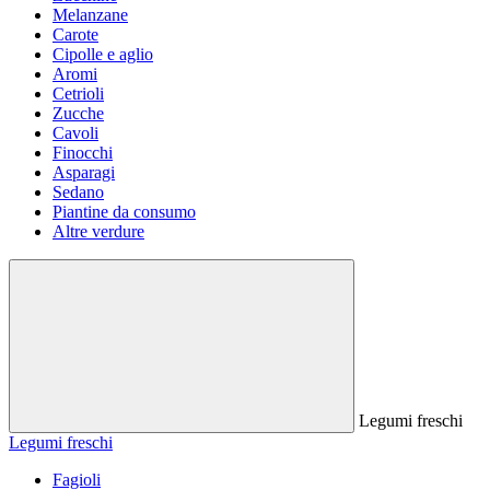
Melanzane
Carote
Cipolle e aglio
Aromi
Cetrioli
Zucche
Cavoli
Finocchi
Asparagi
Sedano
Piantine da consumo
Altre verdure
Legumi freschi
Legumi freschi
Fagioli