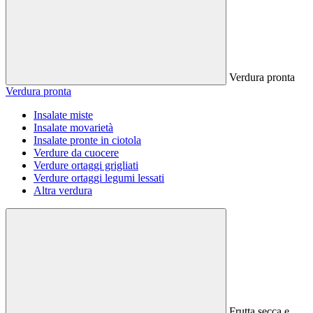
Verdura pronta
Verdura pronta
Insalate miste
Insalate movarietà
Insalate pronte in ciotola
Verdure da cuocere
Verdure ortaggi grigliati
Verdure ortaggi legumi lessati
Altra verdura
Frutta secca e