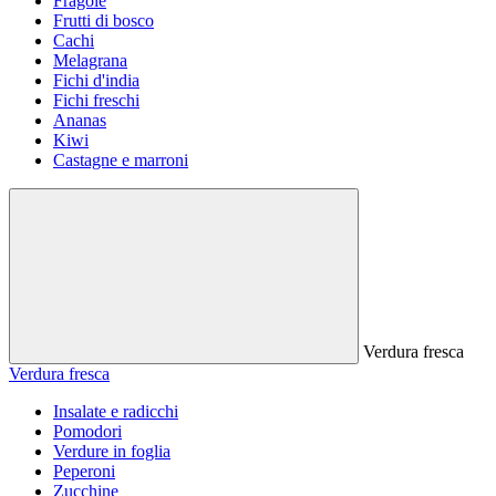
Fragole
Frutti di bosco
Cachi
Melagrana
Fichi d'india
Fichi freschi
Ananas
Kiwi
Castagne e marroni
Verdura fresca
Verdura fresca
Insalate e radicchi
Pomodori
Verdure in foglia
Peperoni
Zucchine