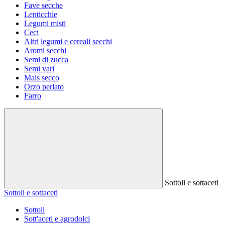
Fave secche
Lenticchie
Legumi misti
Ceci
Altri legumi e cereali secchi
Aromi secchi
Semi di zucca
Semi vari
Mais secco
Orzo perlato
Farro
Sottoli e sottaceti
Sottoli e sottaceti
Sottoli
Sott'aceti e agrodolci