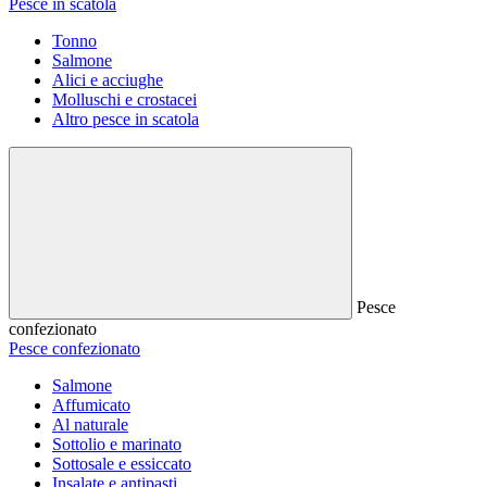
Pesce in scatola
Tonno
Salmone
Alici e acciughe
Molluschi e crostacei
Altro pesce in scatola
Pesce
confezionato
Pesce confezionato
Salmone
Affumicato
Al naturale
Sottolio e marinato
Sottosale e essiccato
Insalate e antipasti