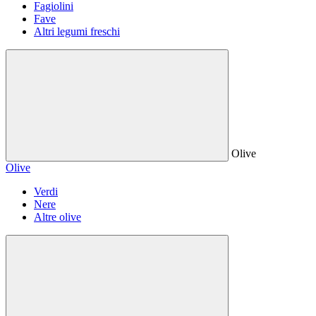
Fagiolini
Fave
Altri legumi freschi
Olive
Olive
Verdi
Nere
Altre olive