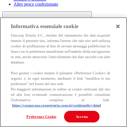
Altro pesce confezionato
Informativa essenziale cookie
Unicoop Etruria S.C., titolare del trattamento dei dati acquisiti
tramite il presente sito, informa l'utente che tale sito web utilizza
cookie di profilazione al fine di inviare messaggi pubblicitari in
linea con le preferenze manifestate nell'ambito della navigazione
Carne
in rete, anche attraverso l'arricchimento dei dati raccolti con altri
Carne
database.
Puoi gestire i cookie tramite il pulsante «Preferenze Cookie» di
seguito e, in ogni momento, mediante il link “modifica le tue
preferenze” nel footer del sito web.
Per maggiori informazioni in ordine ai cookie utilizzati dal sito
ed alla loro eventuale comunicazione è possibile consultare
l'informativa completa al link:
https://coopacasa.coopetruria.coop.it/cookiepolicy.html
Bovino
Ovino
Preferenze Cookie
Accetta
Suino
Equino