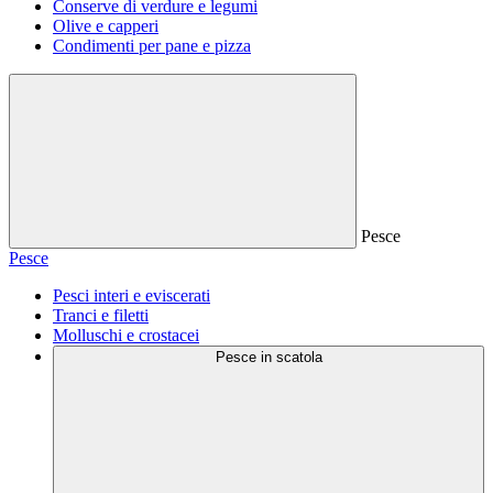
Conserve di verdure e legumi
Olive e capperi
Condimenti per pane e pizza
Pesce
Pesce
Pesci interi e eviscerati
Tranci e filetti
Molluschi e crostacei
Pesce in scatola