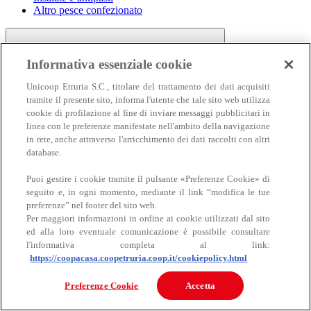
Altro pesce confezionato
Informativa essenziale cookie
Unicoop Etruria S.C., titolare del trattamento dei dati acquisiti
tramite il presente sito, informa l'utente che tale sito web utilizza
cookie di profilazione al fine di inviare messaggi pubblicitari in
linea con le preferenze manifestate nell'ambito della navigazione
Carne
in rete, anche attraverso l'arricchimento dei dati raccolti con altri
Carne
database.
Puoi gestire i cookie tramite il pulsante «Preferenze Cookie» di
seguito e, in ogni momento, mediante il link “modifica le tue
preferenze” nel footer del sito web.
Per maggiori informazioni in ordine ai cookie utilizzati dal sito
ed alla loro eventuale comunicazione è possibile consultare
l'informativa completa al link:
https://coopacasa.coopetruria.coop.it/cookiepolicy.html
Bovino
Ovino
Preferenze Cookie
Accetta
Suino
Equino