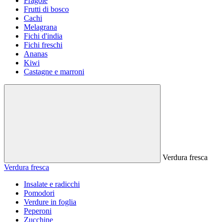
Fragole
Frutti di bosco
Cachi
Melagrana
Fichi d'india
Fichi freschi
Ananas
Kiwi
Castagne e marroni
Verdura fresca
Verdura fresca
Insalate e radicchi
Pomodori
Verdure in foglia
Peperoni
Zucchine