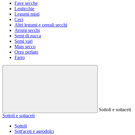
Fave secche
Lenticchie
Legumi misti
Ceci
Altri legumi e cereali secchi
Aromi secchi
Semi di zucca
Semi vari
Mais secco
Orzo perlato
Farro
Sottoli e sottaceti
Sottoli e sottaceti
Sottoli
Sott'aceti e agrodolci