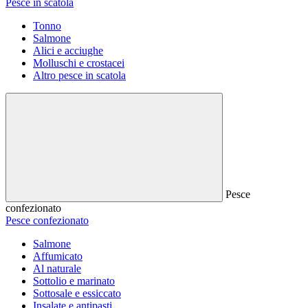
Pesce in scatola
Tonno
Salmone
Alici e acciughe
Molluschi e crostacei
Altro pesce in scatola
Pesce
confezionato
Pesce confezionato
Salmone
Affumicato
Al naturale
Sottolio e marinato
Sottosale e essiccato
Insalate e antipasti