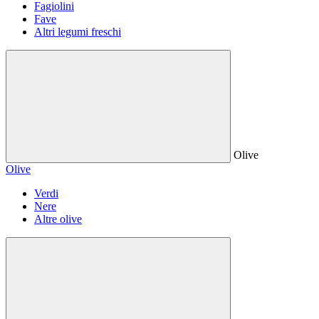
Fagiolini
Fave
Altri legumi freschi
Olive
Olive
Verdi
Nere
Altre olive