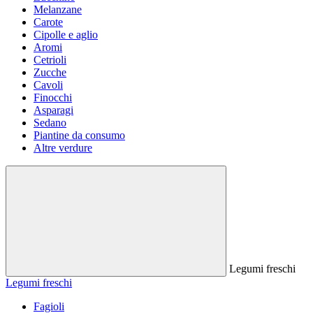
Melanzane
Carote
Cipolle e aglio
Aromi
Cetrioli
Zucche
Cavoli
Finocchi
Asparagi
Sedano
Piantine da consumo
Altre verdure
Legumi freschi
Legumi freschi
Fagioli