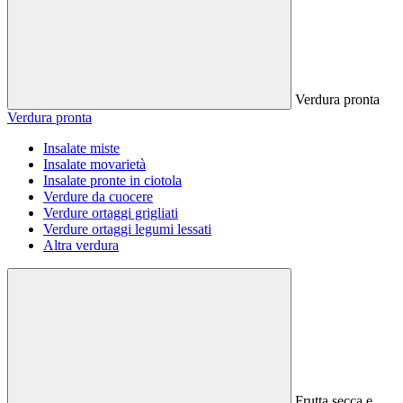
Verdura pronta
Verdura pronta
Insalate miste
Insalate movarietà
Insalate pronte in ciotola
Verdure da cuocere
Verdure ortaggi grigliati
Verdure ortaggi legumi lessati
Altra verdura
Frutta secca e