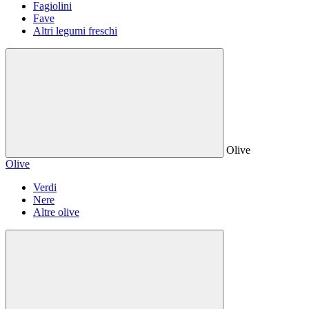
Fagiolini
Fave
Altri legumi freschi
Olive
Olive
Verdi
Nere
Altre olive