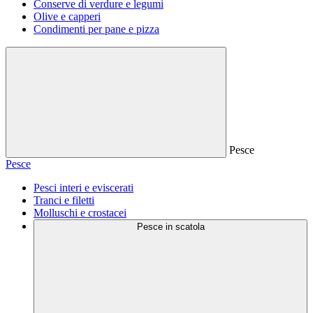
Conserve di verdure e legumi
Olive e capperi
Condimenti per pane e pizza
Pesce
Pesce
Pesci interi e eviscerati
Tranci e filetti
Molluschi e crostacei
Pesce in scatola