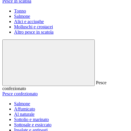
Pesce in scatola
Tonno
Salmone
Alici e acciughe
Molluschi e crostacei
Altro pesce in scatola
Pesce
confezionato
Pesce confezionato
Salmone
Affumicato
Al naturale
Sottolio e marinato
Sottosale e essiccato
Insalate e antipasti