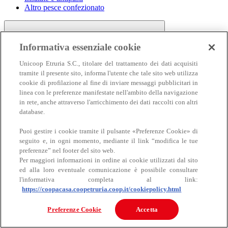
Altro pesce confezionato
Informativa essenziale cookie
Unicoop Etruria S.C., titolare del trattamento dei dati acquisiti
tramite il presente sito, informa l'utente che tale sito web utilizza
cookie di profilazione al fine di inviare messaggi pubblicitari in
linea con le preferenze manifestate nell'ambito della navigazione
Carne
in rete, anche attraverso l'arricchimento dei dati raccolti con altri
Carne
database.
Puoi gestire i cookie tramite il pulsante «Preferenze Cookie» di
seguito e, in ogni momento, mediante il link “modifica le tue
preferenze” nel footer del sito web.
Per maggiori informazioni in ordine ai cookie utilizzati dal sito
ed alla loro eventuale comunicazione è possibile consultare
l'informativa completa al link:
https://coopacasa.coopetruria.coop.it/cookiepolicy.html
Bovino
Ovino
Preferenze Cookie
Accetta
Suino
Equino