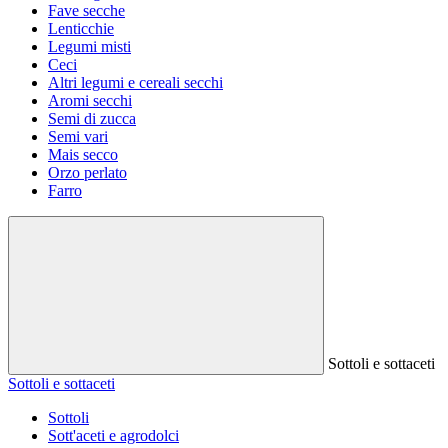
Fave secche
Lenticchie
Legumi misti
Ceci
Altri legumi e cereali secchi
Aromi secchi
Semi di zucca
Semi vari
Mais secco
Orzo perlato
Farro
Sottoli e sottaceti
Sottoli e sottaceti
Sottoli
Sott'aceti e agrodolci