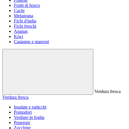
Fragole
Frutti di bosco
Cachi
Melagrana
Fichi d'india
Fichi freschi
Ananas
Kiwi
Castagne e marroni
Verdura fresca
Verdura fresca
Insalate e radicchi
Pomodori
Verdure in foglia
Peperoni
Zucchine