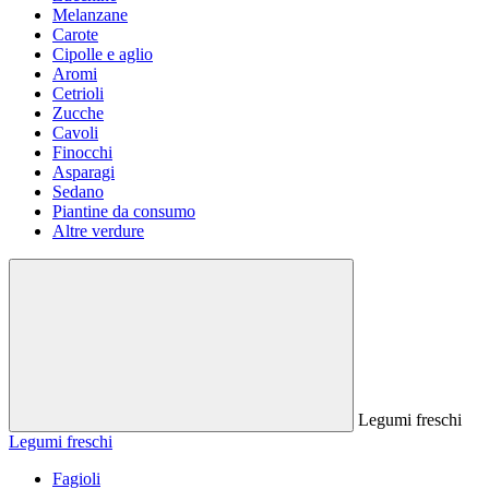
Melanzane
Carote
Cipolle e aglio
Aromi
Cetrioli
Zucche
Cavoli
Finocchi
Asparagi
Sedano
Piantine da consumo
Altre verdure
Legumi freschi
Legumi freschi
Fagioli