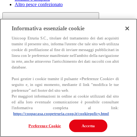
Altro pesce confezionato
Informativa essenziale cookie
Unicoop Etruria S.C., titolare del trattamento dei dati acquisiti
tramite il presente sito, informa l'utente che tale sito web utilizza
cookie di profilazione al fine di inviare messaggi pubblicitari in
linea con le preferenze manifestate nell'ambito della navigazione
Carne
in rete, anche attraverso l'arricchimento dei dati raccolti con altri
Carne
database.
Puoi gestire i cookie tramite il pulsante «Preferenze Cookie» di
seguito e, in ogni momento, mediante il link “modifica le tue
preferenze” nel footer del sito web.
Per maggiori informazioni in ordine ai cookie utilizzati dal sito
ed alla loro eventuale comunicazione è possibile consultare
l'informativa completa al link:
https://coopacasa.coopetruria.coop.it/cookiepolicy.html
Bovino
Ovino
Preferenze Cookie
Accetta
Suino
Equino