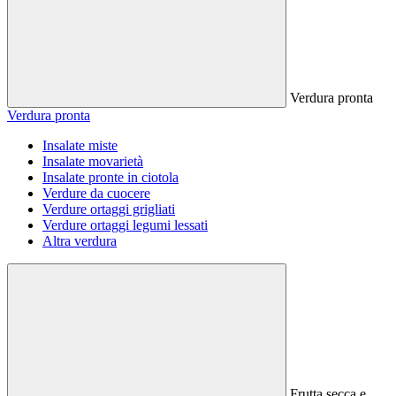
Verdura pronta
Verdura pronta
Insalate miste
Insalate movarietà
Insalate pronte in ciotola
Verdure da cuocere
Verdure ortaggi grigliati
Verdure ortaggi legumi lessati
Altra verdura
Frutta secca e