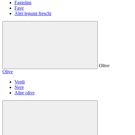
Fagiolini
Fave
Altri legumi freschi
Olive
Olive
Verdi
Nere
Altre olive