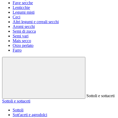
Fave secche
Lenticchie
Legumi misti
Ceci
Altri legumi e cereali secchi
Aromi secchi
Semi di zucca
Semi vari
Mais secco
Orzo perlato
Farro
Sottoli e sottaceti
Sottoli e sottaceti
Sottoli
Sott'aceti e agrodolci