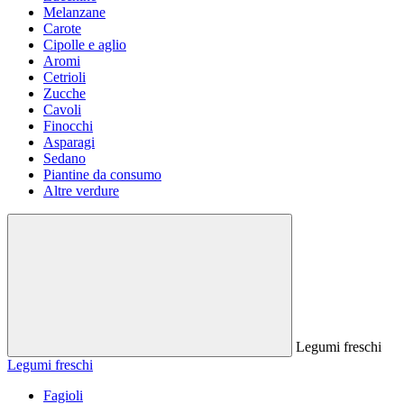
Melanzane
Carote
Cipolle e aglio
Aromi
Cetrioli
Zucche
Cavoli
Finocchi
Asparagi
Sedano
Piantine da consumo
Altre verdure
Legumi freschi
Legumi freschi
Fagioli