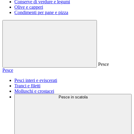
Conserve di verdure e legumi
Olive e capperi
Condimenti per pane e pizza
Pesce
Pesce
Pesci interi e eviscerati
Tranci e filetti
Molluschi e crostacei
Pesce in scatola