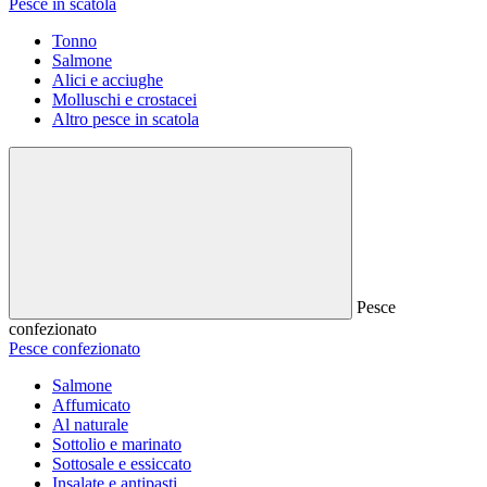
Pesce in scatola
Tonno
Salmone
Alici e acciughe
Molluschi e crostacei
Altro pesce in scatola
Pesce
confezionato
Pesce confezionato
Salmone
Affumicato
Al naturale
Sottolio e marinato
Sottosale e essiccato
Insalate e antipasti