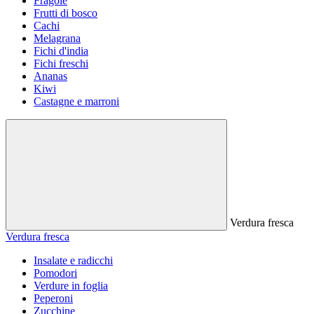
Fragole
Frutti di bosco
Cachi
Melagrana
Fichi d'india
Fichi freschi
Ananas
Kiwi
Castagne e marroni
Verdura fresca
Verdura fresca
Insalate e radicchi
Pomodori
Verdure in foglia
Peperoni
Zucchine