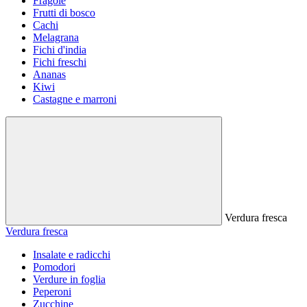
Fragole
Frutti di bosco
Cachi
Melagrana
Fichi d'india
Fichi freschi
Ananas
Kiwi
Castagne e marroni
Verdura fresca
Verdura fresca
Insalate e radicchi
Pomodori
Verdure in foglia
Peperoni
Zucchine