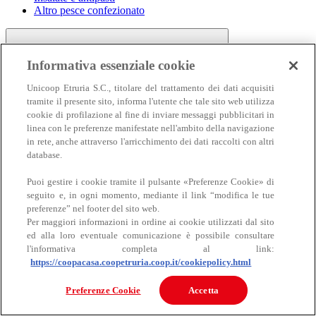
Altro pesce confezionato
Informativa essenziale cookie
Unicoop Etruria S.C., titolare del trattamento dei dati acquisiti
tramite il presente sito, informa l'utente che tale sito web utilizza
cookie di profilazione al fine di inviare messaggi pubblicitari in
linea con le preferenze manifestate nell'ambito della navigazione
Carne
in rete, anche attraverso l'arricchimento dei dati raccolti con altri
Carne
database.
Puoi gestire i cookie tramite il pulsante «Preferenze Cookie» di
seguito e, in ogni momento, mediante il link “modifica le tue
preferenze” nel footer del sito web.
Per maggiori informazioni in ordine ai cookie utilizzati dal sito
ed alla loro eventuale comunicazione è possibile consultare
l'informativa completa al link:
https://coopacasa.coopetruria.coop.it/cookiepolicy.html
Bovino
Ovino
Preferenze Cookie
Accetta
Suino
Equino