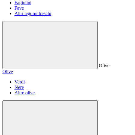
Fagiolini
Fave
Altri legumi freschi
Olive
Olive
Verdi
Nere
Altre olive