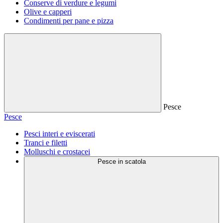
Conserve di verdure e legumi
Olive e capperi
Condimenti per pane e pizza
Pesce
Pesce
Pesci interi e eviscerati
Tranci e filetti
Molluschi e crostacei
Pesce in scatola