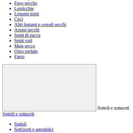
Fave secche
Lenticchie
Legumi misti
Ceci
Altri legumi e cereali secchi
Aromi secchi
Semi di zucca
Semi vari
Mais secco
Orzo perlato
Farro
Sottoli e sottaceti
Sottoli e sottaceti
Sottoli
Sott'aceti e agrodolci