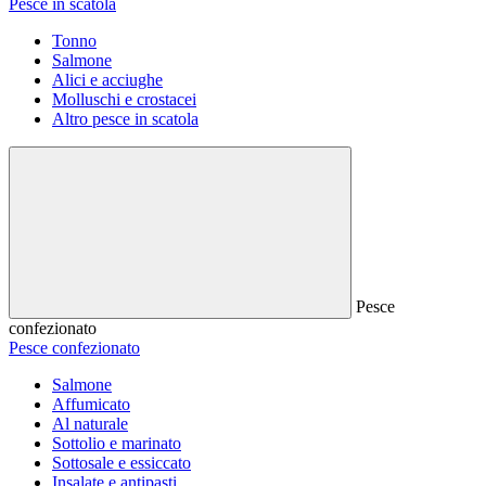
Pesce in scatola
Tonno
Salmone
Alici e acciughe
Molluschi e crostacei
Altro pesce in scatola
Pesce
confezionato
Pesce confezionato
Salmone
Affumicato
Al naturale
Sottolio e marinato
Sottosale e essiccato
Insalate e antipasti