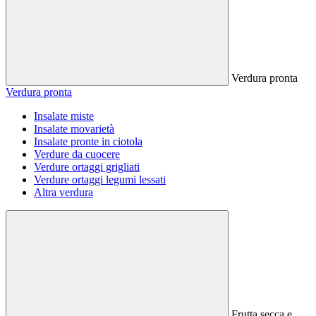
Verdura pronta
Verdura pronta
Insalate miste
Insalate movarietà
Insalate pronte in ciotola
Verdure da cuocere
Verdure ortaggi grigliati
Verdure ortaggi legumi lessati
Altra verdura
Frutta secca e