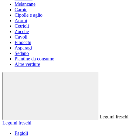
Melanzane
Carote
Cipolle e aglio
Aromi
Cetrioli
Zucche
Cavoli
Finocchi
Asparagi
Sedano
Piantine da consumo
Altre verdure
Legumi freschi
Legumi freschi
Fagioli