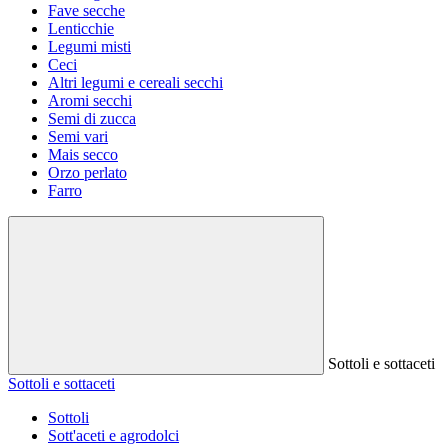
Fave secche
Lenticchie
Legumi misti
Ceci
Altri legumi e cereali secchi
Aromi secchi
Semi di zucca
Semi vari
Mais secco
Orzo perlato
Farro
Sottoli e sottaceti
Sottoli e sottaceti
Sottoli
Sott'aceti e agrodolci