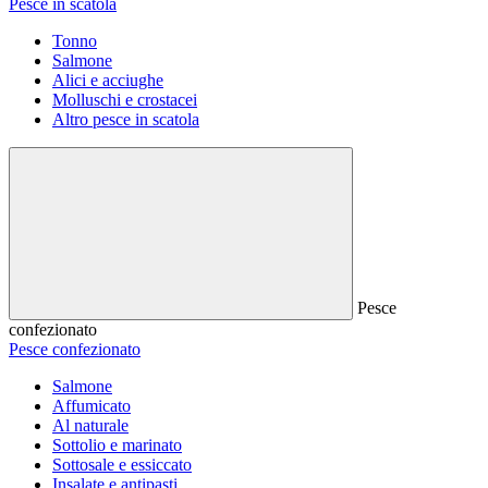
Pesce in scatola
Tonno
Salmone
Alici e acciughe
Molluschi e crostacei
Altro pesce in scatola
Pesce
confezionato
Pesce confezionato
Salmone
Affumicato
Al naturale
Sottolio e marinato
Sottosale e essiccato
Insalate e antipasti