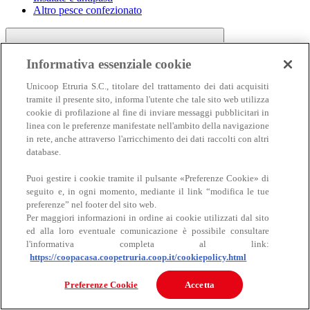
Altro pesce confezionato
Informativa essenziale cookie
Unicoop Etruria S.C., titolare del trattamento dei dati acquisiti
tramite il presente sito, informa l'utente che tale sito web utilizza
cookie di profilazione al fine di inviare messaggi pubblicitari in
linea con le preferenze manifestate nell'ambito della navigazione
Carne
in rete, anche attraverso l'arricchimento dei dati raccolti con altri
Carne
database.
Puoi gestire i cookie tramite il pulsante «Preferenze Cookie» di
seguito e, in ogni momento, mediante il link “modifica le tue
preferenze” nel footer del sito web.
Per maggiori informazioni in ordine ai cookie utilizzati dal sito
ed alla loro eventuale comunicazione è possibile consultare
l'informativa completa al link:
https://coopacasa.coopetruria.coop.it/cookiepolicy.html
Bovino
Ovino
Preferenze Cookie
Accetta
Suino
Equino