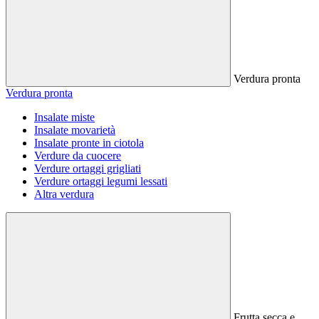
Verdura pronta
Verdura pronta
Insalate miste
Insalate movarietà
Insalate pronte in ciotola
Verdure da cuocere
Verdure ortaggi grigliati
Verdure ortaggi legumi lessati
Altra verdura
Frutta secca e