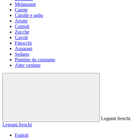
Melanzane
Carote
Cipolle e aglio
Aromi
Cetrioli
Zucche
Cavoli
Finocchi
Asparagi
Sedano
Piantine da consumo
Altre verdure
Legumi freschi
Legumi freschi
Fagioli