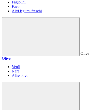
Fagiolini
Fave
Altri legumi freschi
Olive
Olive
Verdi
Nere
Altre olive