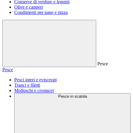
Conserve di verdure e legumi
Olive e capperi
Condimenti per pane e pizza
Pesce
Pesce
Pesci interi e eviscerati
Tranci e filetti
Molluschi e crostacei
Pesce in scatola