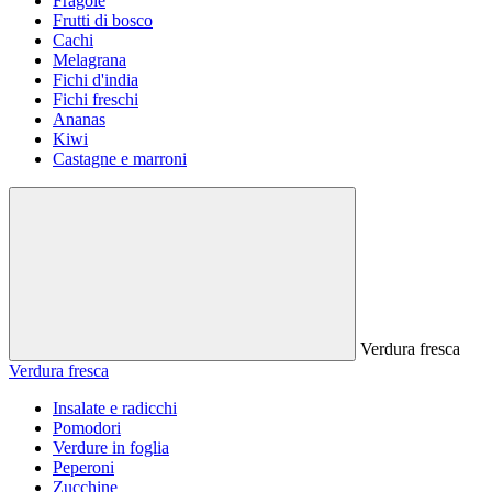
Fragole
Frutti di bosco
Cachi
Melagrana
Fichi d'india
Fichi freschi
Ananas
Kiwi
Castagne e marroni
Verdura fresca
Verdura fresca
Insalate e radicchi
Pomodori
Verdure in foglia
Peperoni
Zucchine