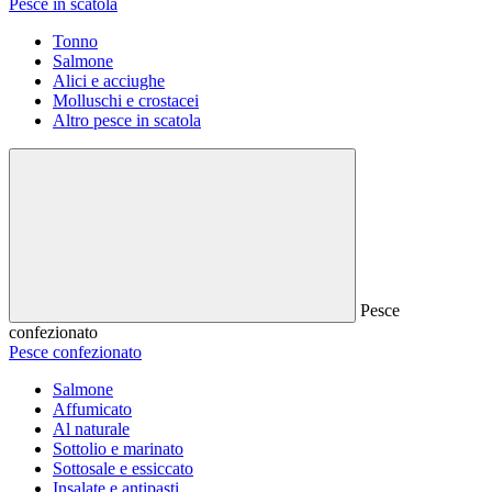
Pesce in scatola
Tonno
Salmone
Alici e acciughe
Molluschi e crostacei
Altro pesce in scatola
Pesce
confezionato
Pesce confezionato
Salmone
Affumicato
Al naturale
Sottolio e marinato
Sottosale e essiccato
Insalate e antipasti