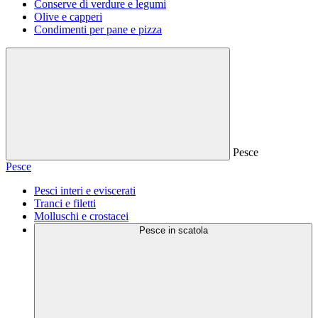
Conserve di verdure e legumi
Olive e capperi
Condimenti per pane e pizza
Pesce
Pesce
Pesci interi e eviscerati
Tranci e filetti
Molluschi e crostacei
Pesce in scatola