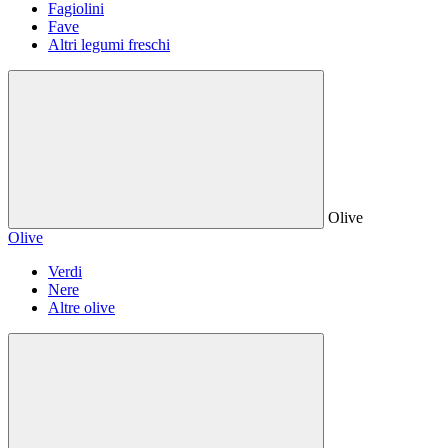
Fagiolini
Fave
Altri legumi freschi
Olive
Olive
Verdi
Nere
Altre olive