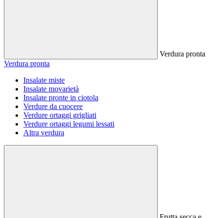
Verdura pronta
Verdura pronta
Insalate miste
Insalate movarietà
Insalate pronte in ciotola
Verdure da cuocere
Verdure ortaggi grigliati
Verdure ortaggi legumi lessati
Altra verdura
Frutta secca e