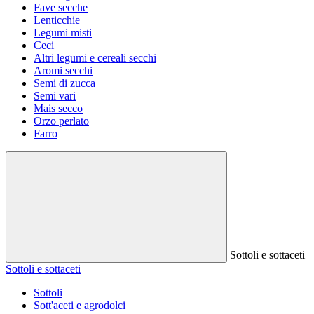
Fave secche
Lenticchie
Legumi misti
Ceci
Altri legumi e cereali secchi
Aromi secchi
Semi di zucca
Semi vari
Mais secco
Orzo perlato
Farro
Sottoli e sottaceti
Sottoli e sottaceti
Sottoli
Sott'aceti e agrodolci