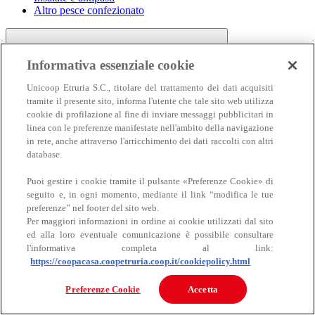
Altro pesce confezionato
Informativa essenziale cookie
Unicoop Etruria S.C., titolare del trattamento dei dati acquisiti
tramite il presente sito, informa l'utente che tale sito web utilizza
cookie di profilazione al fine di inviare messaggi pubblicitari in
linea con le preferenze manifestate nell'ambito della navigazione
Carne
in rete, anche attraverso l'arricchimento dei dati raccolti con altri
Carne
database.
Puoi gestire i cookie tramite il pulsante «Preferenze Cookie» di
seguito e, in ogni momento, mediante il link “modifica le tue
preferenze” nel footer del sito web.
Per maggiori informazioni in ordine ai cookie utilizzati dal sito
ed alla loro eventuale comunicazione è possibile consultare
l'informativa completa al link:
https://coopacasa.coopetruria.coop.it/cookiepolicy.html
Bovino
Ovino
Preferenze Cookie
Accetta
Suino
Equino