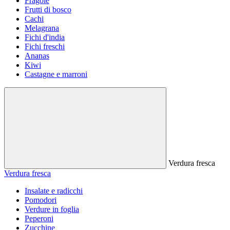
Fragole
Frutti di bosco
Cachi
Melagrana
Fichi d'india
Fichi freschi
Ananas
Kiwi
Castagne e marroni
Verdura fresca
Verdura fresca
Insalate e radicchi
Pomodori
Verdure in foglia
Peperoni
Zucchine