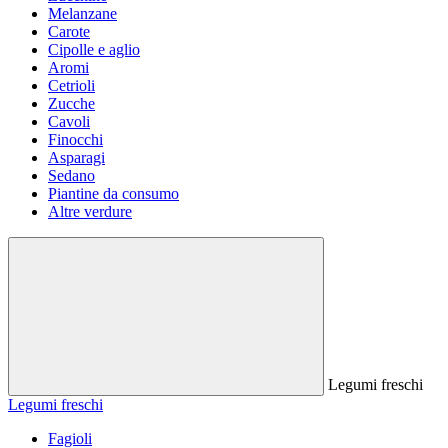
Melanzane
Carote
Cipolle e aglio
Aromi
Cetrioli
Zucche
Cavoli
Finocchi
Asparagi
Sedano
Piantine da consumo
Altre verdure
Legumi freschi
Legumi freschi
Fagioli