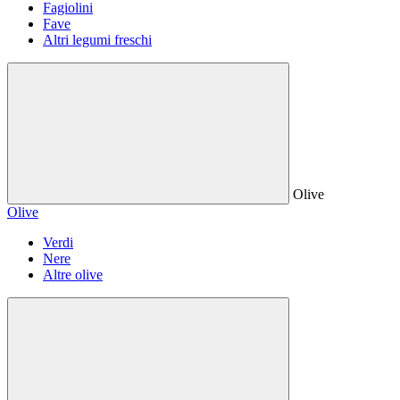
Fagiolini
Fave
Altri legumi freschi
Olive
Olive
Verdi
Nere
Altre olive