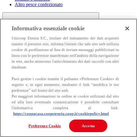
Altro pesce confezionato
Informativa essenziale cookie
Unicoop Etruria S.C., titolare del trattamento dei dati acquisiti
tramite il presente sito, informa l'utente che tale sito web utilizza
cookie di profilazione al fine di inviare messaggi pubblicitari in
linea con le preferenze manifestate nell'ambito della navigazione
Carne
in rete, anche attraverso l'arricchimento dei dati raccolti con altri
Carne
database.
Puoi gestire i cookie tramite il pulsante «Preferenze Cookie» di
seguito e, in ogni momento, mediante il link “modifica le tue
preferenze” nel footer del sito web.
Per maggiori informazioni in ordine ai cookie utilizzati dal sito
ed alla loro eventuale comunicazione è possibile consultare
l'informativa completa al link:
https://coopacasa.coopetruria.coop.it/cookiepolicy.html
Bovino
Ovino
Preferenze Cookie
Accetta
Suino
Equino