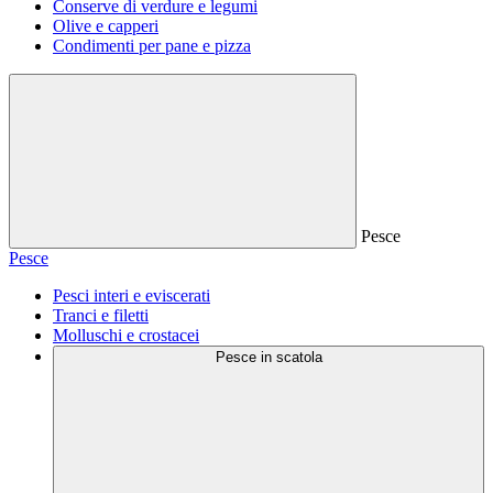
Conserve di verdure e legumi
Olive e capperi
Condimenti per pane e pizza
Pesce
Pesce
Pesci interi e eviscerati
Tranci e filetti
Molluschi e crostacei
Pesce in scatola