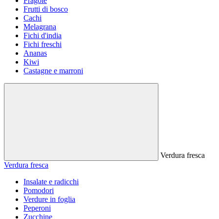
Fragole
Frutti di bosco
Cachi
Melagrana
Fichi d'india
Fichi freschi
Ananas
Kiwi
Castagne e marroni
Verdura fresca
Verdura fresca
Insalate e radicchi
Pomodori
Verdure in foglia
Peperoni
Zucchine