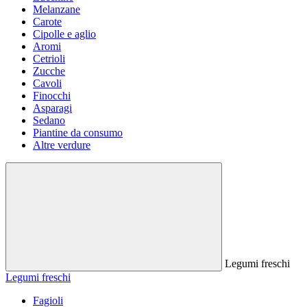
Melanzane
Carote
Cipolle e aglio
Aromi
Cetrioli
Zucche
Cavoli
Finocchi
Asparagi
Sedano
Piantine da consumo
Altre verdure
Legumi freschi
Legumi freschi
Fagioli