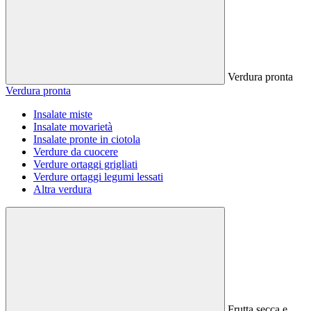
Verdura pronta
Verdura pronta
Insalate miste
Insalate movarietà
Insalate pronte in ciotola
Verdure da cuocere
Verdure ortaggi grigliati
Verdure ortaggi legumi lessati
Altra verdura
Frutta secca e