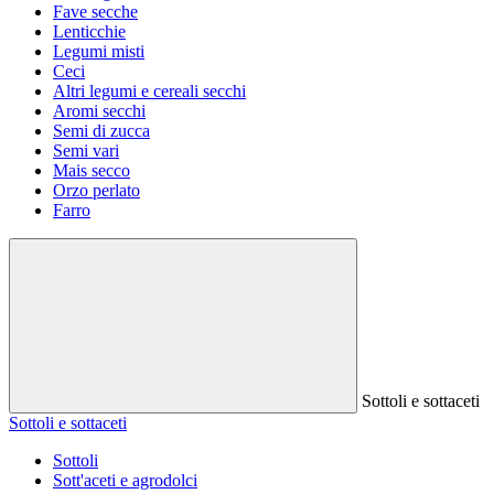
Fave secche
Lenticchie
Legumi misti
Ceci
Altri legumi e cereali secchi
Aromi secchi
Semi di zucca
Semi vari
Mais secco
Orzo perlato
Farro
Sottoli e sottaceti
Sottoli e sottaceti
Sottoli
Sott'aceti e agrodolci