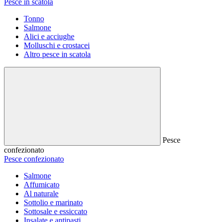
Pesce in scatola
Tonno
Salmone
Alici e acciughe
Molluschi e crostacei
Altro pesce in scatola
Pesce
confezionato
Pesce confezionato
Salmone
Affumicato
Al naturale
Sottolio e marinato
Sottosale e essiccato
Insalate e antipasti