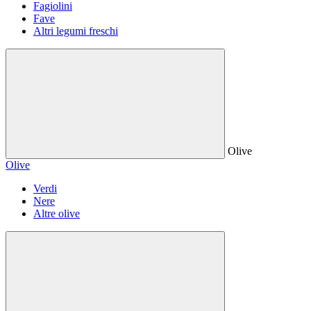
Fagiolini
Fave
Altri legumi freschi
Olive
Olive
Verdi
Nere
Altre olive