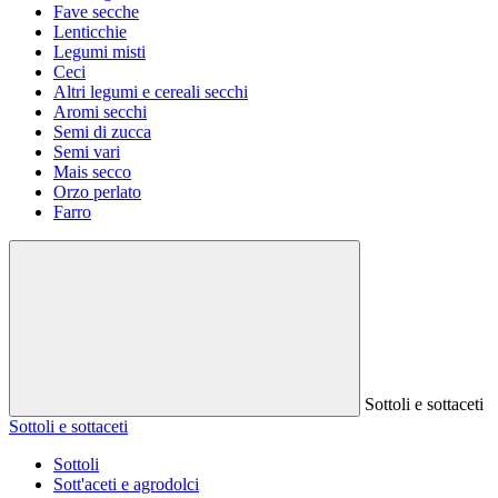
Fave secche
Lenticchie
Legumi misti
Ceci
Altri legumi e cereali secchi
Aromi secchi
Semi di zucca
Semi vari
Mais secco
Orzo perlato
Farro
Sottoli e sottaceti
Sottoli e sottaceti
Sottoli
Sott'aceti e agrodolci