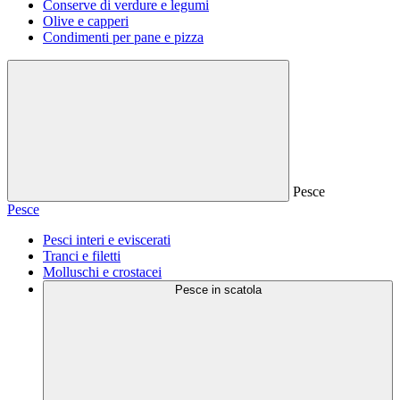
Conserve di verdure e legumi
Olive e capperi
Condimenti per pane e pizza
Pesce
Pesce
Pesci interi e eviscerati
Tranci e filetti
Molluschi e crostacei
Pesce in scatola