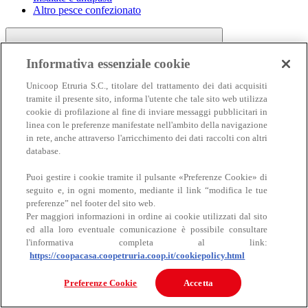
Altro pesce confezionato
Informativa essenziale cookie
Unicoop Etruria S.C., titolare del trattamento dei dati acquisiti
tramite il presente sito, informa l'utente che tale sito web utilizza
cookie di profilazione al fine di inviare messaggi pubblicitari in
linea con le preferenze manifestate nell'ambito della navigazione
Carne
in rete, anche attraverso l'arricchimento dei dati raccolti con altri
Carne
database.
Puoi gestire i cookie tramite il pulsante «Preferenze Cookie» di
seguito e, in ogni momento, mediante il link “modifica le tue
preferenze” nel footer del sito web.
Per maggiori informazioni in ordine ai cookie utilizzati dal sito
ed alla loro eventuale comunicazione è possibile consultare
l'informativa completa al link:
https://coopacasa.coopetruria.coop.it/cookiepolicy.html
Bovino
Ovino
Preferenze Cookie
Accetta
Suino
Equino