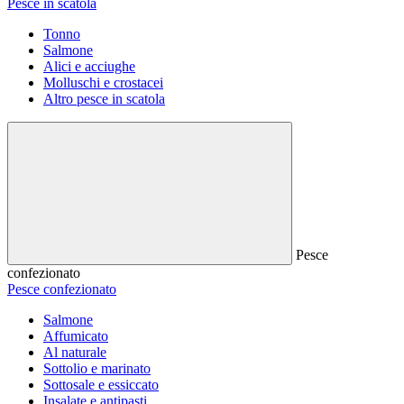
Pesce in scatola
Tonno
Salmone
Alici e acciughe
Molluschi e crostacei
Altro pesce in scatola
Pesce
confezionato
Pesce confezionato
Salmone
Affumicato
Al naturale
Sottolio e marinato
Sottosale e essiccato
Insalate e antipasti