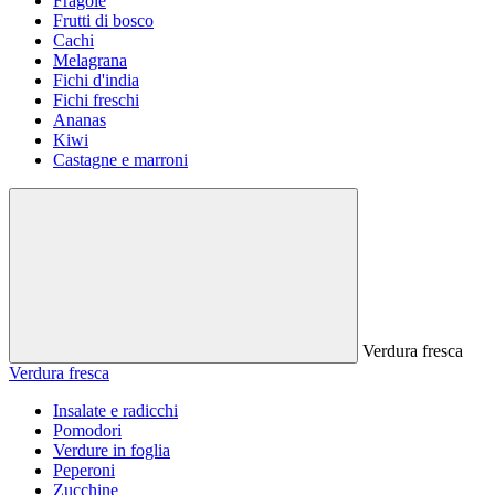
Fragole
Frutti di bosco
Cachi
Melagrana
Fichi d'india
Fichi freschi
Ananas
Kiwi
Castagne e marroni
Verdura fresca
Verdura fresca
Insalate e radicchi
Pomodori
Verdure in foglia
Peperoni
Zucchine