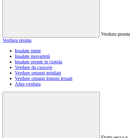
Verdura pronta
Verdura pronta
Insalate miste
Insalate movarietà
Insalate pronte in ciotola
Verdure da cuocere
Verdure ortaggi grigliati
Verdure ortaggi legumi lessati
Altra verdura
Frutta secca e