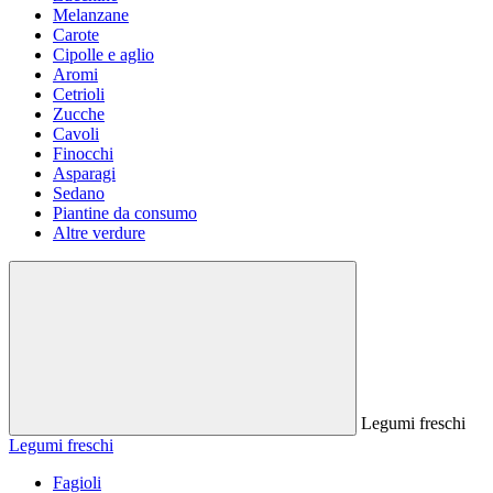
Melanzane
Carote
Cipolle e aglio
Aromi
Cetrioli
Zucche
Cavoli
Finocchi
Asparagi
Sedano
Piantine da consumo
Altre verdure
Legumi freschi
Legumi freschi
Fagioli