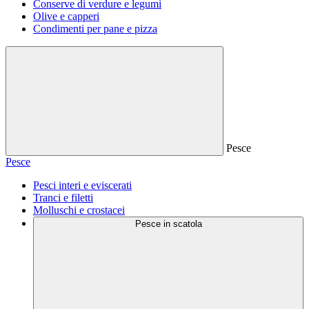
Conserve di verdure e legumi
Olive e capperi
Condimenti per pane e pizza
Pesce
Pesce
Pesci interi e eviscerati
Tranci e filetti
Molluschi e crostacei
Pesce in scatola