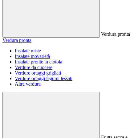
Verdura pronta
Verdura pronta
Insalate miste
Insalate movarietà
Insalate pronte in ciotola
Verdure da cuocere
Verdure ortaggi grigliati
Verdure ortaggi legumi lessati
Altra verdura
Frutta secca e