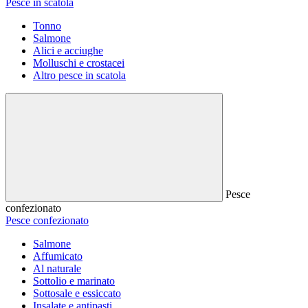
Pesce in scatola
Tonno
Salmone
Alici e acciughe
Molluschi e crostacei
Altro pesce in scatola
Pesce
confezionato
Pesce confezionato
Salmone
Affumicato
Al naturale
Sottolio e marinato
Sottosale e essiccato
Insalate e antipasti