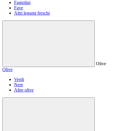
Fagiolini
Fave
Altri legumi freschi
Olive
Olive
Verdi
Nere
Altre olive