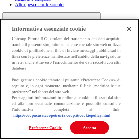
Altro pesce confezionato
Informativa essenziale cookie
Unicoop Etruria S.C., titolare del trattamento dei dati acquisiti
tramite il presente sito, informa l'utente che tale sito web utilizza
cookie di profilazione al fine di inviare messaggi pubblicitari in
linea con le preferenze manifestate nell'ambito della navigazione
Carne
in rete, anche attraverso l'arricchimento dei dati raccolti con altri
Carne
database.
Puoi gestire i cookie tramite il pulsante «Preferenze Cookie» di
seguito e, in ogni momento, mediante il link “modifica le tue
preferenze” nel footer del sito web.
Per maggiori informazioni in ordine ai cookie utilizzati dal sito
ed alla loro eventuale comunicazione è possibile consultare
l'informativa completa al link:
https://coopacasa.coopetruria.coop.it/cookiepolicy.html
Bovino
Ovino
Preferenze Cookie
Accetta
Suino
Equino