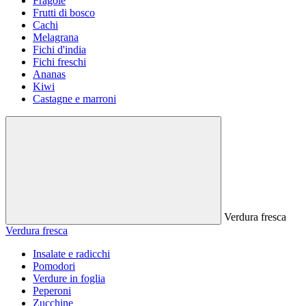
Fragole
Frutti di bosco
Cachi
Melagrana
Fichi d'india
Fichi freschi
Ananas
Kiwi
Castagne e marroni
Verdura fresca
Verdura fresca
Insalate e radicchi
Pomodori
Verdure in foglia
Peperoni
Zucchine