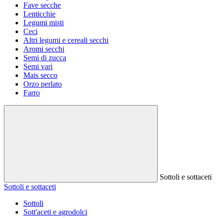
Fave secche
Lenticchie
Legumi misti
Ceci
Altri legumi e cereali secchi
Aromi secchi
Semi di zucca
Semi vari
Mais secco
Orzo perlato
Farro
Sottoli e sottaceti
Sottoli e sottaceti
Sottoli
Sott'aceti e agrodolci