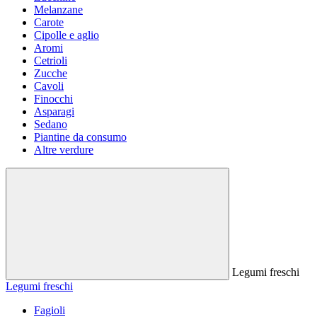
Melanzane
Carote
Cipolle e aglio
Aromi
Cetrioli
Zucche
Cavoli
Finocchi
Asparagi
Sedano
Piantine da consumo
Altre verdure
Legumi freschi
Legumi freschi
Fagioli