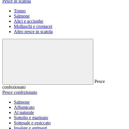
Pesce in scatola
Tonno
Salmone
Alici e acciughe
Molluschi e crostacei
Altro pesce in scatola
Pesce
confezionato
Pesce confezionato
Salmone
Affumicato
Al naturale
Sottolio e marinato
Sottosale e essiccato
Insalate e antipasti