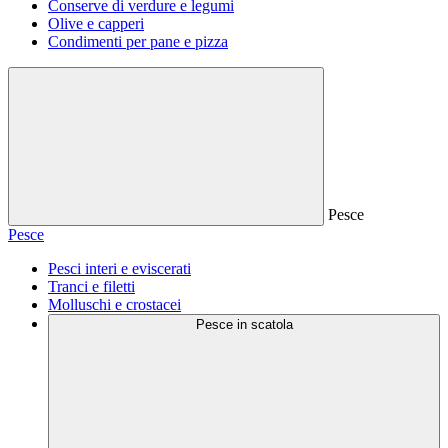
Conserve di verdure e legumi
Olive e capperi
Condimenti per pane e pizza
Pesce
Pesce
Pesci interi e eviscerati
Tranci e filetti
Molluschi e crostacei
Pesce in scatola