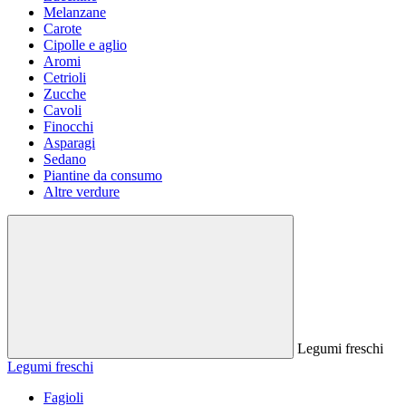
Melanzane
Carote
Cipolle e aglio
Aromi
Cetrioli
Zucche
Cavoli
Finocchi
Asparagi
Sedano
Piantine da consumo
Altre verdure
Legumi freschi
Legumi freschi
Fagioli