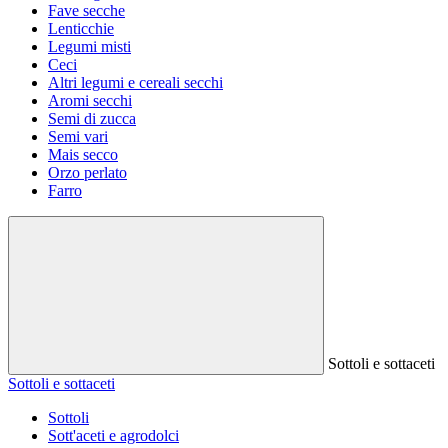
Fave secche
Lenticchie
Legumi misti
Ceci
Altri legumi e cereali secchi
Aromi secchi
Semi di zucca
Semi vari
Mais secco
Orzo perlato
Farro
Sottoli e sottaceti
Sottoli e sottaceti
Sottoli
Sott'aceti e agrodolci