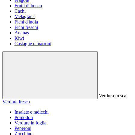
Fragole
Frutti di bosco
Cachi
Melagrana
Fichi d'india
Fichi freschi
Ananas
Kiwi
Castagne e marroni
Verdura fresca
Verdura fresca
Insalate e radicchi
Pomodori
Verdure in foglia
Peperoni
Zucchine