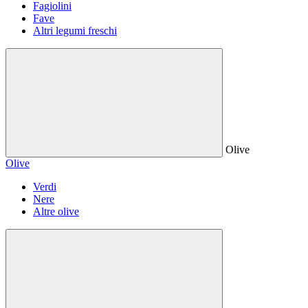
Fagiolini
Fave
Altri legumi freschi
Olive
Olive
Verdi
Nere
Altre olive