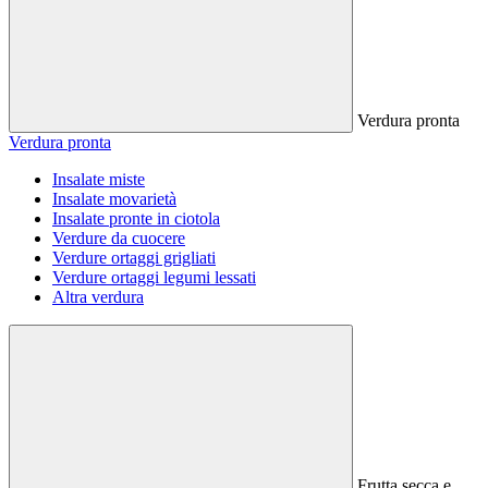
Verdura pronta
Verdura pronta
Insalate miste
Insalate movarietà
Insalate pronte in ciotola
Verdure da cuocere
Verdure ortaggi grigliati
Verdure ortaggi legumi lessati
Altra verdura
Frutta secca e