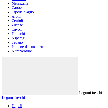
Melanzane
Carote
Cipolle e aglio
Aromi
Cetrioli
Zucche
Cavoli
Finocchi
Asparagi
Sedano
Piantine da consumo
Altre verdure
Legumi freschi
Legumi freschi
Fagioli