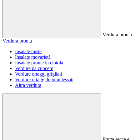
Verdura pronta
Verdura pronta
Insalate miste
Insalate movarietà
Insalate pronte in ciotola
Verdure da cuocere
Verdure ortaggi grigliati
Verdure ortaggi legumi lessati
Altra verdura
Frutta secca e