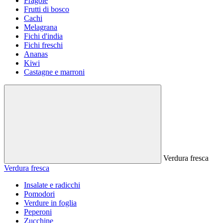
Fragole
Frutti di bosco
Cachi
Melagrana
Fichi d'india
Fichi freschi
Ananas
Kiwi
Castagne e marroni
Verdura fresca
Verdura fresca
Insalate e radicchi
Pomodori
Verdure in foglia
Peperoni
Zucchine