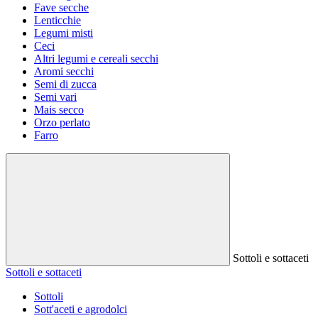
Fave secche
Lenticchie
Legumi misti
Ceci
Altri legumi e cereali secchi
Aromi secchi
Semi di zucca
Semi vari
Mais secco
Orzo perlato
Farro
Sottoli e sottaceti
Sottoli e sottaceti
Sottoli
Sott'aceti e agrodolci