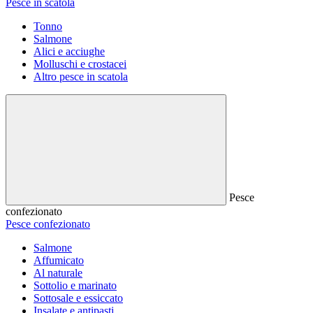
Pesce in scatola
Tonno
Salmone
Alici e acciughe
Molluschi e crostacei
Altro pesce in scatola
Pesce
confezionato
Pesce confezionato
Salmone
Affumicato
Al naturale
Sottolio e marinato
Sottosale e essiccato
Insalate e antipasti