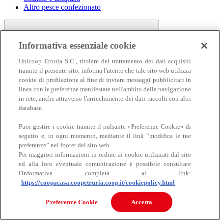
Altro pesce confezionato
Informativa essenziale cookie
Unicoop Etruria S.C., titolare del trattamento dei dati acquisiti
tramite il presente sito, informa l'utente che tale sito web utilizza
cookie di profilazione al fine di inviare messaggi pubblicitari in
linea con le preferenze manifestate nell'ambito della navigazione
Carne
in rete, anche attraverso l'arricchimento dei dati raccolti con altri
Carne
database.
Puoi gestire i cookie tramite il pulsante «Preferenze Cookie» di
seguito e, in ogni momento, mediante il link “modifica le tue
preferenze” nel footer del sito web.
Per maggiori informazioni in ordine ai cookie utilizzati dal sito
ed alla loro eventuale comunicazione è possibile consultare
l'informativa completa al link:
https://coopacasa.coopetruria.coop.it/cookiepolicy.html
Bovino
Ovino
Preferenze Cookie
Accetta
Suino
Equino