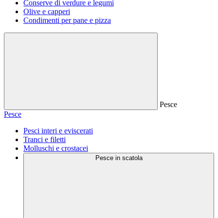
Conserve di verdure e legumi
Olive e capperi
Condimenti per pane e pizza
Pesce
Pesce
Pesci interi e eviscerati
Tranci e filetti
Molluschi e crostacei
Pesce in scatola