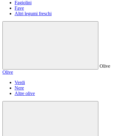
Fagiolini
Fave
Altri legumi freschi
Olive
Olive
Verdi
Nere
Altre olive