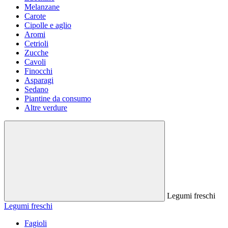
Melanzane
Carote
Cipolle e aglio
Aromi
Cetrioli
Zucche
Cavoli
Finocchi
Asparagi
Sedano
Piantine da consumo
Altre verdure
Legumi freschi
Legumi freschi
Fagioli