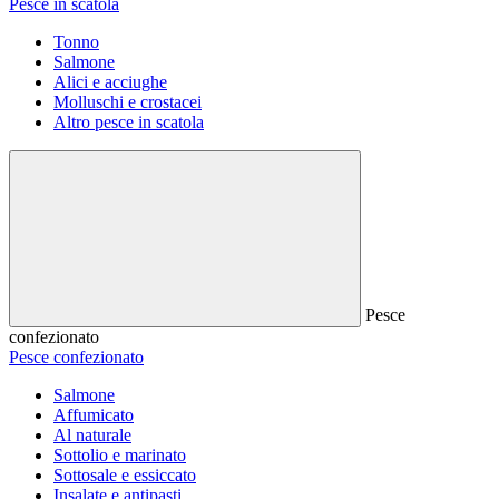
Pesce in scatola
Tonno
Salmone
Alici e acciughe
Molluschi e crostacei
Altro pesce in scatola
Pesce
confezionato
Pesce confezionato
Salmone
Affumicato
Al naturale
Sottolio e marinato
Sottosale e essiccato
Insalate e antipasti