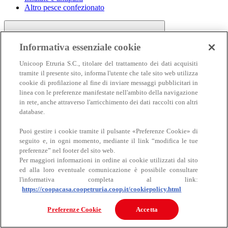
Altro pesce confezionato
Informativa essenziale cookie
Unicoop Etruria S.C., titolare del trattamento dei dati acquisiti
tramite il presente sito, informa l'utente che tale sito web utilizza
cookie di profilazione al fine di inviare messaggi pubblicitari in
linea con le preferenze manifestate nell'ambito della navigazione
Carne
in rete, anche attraverso l'arricchimento dei dati raccolti con altri
Carne
database.
Puoi gestire i cookie tramite il pulsante «Preferenze Cookie» di
seguito e, in ogni momento, mediante il link “modifica le tue
preferenze” nel footer del sito web.
Per maggiori informazioni in ordine ai cookie utilizzati dal sito
ed alla loro eventuale comunicazione è possibile consultare
l'informativa completa al link:
https://coopacasa.coopetruria.coop.it/cookiepolicy.html
Bovino
Ovino
Preferenze Cookie
Accetta
Suino
Equino