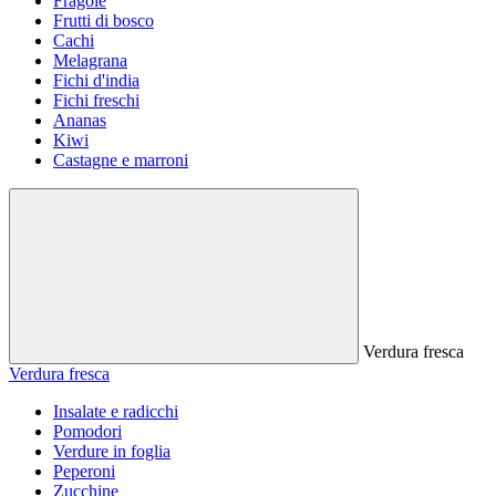
Fragole
Frutti di bosco
Cachi
Melagrana
Fichi d'india
Fichi freschi
Ananas
Kiwi
Castagne e marroni
Verdura fresca
Verdura fresca
Insalate e radicchi
Pomodori
Verdure in foglia
Peperoni
Zucchine