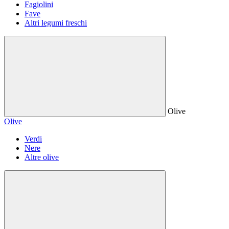
Fagiolini
Fave
Altri legumi freschi
Olive
Olive
Verdi
Nere
Altre olive