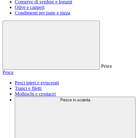
Conserve di verdure e legumi
Olive e capperi
Condimenti per pane e pizza
Pesce
Pesce
Pesci interi e eviscerati
Tranci e filetti
Molluschi e crostacei
Pesce in scatola