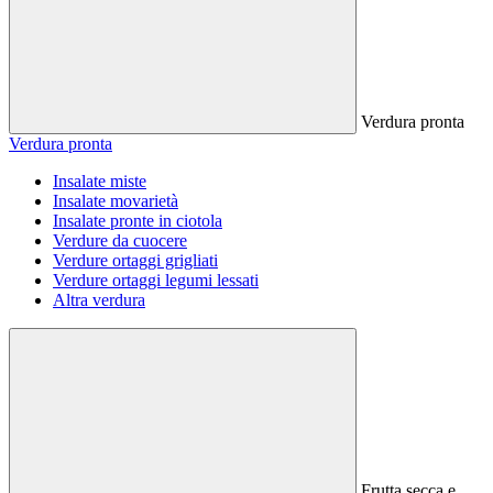
Verdura pronta
Verdura pronta
Insalate miste
Insalate movarietà
Insalate pronte in ciotola
Verdure da cuocere
Verdure ortaggi grigliati
Verdure ortaggi legumi lessati
Altra verdura
Frutta secca e