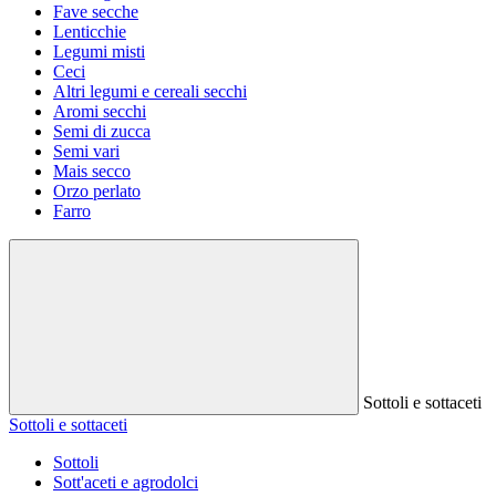
Fave secche
Lenticchie
Legumi misti
Ceci
Altri legumi e cereali secchi
Aromi secchi
Semi di zucca
Semi vari
Mais secco
Orzo perlato
Farro
Sottoli e sottaceti
Sottoli e sottaceti
Sottoli
Sott'aceti e agrodolci