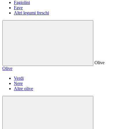
Fagiolini
Fave
Altri legumi freschi
Olive
Olive
Verdi
Nere
Altre olive