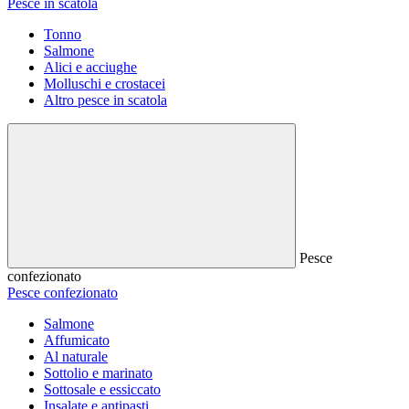
Pesce in scatola
Tonno
Salmone
Alici e acciughe
Molluschi e crostacei
Altro pesce in scatola
Pesce
confezionato
Pesce confezionato
Salmone
Affumicato
Al naturale
Sottolio e marinato
Sottosale e essiccato
Insalate e antipasti