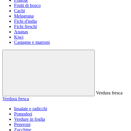
Fragole
Frutti di bosco
Cachi
Melagrana
Fichi d'india
Fichi freschi
Ananas
Kiwi
Castagne e marroni
Verdura fresca
Verdura fresca
Insalate e radicchi
Pomodori
Verdure in foglia
Peperoni
Zucchine