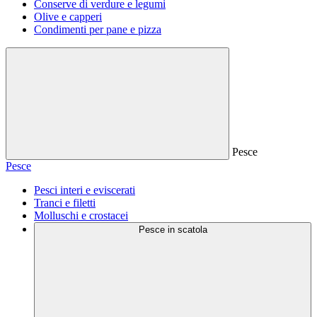
Conserve di verdure e legumi
Olive e capperi
Condimenti per pane e pizza
Pesce
Pesce
Pesci interi e eviscerati
Tranci e filetti
Molluschi e crostacei
Pesce in scatola