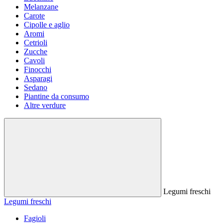
Melanzane
Carote
Cipolle e aglio
Aromi
Cetrioli
Zucche
Cavoli
Finocchi
Asparagi
Sedano
Piantine da consumo
Altre verdure
Legumi freschi
Legumi freschi
Fagioli