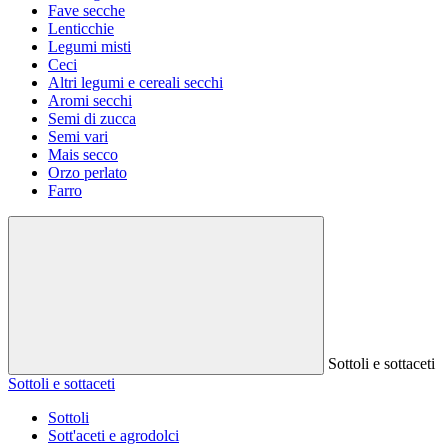
Fave secche
Lenticchie
Legumi misti
Ceci
Altri legumi e cereali secchi
Aromi secchi
Semi di zucca
Semi vari
Mais secco
Orzo perlato
Farro
Sottoli e sottaceti
Sottoli e sottaceti
Sottoli
Sott'aceti e agrodolci