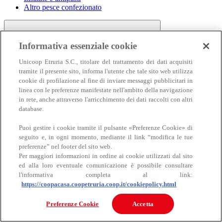
Altro pesce confezionato
Informativa essenziale cookie
Unicoop Etruria S.C., titolare del trattamento dei dati acquisiti
tramite il presente sito, informa l'utente che tale sito web utilizza
cookie di profilazione al fine di inviare messaggi pubblicitari in
linea con le preferenze manifestate nell'ambito della navigazione
Carne
in rete, anche attraverso l'arricchimento dei dati raccolti con altri
Carne
database.
Puoi gestire i cookie tramite il pulsante «Preferenze Cookie» di
seguito e, in ogni momento, mediante il link “modifica le tue
preferenze” nel footer del sito web.
Per maggiori informazioni in ordine ai cookie utilizzati dal sito
ed alla loro eventuale comunicazione è possibile consultare
l'informativa completa al link:
https://coopacasa.coopetruria.coop.it/cookiepolicy.html
Bovino
Ovino
Preferenze Cookie
Accetta
Suino
Equino