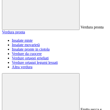
Verdura pronta
Verdura pronta
Insalate miste
Insalate movarietà
Insalate pronte in ciotola
Verdure da cuocere
Verdure ortaggi grigliati
Verdure ortaggi legumi lessati
Altra verdura
Frutta secca e