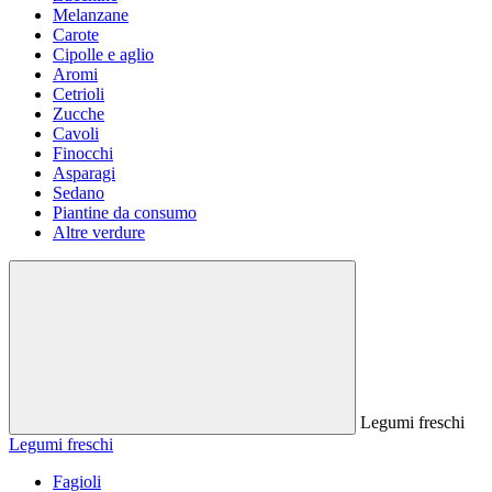
Melanzane
Carote
Cipolle e aglio
Aromi
Cetrioli
Zucche
Cavoli
Finocchi
Asparagi
Sedano
Piantine da consumo
Altre verdure
Legumi freschi
Legumi freschi
Fagioli