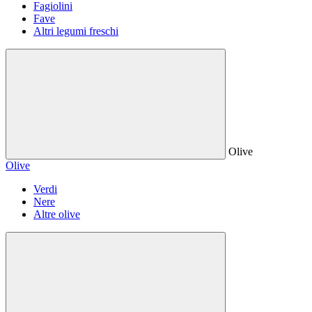
Fagiolini
Fave
Altri legumi freschi
Olive
Olive
Verdi
Nere
Altre olive