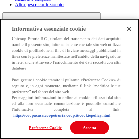
Altro pesce confezionato
Informativa essenziale cookie
Unicoop Etruria S.C., titolare del trattamento dei dati acquisiti
tramite il presente sito, informa l'utente che tale sito web utilizza
cookie di profilazione al fine di inviare messaggi pubblicitari in
linea con le preferenze manifestate nell'ambito della navigazione
Carne
in rete, anche attraverso l'arricchimento dei dati raccolti con altri
Carne
database.
Puoi gestire i cookie tramite il pulsante «Preferenze Cookie» di
seguito e, in ogni momento, mediante il link “modifica le tue
preferenze” nel footer del sito web.
Per maggiori informazioni in ordine ai cookie utilizzati dal sito
ed alla loro eventuale comunicazione è possibile consultare
l'informativa completa al link:
https://coopacasa.coopetruria.coop.it/cookiepolicy.html
Bovino
Ovino
Preferenze Cookie
Accetta
Suino
Equino