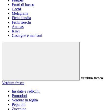
Fragole
Frutti di bosco
Cachi
Melagrana
Fichi d'india
Fichi freschi
Ananas
Kiwi
Castagne e marroni
Verdura fresca
Verdura fresca
Insalate e radicchi
Pomodori
Verdure in foglia
Peperoni
Zucchine