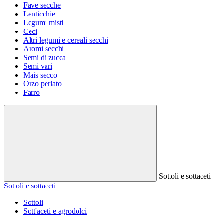
Fave secche
Lenticchie
Legumi misti
Ceci
Altri legumi e cereali secchi
Aromi secchi
Semi di zucca
Semi vari
Mais secco
Orzo perlato
Farro
Sottoli e sottaceti
Sottoli e sottaceti
Sottoli
Sott'aceti e agrodolci