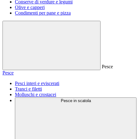
Conserve di verdure e legumi
Olive e capperi
Condimenti per pane e pizza
Pesce
Pesce
Pesci interi e eviscerati
Tranci e filetti
Molluschi e crostacei
Pesce in scatola