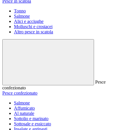
Pesce in scatola
Tonno
Salmone
Alici e acciughe
Molluschi e crostacei
Altro pesce in scatola
Pesce
confezionato
Pesce confezionato
Salmone
Affumicato
Al naturale
Sottolio e marinato
Sottosale e essiccato
Insalate e antipasti