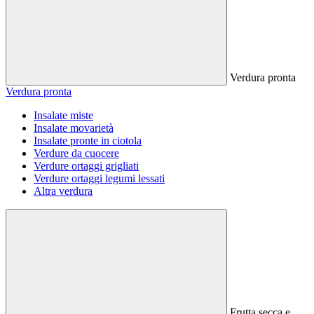
Verdura pronta
Verdura pronta
Insalate miste
Insalate movarietà
Insalate pronte in ciotola
Verdure da cuocere
Verdure ortaggi grigliati
Verdure ortaggi legumi lessati
Altra verdura
Frutta secca e