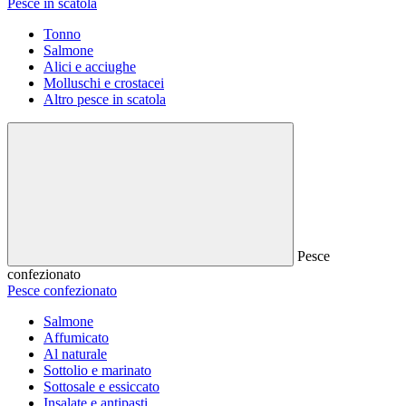
Pesce in scatola
Tonno
Salmone
Alici e acciughe
Molluschi e crostacei
Altro pesce in scatola
Pesce
confezionato
Pesce confezionato
Salmone
Affumicato
Al naturale
Sottolio e marinato
Sottosale e essiccato
Insalate e antipasti