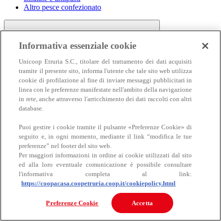
Altro pesce confezionato
Informativa essenziale cookie
Unicoop Etruria S.C., titolare del trattamento dei dati acquisiti
tramite il presente sito, informa l'utente che tale sito web utilizza
cookie di profilazione al fine di inviare messaggi pubblicitari in
linea con le preferenze manifestate nell'ambito della navigazione
Carne
in rete, anche attraverso l'arricchimento dei dati raccolti con altri
Carne
database.
Puoi gestire i cookie tramite il pulsante «Preferenze Cookie» di
seguito e, in ogni momento, mediante il link “modifica le tue
preferenze” nel footer del sito web.
Per maggiori informazioni in ordine ai cookie utilizzati dal sito
ed alla loro eventuale comunicazione è possibile consultare
l'informativa completa al link:
https://coopacasa.coopetruria.coop.it/cookiepolicy.html
Bovino
Ovino
Preferenze Cookie
Accetta
Suino
Equino