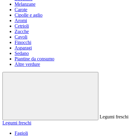
Melanzane
Carote
Cipolle e aglio
Aromi
Cetrioli
Zucche
Cavoli
Finocchi
Asparagi
Sedano
Piantine da consumo
Altre verdure
Legumi freschi
Legumi freschi
Fagioli