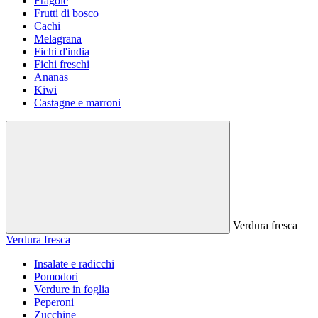
Fragole
Frutti di bosco
Cachi
Melagrana
Fichi d'india
Fichi freschi
Ananas
Kiwi
Castagne e marroni
Verdura fresca
Verdura fresca
Insalate e radicchi
Pomodori
Verdure in foglia
Peperoni
Zucchine