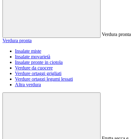
Verdura pronta
Verdura pronta
Insalate miste
Insalate movarietà
Insalate pronte in ciotola
Verdure da cuocere
Verdure ortaggi grigliati
Verdure ortaggi legumi lessati
Altra verdura
Frutta secca e