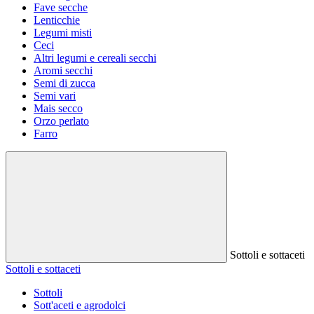
Fave secche
Lenticchie
Legumi misti
Ceci
Altri legumi e cereali secchi
Aromi secchi
Semi di zucca
Semi vari
Mais secco
Orzo perlato
Farro
Sottoli e sottaceti
Sottoli e sottaceti
Sottoli
Sott'aceti e agrodolci