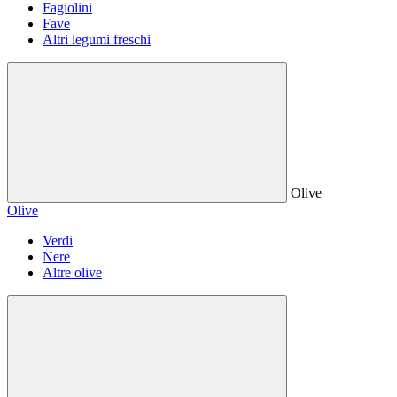
Fagiolini
Fave
Altri legumi freschi
Olive
Olive
Verdi
Nere
Altre olive