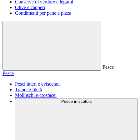
Conserve di verdure e legumi
Olive e capperi
Condimenti per pane e pizza
Pesce
Pesce
Pesci interi e eviscerati
Tranci e filetti
Molluschi e crostacei
Pesce in scatola