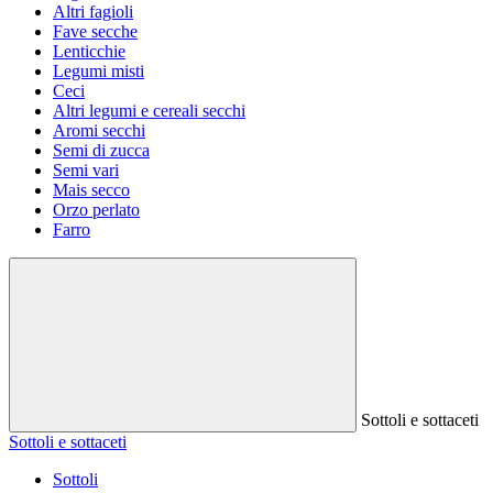
Altri fagioli
Fave secche
Lenticchie
Legumi misti
Ceci
Altri legumi e cereali secchi
Aromi secchi
Semi di zucca
Semi vari
Mais secco
Orzo perlato
Farro
Sottoli e sottaceti
Sottoli e sottaceti
Sottoli