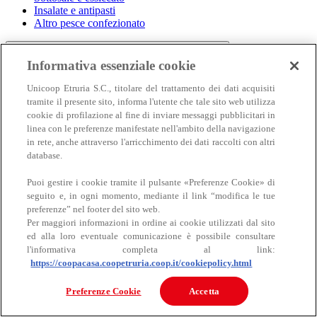
Insalate e antipasti
Altro pesce confezionato
Informativa essenziale cookie
Unicoop Etruria S.C., titolare del trattamento dei dati acquisiti
tramite il presente sito, informa l'utente che tale sito web utilizza
cookie di profilazione al fine di inviare messaggi pubblicitari in
linea con le preferenze manifestate nell'ambito della navigazione
in rete, anche attraverso l'arricchimento dei dati raccolti con altri
Carne
database.
Carne
Puoi gestire i cookie tramite il pulsante «Preferenze Cookie» di
seguito e, in ogni momento, mediante il link “modifica le tue
preferenze” nel footer del sito web.
Per maggiori informazioni in ordine ai cookie utilizzati dal sito
ed alla loro eventuale comunicazione è possibile consultare
l'informativa completa al link:
https://coopacasa.coopetruria.coop.it/cookiepolicy.html
Bovino
Preferenze Cookie
Accetta
Ovino
Suino