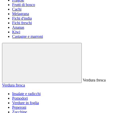
Fragole
Frutti di bosco
Cachi
Melagrana
Fichi d'india
Fichi freschi
Ananas
Kiwi
Castagne e marroni
Verdura fresca
Verdura fresca
Insalate e radicchi
Pomodori
Verdure in foglia
Peperoni
Zucchine