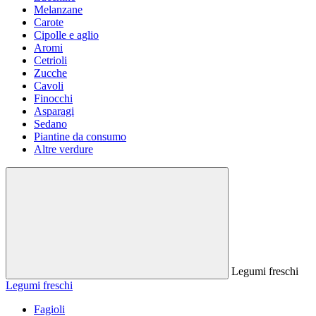
Melanzane
Carote
Cipolle e aglio
Aromi
Cetrioli
Zucche
Cavoli
Finocchi
Asparagi
Sedano
Piantine da consumo
Altre verdure
Legumi freschi
Legumi freschi
Fagioli