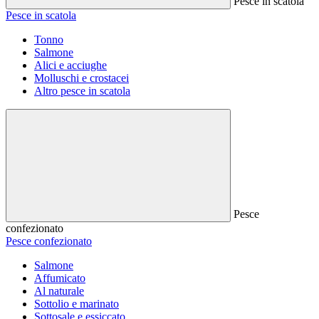
Pesce in scatola
Pesce in scatola
Tonno
Salmone
Alici e acciughe
Molluschi e crostacei
Altro pesce in scatola
Pesce
confezionato
Pesce confezionato
Salmone
Affumicato
Al naturale
Sottolio e marinato
Sottosale e essiccato