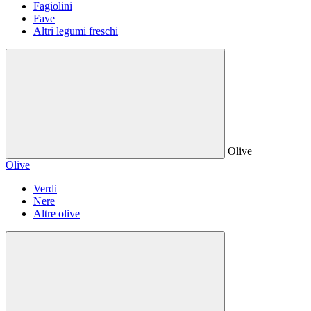
Fagiolini
Fave
Altri legumi freschi
Olive
Olive
Verdi
Nere
Altre olive