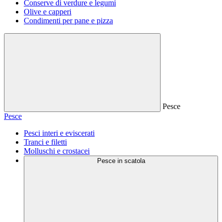
Conserve di verdure e legumi
Olive e capperi
Condimenti per pane e pizza
Pesce
Pesce
Pesci interi e eviscerati
Tranci e filetti
Molluschi e crostacei
Pesce in scatola