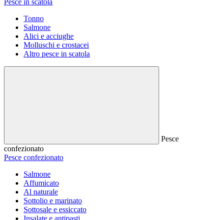
Pesce in scatola
Tonno
Salmone
Alici e acciughe
Molluschi e crostacei
Altro pesce in scatola
Pesce
confezionato
Pesce confezionato
Salmone
Affumicato
Al naturale
Sottolio e marinato
Sottosale e essiccato
Insalate e antipasti