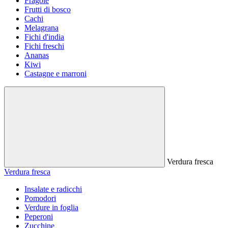
Fragole
Frutti di bosco
Cachi
Melagrana
Fichi d'india
Fichi freschi
Ananas
Kiwi
Castagne e marroni
Verdura fresca
Verdura fresca
Insalate e radicchi
Pomodori
Verdure in foglia
Peperoni
Zucchine