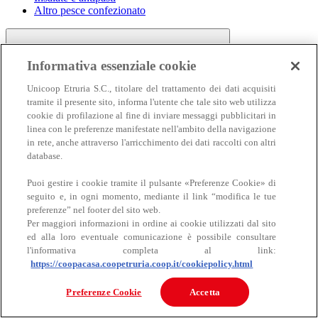
Altro pesce confezionato
Informativa essenziale cookie
Unicoop Etruria S.C., titolare del trattamento dei dati acquisiti
tramite il presente sito, informa l'utente che tale sito web utilizza
cookie di profilazione al fine di inviare messaggi pubblicitari in
linea con le preferenze manifestate nell'ambito della navigazione
Carne
in rete, anche attraverso l'arricchimento dei dati raccolti con altri
Carne
database.
Puoi gestire i cookie tramite il pulsante «Preferenze Cookie» di
seguito e, in ogni momento, mediante il link “modifica le tue
preferenze” nel footer del sito web.
Per maggiori informazioni in ordine ai cookie utilizzati dal sito
ed alla loro eventuale comunicazione è possibile consultare
l'informativa completa al link:
https://coopacasa.coopetruria.coop.it/cookiepolicy.html
Bovino
Ovino
Preferenze Cookie
Accetta
Suino
Equino