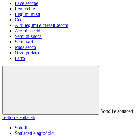
Fave secche
Lenticchie
Legumi misti
Ceci
Altri legumi e cereali secchi
Aromi secchi
Semi di zucca
Semi vari
Mais secco
Orzo perlato
Farro
Sottoli e sottaceti
Sottoli e sottaceti
Sottoli
Sott'aceti e agrodolci