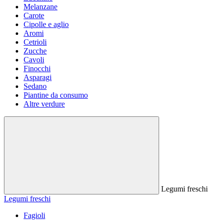
Melanzane
Carote
Cipolle e aglio
Aromi
Cetrioli
Zucche
Cavoli
Finocchi
Asparagi
Sedano
Piantine da consumo
Altre verdure
Legumi freschi
Legumi freschi
Fagioli