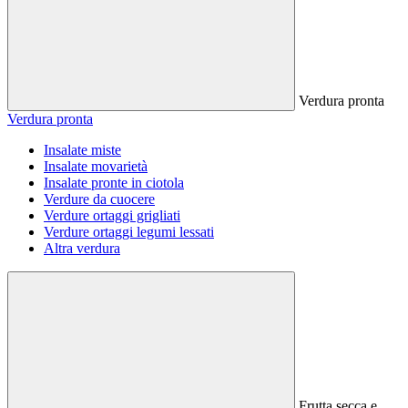
Verdura pronta
Verdura pronta
Insalate miste
Insalate movarietà
Insalate pronte in ciotola
Verdure da cuocere
Verdure ortaggi grigliati
Verdure ortaggi legumi lessati
Altra verdura
Frutta secca e