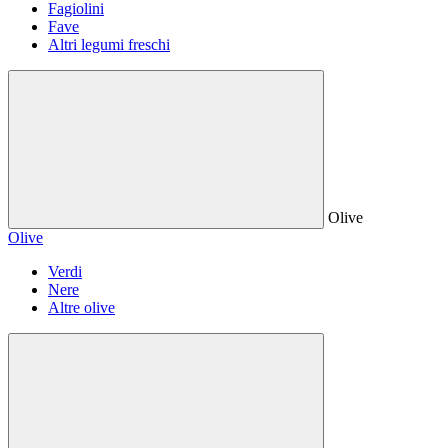
Fagiolini
Fave
Altri legumi freschi
Olive
Olive
Verdi
Nere
Altre olive