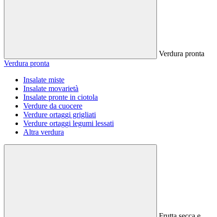
Verdura pronta
Verdura pronta
Insalate miste
Insalate movarietà
Insalate pronte in ciotola
Verdure da cuocere
Verdure ortaggi grigliati
Verdure ortaggi legumi lessati
Altra verdura
Frutta secca e