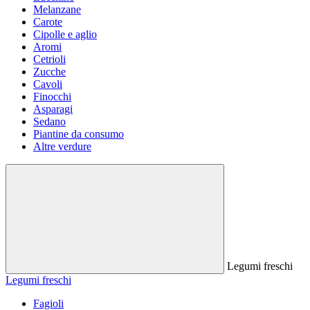
Melanzane
Carote
Cipolle e aglio
Aromi
Cetrioli
Zucche
Cavoli
Finocchi
Asparagi
Sedano
Piantine da consumo
Altre verdure
Legumi freschi
Legumi freschi
Fagioli