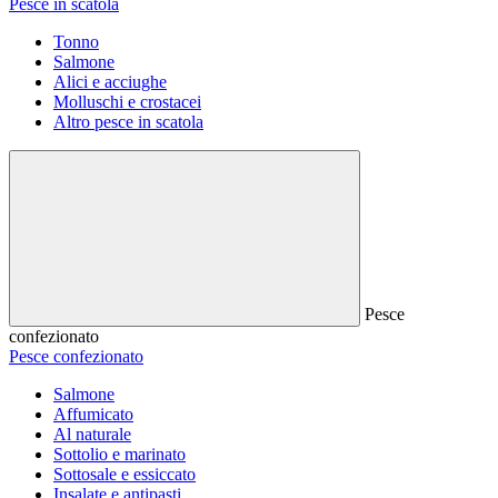
Pesce in scatola
Tonno
Salmone
Alici e acciughe
Molluschi e crostacei
Altro pesce in scatola
Pesce
confezionato
Pesce confezionato
Salmone
Affumicato
Al naturale
Sottolio e marinato
Sottosale e essiccato
Insalate e antipasti