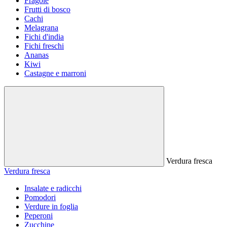
Fragole
Frutti di bosco
Cachi
Melagrana
Fichi d'india
Fichi freschi
Ananas
Kiwi
Castagne e marroni
Verdura fresca
Verdura fresca
Insalate e radicchi
Pomodori
Verdure in foglia
Peperoni
Zucchine