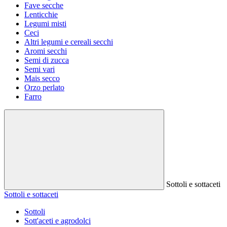
Fave secche
Lenticchie
Legumi misti
Ceci
Altri legumi e cereali secchi
Aromi secchi
Semi di zucca
Semi vari
Mais secco
Orzo perlato
Farro
Sottoli e sottaceti
Sottoli e sottaceti
Sottoli
Sott'aceti e agrodolci