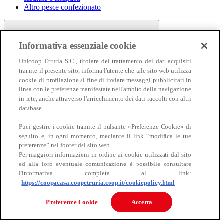
Altro pesce confezionato
Informativa essenziale cookie
Unicoop Etruria S.C., titolare del trattamento dei dati acquisiti
tramite il presente sito, informa l'utente che tale sito web utilizza
cookie di profilazione al fine di inviare messaggi pubblicitari in
linea con le preferenze manifestate nell'ambito della navigazione
Carne
in rete, anche attraverso l'arricchimento dei dati raccolti con altri
Carne
database.
Puoi gestire i cookie tramite il pulsante «Preferenze Cookie» di
seguito e, in ogni momento, mediante il link “modifica le tue
preferenze” nel footer del sito web.
Per maggiori informazioni in ordine ai cookie utilizzati dal sito
ed alla loro eventuale comunicazione è possibile consultare
l'informativa completa al link:
https://coopacasa.coopetruria.coop.it/cookiepolicy.html
Bovino
Ovino
Preferenze Cookie
Accetta
Suino
Equino