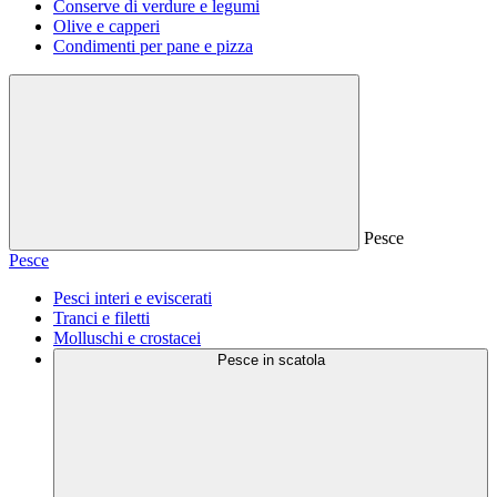
Conserve di verdure e legumi
Olive e capperi
Condimenti per pane e pizza
Pesce
Pesce
Pesci interi e eviscerati
Tranci e filetti
Molluschi e crostacei
Pesce in scatola