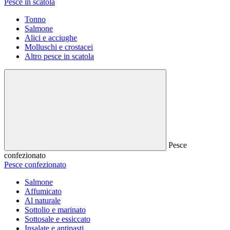
Pesce in scatola
Tonno
Salmone
Alici e acciughe
Molluschi e crostacei
Altro pesce in scatola
Pesce
confezionato
Pesce confezionato
Salmone
Affumicato
Al naturale
Sottolio e marinato
Sottosale e essiccato
Insalate e antipasti