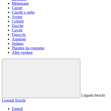
Melanzane
Carote
Cipolle e aglio
Aromi
Cetrioli
Zucche
Cavoli
Finocchi
Asparagi
Sedano
Piantine da consumo
Altre verdure
Legumi freschi
Legumi freschi
Fagioli