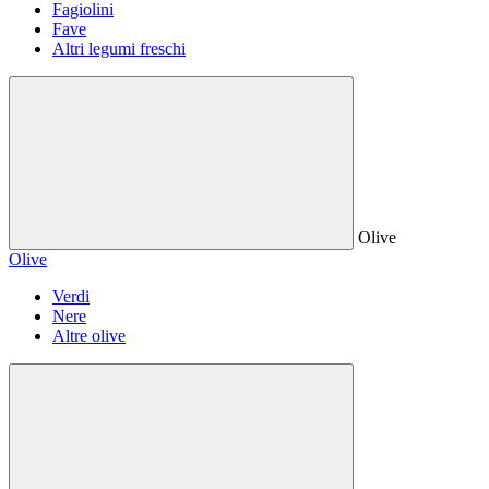
Fagiolini
Fave
Altri legumi freschi
Olive
Olive
Verdi
Nere
Altre olive