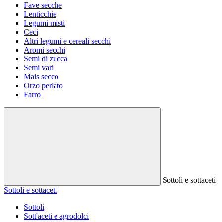
Fave secche
Lenticchie
Legumi misti
Ceci
Altri legumi e cereali secchi
Aromi secchi
Semi di zucca
Semi vari
Mais secco
Orzo perlato
Farro
Sottoli e sottaceti
Sottoli e sottaceti
Sottoli
Sott'aceti e agrodolci