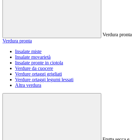
Verdura pronta
Verdura pronta
Insalate miste
Insalate movarietà
Insalate pronte in ciotola
Verdure da cuocere
Verdure ortaggi grigliati
Verdure ortaggi legumi lessati
Altra verdura
Frutta secca e