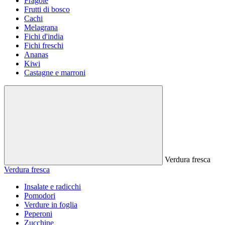
Fragole
Frutti di bosco
Cachi
Melagrana
Fichi d'india
Fichi freschi
Ananas
Kiwi
Castagne e marroni
Verdura fresca
Verdura fresca
Insalate e radicchi
Pomodori
Verdure in foglia
Peperoni
Zucchine