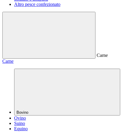
Altro pesce confezionato
Carne
Carne
Bovino
Ovino
Suino
Equino