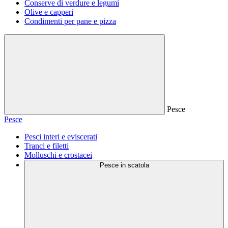
Conserve di verdure e legumi
Olive e capperi
Condimenti per pane e pizza
Pesce
Pesce
Pesci interi e eviscerati
Tranci e filetti
Molluschi e crostacei
Pesce in scatola