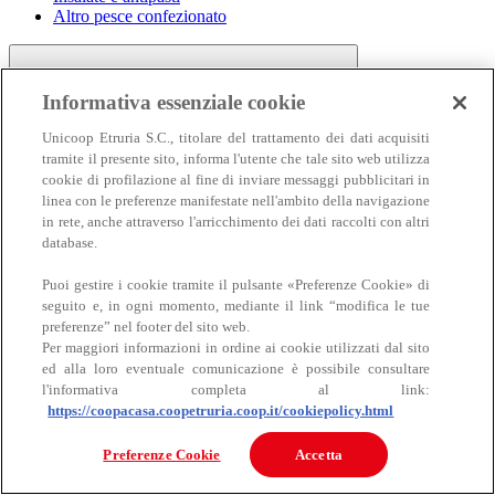
Altro pesce confezionato
Informativa essenziale cookie
Unicoop Etruria S.C., titolare del trattamento dei dati acquisiti
tramite il presente sito, informa l'utente che tale sito web utilizza
cookie di profilazione al fine di inviare messaggi pubblicitari in
linea con le preferenze manifestate nell'ambito della navigazione
Carne
in rete, anche attraverso l'arricchimento dei dati raccolti con altri
Carne
database.
Puoi gestire i cookie tramite il pulsante «Preferenze Cookie» di
seguito e, in ogni momento, mediante il link “modifica le tue
preferenze” nel footer del sito web.
Per maggiori informazioni in ordine ai cookie utilizzati dal sito
ed alla loro eventuale comunicazione è possibile consultare
l'informativa completa al link:
https://coopacasa.coopetruria.coop.it/cookiepolicy.html
Bovino
Ovino
Preferenze Cookie
Accetta
Suino
Equino