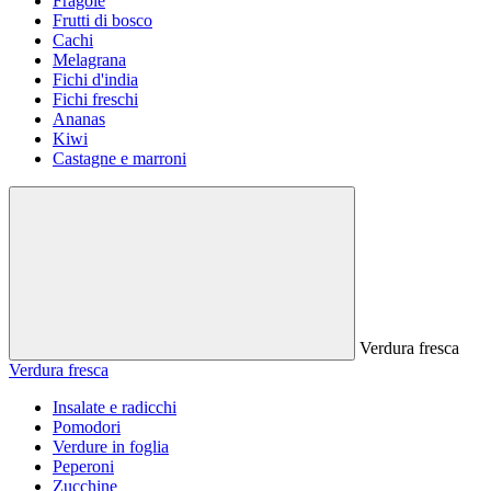
Fragole
Frutti di bosco
Cachi
Melagrana
Fichi d'india
Fichi freschi
Ananas
Kiwi
Castagne e marroni
Verdura fresca
Verdura fresca
Insalate e radicchi
Pomodori
Verdure in foglia
Peperoni
Zucchine