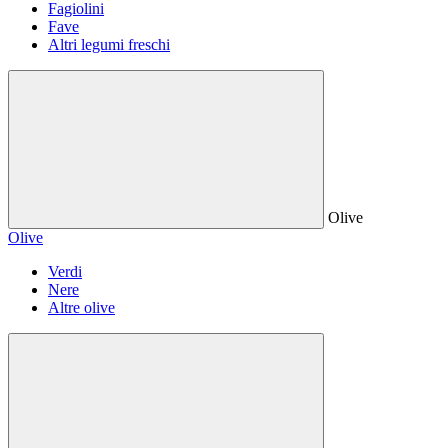
Fagiolini
Fave
Altri legumi freschi
Olive
Olive
Verdi
Nere
Altre olive