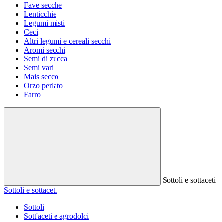
Fave secche
Lenticchie
Legumi misti
Ceci
Altri legumi e cereali secchi
Aromi secchi
Semi di zucca
Semi vari
Mais secco
Orzo perlato
Farro
Sottoli e sottaceti
Sottoli e sottaceti
Sottoli
Sott'aceti e agrodolci