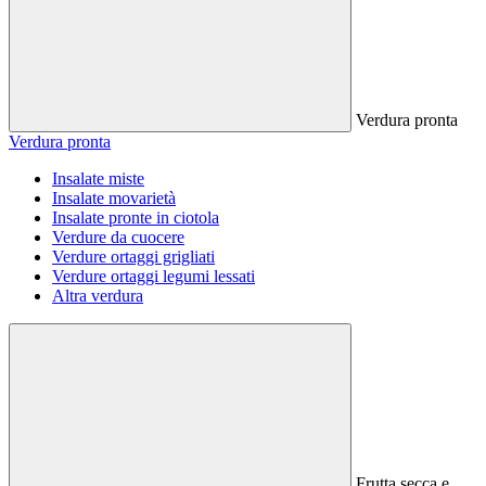
Verdura pronta
Verdura pronta
Insalate miste
Insalate movarietà
Insalate pronte in ciotola
Verdure da cuocere
Verdure ortaggi grigliati
Verdure ortaggi legumi lessati
Altra verdura
Frutta secca e