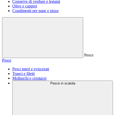
Conserve di verdure e legumi
Olive e capperi
Condimenti per pane e pizza
Pesce
Pesce
Pesci interi e eviscerati
Tranci e filetti
Molluschi e crostacei
Pesce in scatola