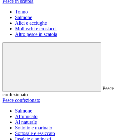
Pesce in scatola
Tonno
Salmone
Alici e acciughe
Molluschi e crostacei
Altro pesce in scatola
Pesce
confezionato
Pesce confezionato
Salmone
Affumicato
Al naturale
Sottolio e marinato
Sottosale e essiccato
Insalate e antipasti