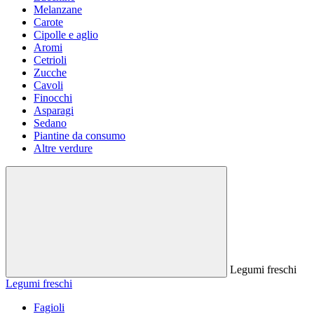
Melanzane
Carote
Cipolle e aglio
Aromi
Cetrioli
Zucche
Cavoli
Finocchi
Asparagi
Sedano
Piantine da consumo
Altre verdure
Legumi freschi
Legumi freschi
Fagioli