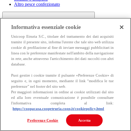
Altro pesce confezionato
Informativa essenziale cookie
Unicoop Etruria S.C., titolare del trattamento dei dati acquisiti
tramite il presente sito, informa l'utente che tale sito web utilizza
cookie di profilazione al fine di inviare messaggi pubblicitari in
linea con le preferenze manifestate nell'ambito della navigazione
Carne
in rete, anche attraverso l'arricchimento dei dati raccolti con altri
Carne
database.
Puoi gestire i cookie tramite il pulsante «Preferenze Cookie» di
seguito e, in ogni momento, mediante il link “modifica le tue
preferenze” nel footer del sito web.
Per maggiori informazioni in ordine ai cookie utilizzati dal sito
ed alla loro eventuale comunicazione è possibile consultare
l'informativa completa al link:
https://coopacasa.coopetruria.coop.it/cookiepolicy.html
Bovino
Ovino
Preferenze Cookie
Accetta
Suino
Equino