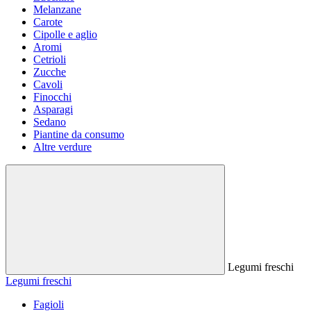
Melanzane
Carote
Cipolle e aglio
Aromi
Cetrioli
Zucche
Cavoli
Finocchi
Asparagi
Sedano
Piantine da consumo
Altre verdure
Legumi freschi
Legumi freschi
Fagioli