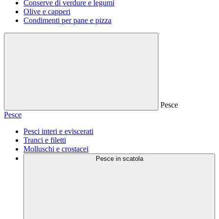
Conserve di verdure e legumi
Olive e capperi
Condimenti per pane e pizza
Pesce
Pesce
Pesci interi e eviscerati
Tranci e filetti
Molluschi e crostacei
Pesce in scatola