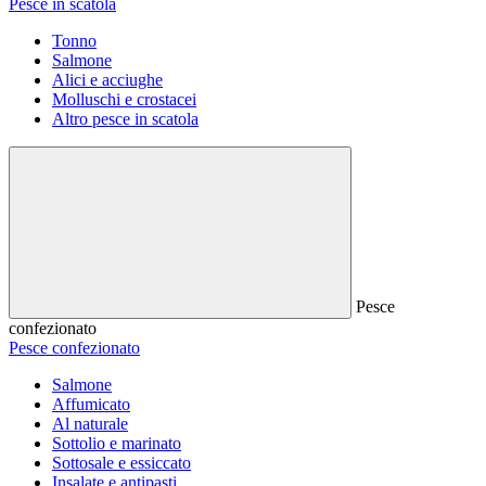
Pesce in scatola
Tonno
Salmone
Alici e acciughe
Molluschi e crostacei
Altro pesce in scatola
Pesce
confezionato
Pesce confezionato
Salmone
Affumicato
Al naturale
Sottolio e marinato
Sottosale e essiccato
Insalate e antipasti