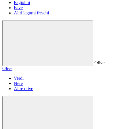
Fagiolini
Fave
Altri legumi freschi
Olive
Olive
Verdi
Nere
Altre olive