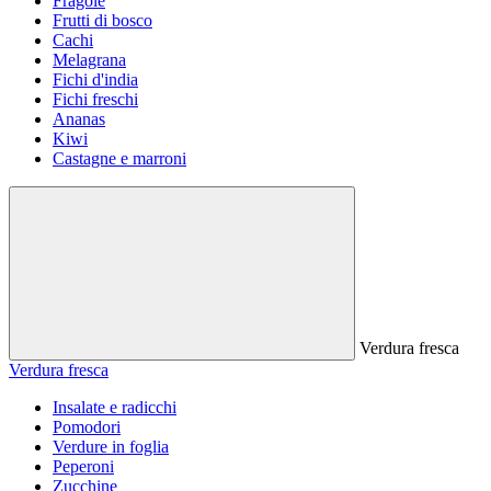
Fragole
Frutti di bosco
Cachi
Melagrana
Fichi d'india
Fichi freschi
Ananas
Kiwi
Castagne e marroni
Verdura fresca
Verdura fresca
Insalate e radicchi
Pomodori
Verdure in foglia
Peperoni
Zucchine