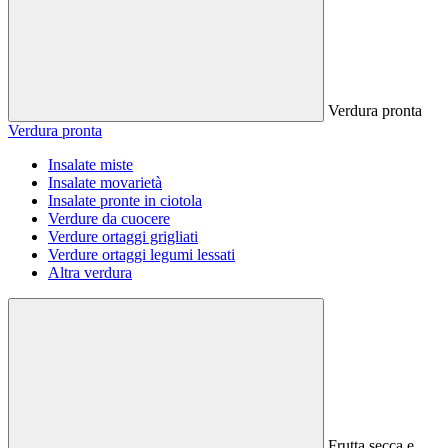
Verdura pronta
Verdura pronta
Insalate miste
Insalate movarietà
Insalate pronte in ciotola
Verdure da cuocere
Verdure ortaggi grigliati
Verdure ortaggi legumi lessati
Altra verdura
Frutta secca e