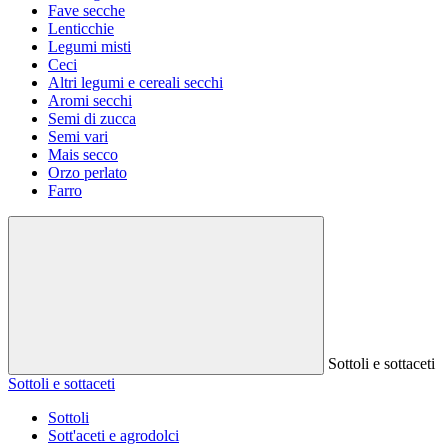
Fave secche
Lenticchie
Legumi misti
Ceci
Altri legumi e cereali secchi
Aromi secchi
Semi di zucca
Semi vari
Mais secco
Orzo perlato
Farro
Sottoli e sottaceti
Sottoli e sottaceti
Sottoli
Sott'aceti e agrodolci