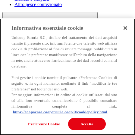
Altro pesce confezionato
Informativa essenziale cookie
Unicoop Etruria S.C., titolare del trattamento dei dati acquisiti
tramite il presente sito, informa l'utente che tale sito web utilizza
cookie di profilazione al fine di inviare messaggi pubblicitari in
linea con le preferenze manifestate nell'ambito della navigazione
Carne
in rete, anche attraverso l'arricchimento dei dati raccolti con altri
Carne
database.
Puoi gestire i cookie tramite il pulsante «Preferenze Cookie» di
seguito e, in ogni momento, mediante il link “modifica le tue
preferenze” nel footer del sito web.
Per maggiori informazioni in ordine ai cookie utilizzati dal sito
ed alla loro eventuale comunicazione è possibile consultare
l'informativa completa al link:
https://coopacasa.coopetruria.coop.it/cookiepolicy.html
Bovino
Ovino
Preferenze Cookie
Accetta
Suino
Equino