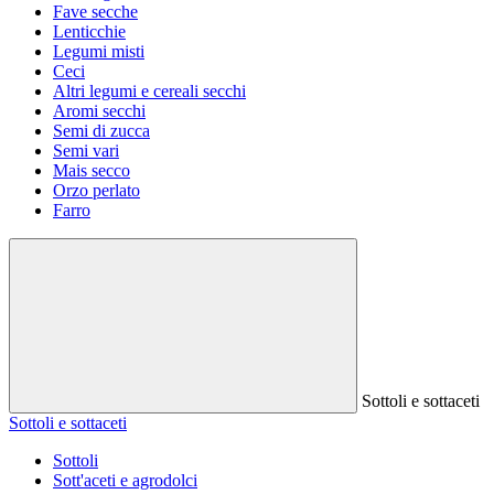
Fave secche
Lenticchie
Legumi misti
Ceci
Altri legumi e cereali secchi
Aromi secchi
Semi di zucca
Semi vari
Mais secco
Orzo perlato
Farro
Sottoli e sottaceti
Sottoli e sottaceti
Sottoli
Sott'aceti e agrodolci