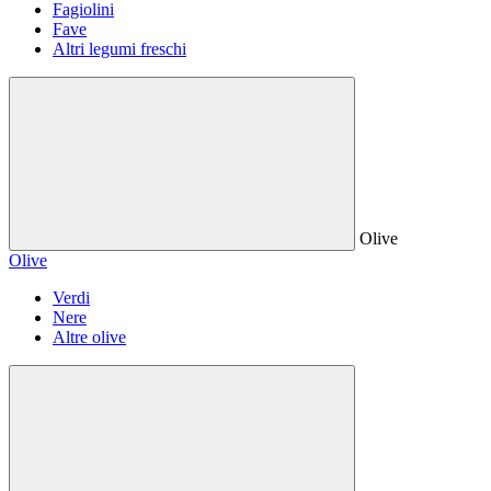
Fagiolini
Fave
Altri legumi freschi
Olive
Olive
Verdi
Nere
Altre olive