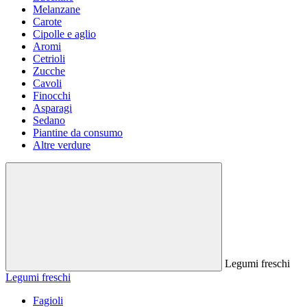
Melanzane
Carote
Cipolle e aglio
Aromi
Cetrioli
Zucche
Cavoli
Finocchi
Asparagi
Sedano
Piantine da consumo
Altre verdure
Legumi freschi
Legumi freschi
Fagioli