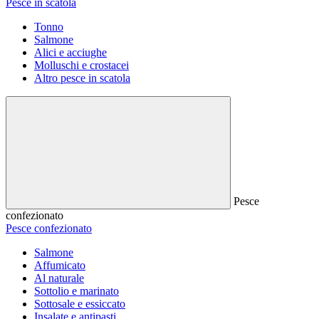
Pesce in scatola
Tonno
Salmone
Alici e acciughe
Molluschi e crostacei
Altro pesce in scatola
Pesce
confezionato
Pesce confezionato
Salmone
Affumicato
Al naturale
Sottolio e marinato
Sottosale e essiccato
Insalate e antipasti