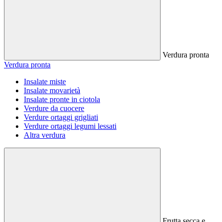
Verdura pronta
Verdura pronta
Insalate miste
Insalate movarietà
Insalate pronte in ciotola
Verdure da cuocere
Verdure ortaggi grigliati
Verdure ortaggi legumi lessati
Altra verdura
Frutta secca e