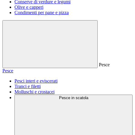
Conserve di verdure e legumi
Olive e capperi
Condimenti per pane e pizza
Pesce
Pesce
Pesci interi e eviscerati
Tranci e filetti
Molluschi e crostacei
Pesce in scatola