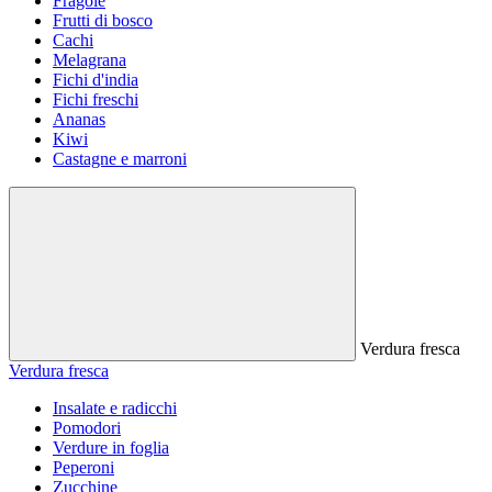
Fragole
Frutti di bosco
Cachi
Melagrana
Fichi d'india
Fichi freschi
Ananas
Kiwi
Castagne e marroni
Verdura fresca
Verdura fresca
Insalate e radicchi
Pomodori
Verdure in foglia
Peperoni
Zucchine