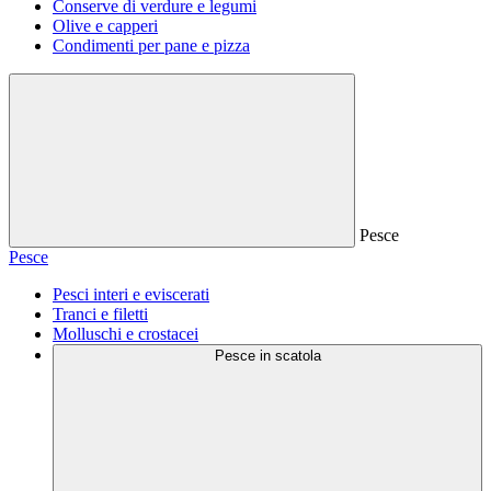
Conserve di verdure e legumi
Olive e capperi
Condimenti per pane e pizza
Pesce
Pesce
Pesci interi e eviscerati
Tranci e filetti
Molluschi e crostacei
Pesce in scatola