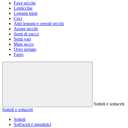
Fave secche
Lenticchie
Legumi misti
Ceci
Altri legumi e cereali secchi
Aromi secchi
Semi di zucca
Semi vari
Mais secco
Orzo perlato
Farro
Sottoli e sottaceti
Sottoli e sottaceti
Sottoli
Sott'aceti e agrodolci