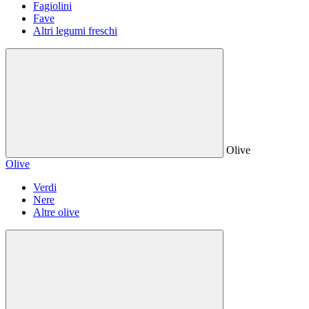
Fagiolini
Fave
Altri legumi freschi
Olive
Olive
Verdi
Nere
Altre olive