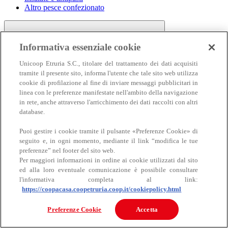
Altro pesce confezionato
Informativa essenziale cookie
Unicoop Etruria S.C., titolare del trattamento dei dati acquisiti
tramite il presente sito, informa l'utente che tale sito web utilizza
cookie di profilazione al fine di inviare messaggi pubblicitari in
linea con le preferenze manifestate nell'ambito della navigazione
Carne
in rete, anche attraverso l'arricchimento dei dati raccolti con altri
Carne
database.
Puoi gestire i cookie tramite il pulsante «Preferenze Cookie» di
seguito e, in ogni momento, mediante il link “modifica le tue
preferenze” nel footer del sito web.
Per maggiori informazioni in ordine ai cookie utilizzati dal sito
ed alla loro eventuale comunicazione è possibile consultare
l'informativa completa al link:
https://coopacasa.coopetruria.coop.it/cookiepolicy.html
Bovino
Ovino
Preferenze Cookie
Accetta
Suino
Equino