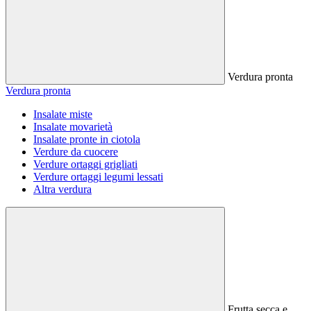
Verdura pronta
Verdura pronta
Insalate miste
Insalate movarietà
Insalate pronte in ciotola
Verdure da cuocere
Verdure ortaggi grigliati
Verdure ortaggi legumi lessati
Altra verdura
Frutta secca e