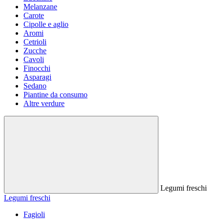
Melanzane
Carote
Cipolle e aglio
Aromi
Cetrioli
Zucche
Cavoli
Finocchi
Asparagi
Sedano
Piantine da consumo
Altre verdure
Legumi freschi
Legumi freschi
Fagioli