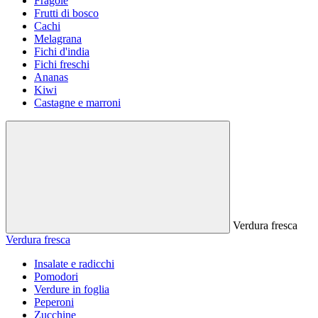
Fragole
Frutti di bosco
Cachi
Melagrana
Fichi d'india
Fichi freschi
Ananas
Kiwi
Castagne e marroni
Verdura fresca
Verdura fresca
Insalate e radicchi
Pomodori
Verdure in foglia
Peperoni
Zucchine