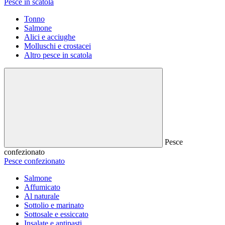
Pesce in scatola
Tonno
Salmone
Alici e acciughe
Molluschi e crostacei
Altro pesce in scatola
Pesce
confezionato
Pesce confezionato
Salmone
Affumicato
Al naturale
Sottolio e marinato
Sottosale e essiccato
Insalate e antipasti