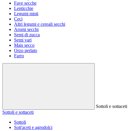
Fave secche
Lenticchie
Legumi misti
Ceci
Altri legumi e cereali secchi
Aromi secchi
Semi di zucca
Semi vari
Mais secco
Orzo perlato
Farro
Sottoli e sottaceti
Sottoli e sottaceti
Sottoli
Sott'aceti e agrodolci