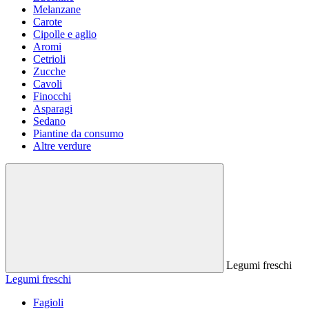
Melanzane
Carote
Cipolle e aglio
Aromi
Cetrioli
Zucche
Cavoli
Finocchi
Asparagi
Sedano
Piantine da consumo
Altre verdure
Legumi freschi
Legumi freschi
Fagioli