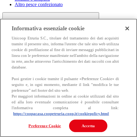
Altro pesce confezionato
Informativa essenziale cookie
Unicoop Etruria S.C., titolare del trattamento dei dati acquisiti
tramite il presente sito, informa l'utente che tale sito web utilizza
cookie di profilazione al fine di inviare messaggi pubblicitari in
linea con le preferenze manifestate nell'ambito della navigazione
Carne
in rete, anche attraverso l'arricchimento dei dati raccolti con altri
Carne
database.
Puoi gestire i cookie tramite il pulsante «Preferenze Cookie» di
seguito e, in ogni momento, mediante il link “modifica le tue
preferenze” nel footer del sito web.
Per maggiori informazioni in ordine ai cookie utilizzati dal sito
ed alla loro eventuale comunicazione è possibile consultare
l'informativa completa al link:
https://coopacasa.coopetruria.coop.it/cookiepolicy.html
Bovino
Ovino
Preferenze Cookie
Accetta
Suino
Equino