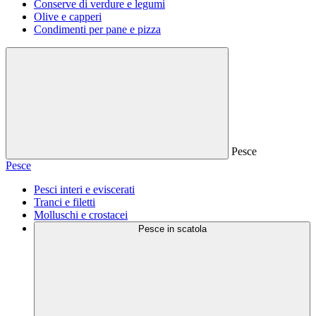
Conserve di verdure e legumi
Olive e capperi
Condimenti per pane e pizza
Pesce
Pesce
Pesci interi e eviscerati
Tranci e filetti
Molluschi e crostacei
Pesce in scatola