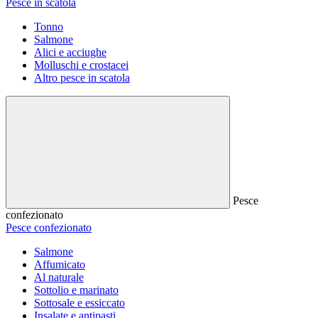
Pesce in scatola
Tonno
Salmone
Alici e acciughe
Molluschi e crostacei
Altro pesce in scatola
Pesce
confezionato
Pesce confezionato
Salmone
Affumicato
Al naturale
Sottolio e marinato
Sottosale e essiccato
Insalate e antipasti