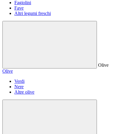
Fagiolini
Fave
Altri legumi freschi
Olive
Olive
Verdi
Nere
Altre olive