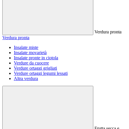
Verdura pronta
Verdura pronta
Insalate miste
Insalate movarietà
Insalate pronte in ciotola
Verdure da cuocere
Verdure ortaggi grigliati
Verdure ortaggi legumi lessati
Altra verdura
Frutta secca e