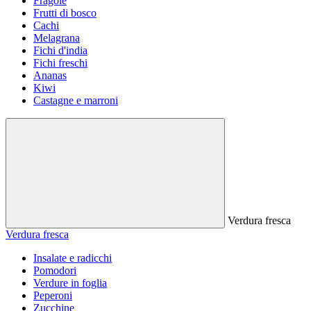
Fragole
Frutti di bosco
Cachi
Melagrana
Fichi d'india
Fichi freschi
Ananas
Kiwi
Castagne e marroni
Verdura fresca
Verdura fresca
Insalate e radicchi
Pomodori
Verdure in foglia
Peperoni
Zucchine