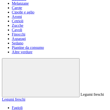
Melanzane
Carote
Cipolle e aglio
Aromi
Cetrioli
Zucche
Cavoli
Finocchi
Asparagi
Sedano
Piantine da consumo
Altre verdure
Legumi freschi
Legumi freschi
Fagioli