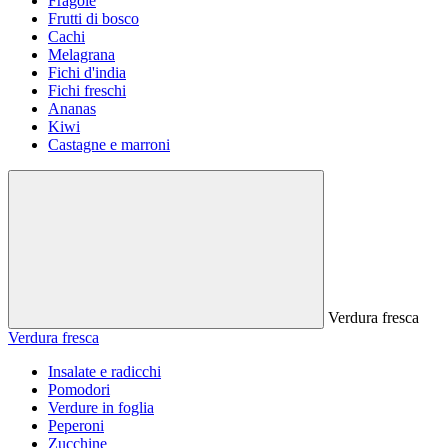
Fragole
Frutti di bosco
Cachi
Melagrana
Fichi d'india
Fichi freschi
Ananas
Kiwi
Castagne e marroni
Verdura fresca
Verdura fresca
Insalate e radicchi
Pomodori
Verdure in foglia
Peperoni
Zucchine