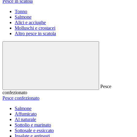
Pesce in scatola
Tonno
Salmone
Alici e acciughe
Molluschi e crostacei
Altro pesce in scatola
Pesce
confezionato
Pesce confezionato
Salmone
Affumicato
Al naturale
Sottolio e marinato
Sottosale e essiccato
Insalate e antipasti