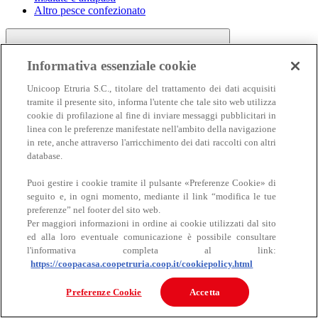
Altro pesce confezionato
Informativa essenziale cookie
Unicoop Etruria S.C., titolare del trattamento dei dati acquisiti
tramite il presente sito, informa l'utente che tale sito web utilizza
cookie di profilazione al fine di inviare messaggi pubblicitari in
linea con le preferenze manifestate nell'ambito della navigazione
Carne
in rete, anche attraverso l'arricchimento dei dati raccolti con altri
Carne
database.
Puoi gestire i cookie tramite il pulsante «Preferenze Cookie» di
seguito e, in ogni momento, mediante il link “modifica le tue
preferenze” nel footer del sito web.
Per maggiori informazioni in ordine ai cookie utilizzati dal sito
ed alla loro eventuale comunicazione è possibile consultare
l'informativa completa al link:
https://coopacasa.coopetruria.coop.it/cookiepolicy.html
Bovino
Ovino
Preferenze Cookie
Accetta
Suino
Equino