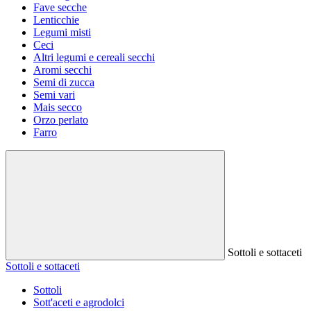
Fave secche
Lenticchie
Legumi misti
Ceci
Altri legumi e cereali secchi
Aromi secchi
Semi di zucca
Semi vari
Mais secco
Orzo perlato
Farro
Sottoli e sottaceti
Sottoli e sottaceti
Sottoli
Sott'aceti e agrodolci