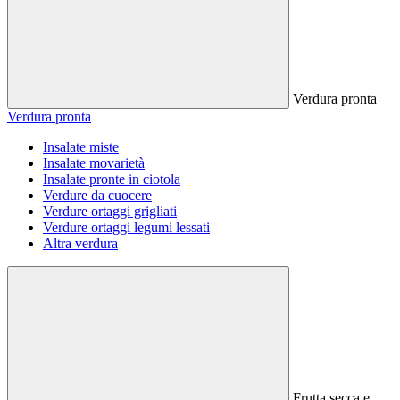
Verdura pronta
Verdura pronta
Insalate miste
Insalate movarietà
Insalate pronte in ciotola
Verdure da cuocere
Verdure ortaggi grigliati
Verdure ortaggi legumi lessati
Altra verdura
Frutta secca e