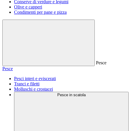
Conserve di verdure e legumi
Olive e capperi
Condimenti per pane e pizza
Pesce
Pesce
Pesci interi e eviscerati
Tranci e filetti
Molluschi e crostacei
Pesce in scatola