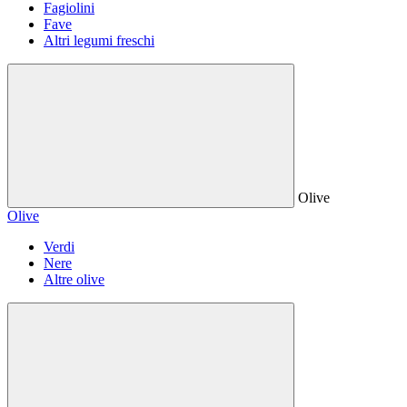
Fagiolini
Fave
Altri legumi freschi
Olive
Olive
Verdi
Nere
Altre olive