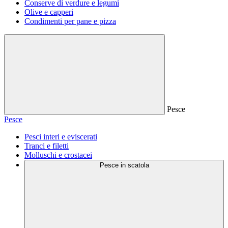
Conserve di verdure e legumi
Olive e capperi
Condimenti per pane e pizza
Pesce
Pesce
Pesci interi e eviscerati
Tranci e filetti
Molluschi e crostacei
Pesce in scatola