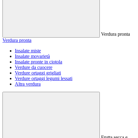
Verdura pronta
Verdura pronta
Insalate miste
Insalate movarietà
Insalate pronte in ciotola
Verdure da cuocere
Verdure ortaggi grigliati
Verdure ortaggi legumi lessati
Altra verdura
Frutta secca e