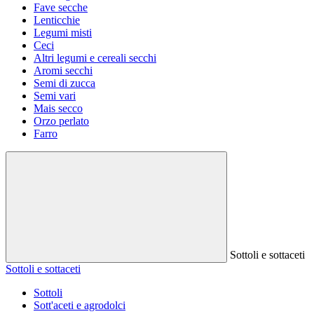
Fave secche
Lenticchie
Legumi misti
Ceci
Altri legumi e cereali secchi
Aromi secchi
Semi di zucca
Semi vari
Mais secco
Orzo perlato
Farro
Sottoli e sottaceti
Sottoli e sottaceti
Sottoli
Sott'aceti e agrodolci