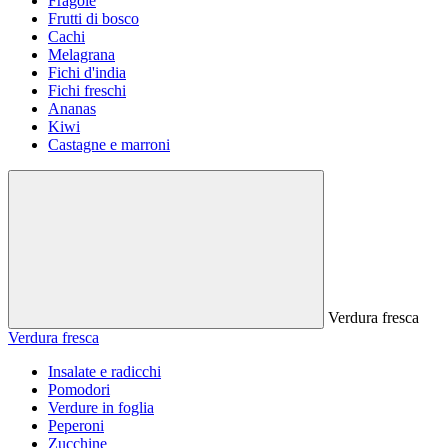
Fragole
Frutti di bosco
Cachi
Melagrana
Fichi d'india
Fichi freschi
Ananas
Kiwi
Castagne e marroni
Verdura fresca
Verdura fresca
Insalate e radicchi
Pomodori
Verdure in foglia
Peperoni
Zucchine