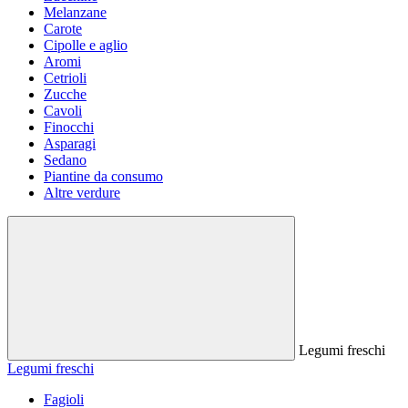
Melanzane
Carote
Cipolle e aglio
Aromi
Cetrioli
Zucche
Cavoli
Finocchi
Asparagi
Sedano
Piantine da consumo
Altre verdure
Legumi freschi
Legumi freschi
Fagioli