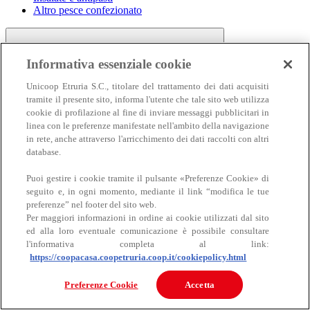
Altro pesce confezionato
Informativa essenziale cookie
Unicoop Etruria S.C., titolare del trattamento dei dati acquisiti
tramite il presente sito, informa l'utente che tale sito web utilizza
cookie di profilazione al fine di inviare messaggi pubblicitari in
linea con le preferenze manifestate nell'ambito della navigazione
Carne
in rete, anche attraverso l'arricchimento dei dati raccolti con altri
Carne
database.
Puoi gestire i cookie tramite il pulsante «Preferenze Cookie» di
seguito e, in ogni momento, mediante il link “modifica le tue
preferenze” nel footer del sito web.
Per maggiori informazioni in ordine ai cookie utilizzati dal sito
ed alla loro eventuale comunicazione è possibile consultare
l'informativa completa al link:
https://coopacasa.coopetruria.coop.it/cookiepolicy.html
Bovino
Ovino
Preferenze Cookie
Accetta
Suino
Equino