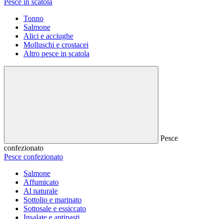
Pesce in scatola
Tonno
Salmone
Alici e acciughe
Molluschi e crostacei
Altro pesce in scatola
Pesce
confezionato
Pesce confezionato
Salmone
Affumicato
Al naturale
Sottolio e marinato
Sottosale e essiccato
Insalate e antipasti