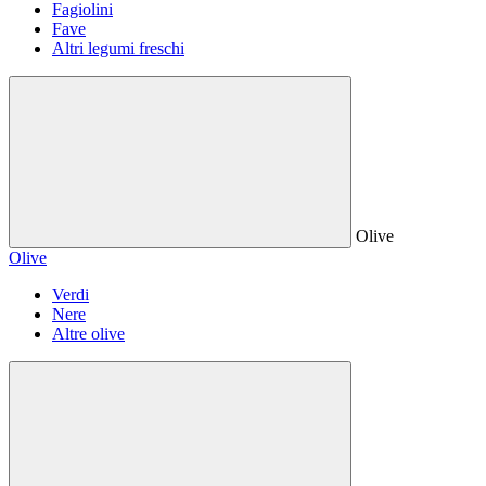
Fagiolini
Fave
Altri legumi freschi
Olive
Olive
Verdi
Nere
Altre olive