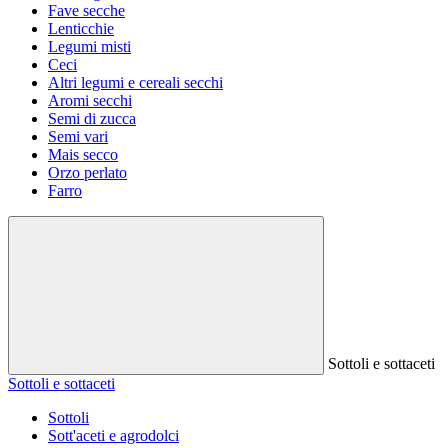
Fave secche
Lenticchie
Legumi misti
Ceci
Altri legumi e cereali secchi
Aromi secchi
Semi di zucca
Semi vari
Mais secco
Orzo perlato
Farro
Sottoli e sottaceti
Sottoli e sottaceti
Sottoli
Sott'aceti e agrodolci