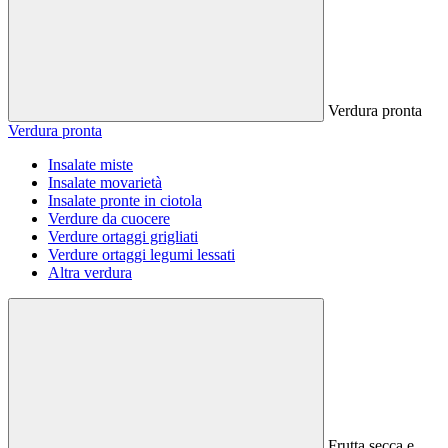
Verdura pronta
Verdura pronta
Insalate miste
Insalate movarietà
Insalate pronte in ciotola
Verdure da cuocere
Verdure ortaggi grigliati
Verdure ortaggi legumi lessati
Altra verdura
Frutta secca e