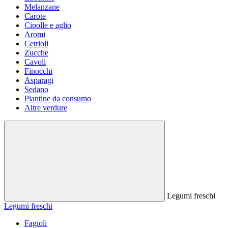
Melanzane
Carote
Cipolle e aglio
Aromi
Cetrioli
Zucche
Cavoli
Finocchi
Asparagi
Sedano
Piantine da consumo
Altre verdure
Legumi freschi
Legumi freschi
Fagioli