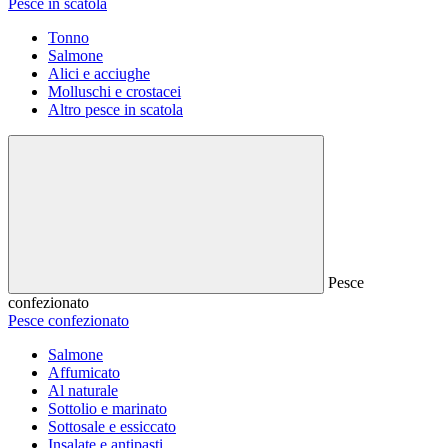
Pesce in scatola
Tonno
Salmone
Alici e acciughe
Molluschi e crostacei
Altro pesce in scatola
Pesce
confezionato
Pesce confezionato
Salmone
Affumicato
Al naturale
Sottolio e marinato
Sottosale e essiccato
Insalate e antipasti