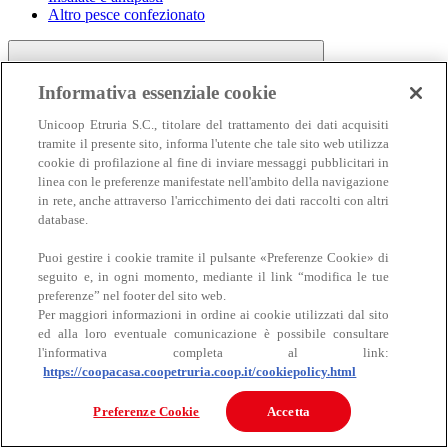
Altro pesce confezionato
Informativa essenziale cookie
Unicoop Etruria S.C., titolare del trattamento dei dati acquisiti
tramite il presente sito, informa l'utente che tale sito web utilizza
cookie di profilazione al fine di inviare messaggi pubblicitari in
linea con le preferenze manifestate nell'ambito della navigazione
Carne
in rete, anche attraverso l'arricchimento dei dati raccolti con altri
Carne
database.
Puoi gestire i cookie tramite il pulsante «Preferenze Cookie» di
seguito e, in ogni momento, mediante il link “modifica le tue
preferenze” nel footer del sito web.
Per maggiori informazioni in ordine ai cookie utilizzati dal sito
ed alla loro eventuale comunicazione è possibile consultare
l'informativa completa al link:
https://coopacasa.coopetruria.coop.it/cookiepolicy.html
Bovino
Ovino
Preferenze Cookie
Accetta
Suino
Equino