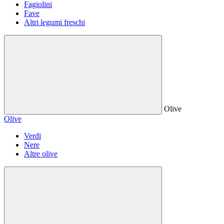
Fagiolini
Fave
Altri legumi freschi
Olive
Olive
Verdi
Nere
Altre olive