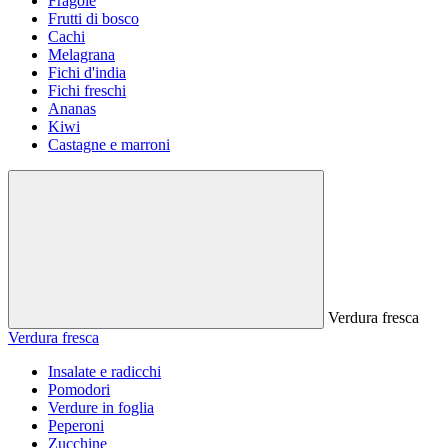
Fragole
Frutti di bosco
Cachi
Melagrana
Fichi d'india
Fichi freschi
Ananas
Kiwi
Castagne e marroni
Verdura fresca
Verdura fresca
Insalate e radicchi
Pomodori
Verdure in foglia
Peperoni
Zucchine