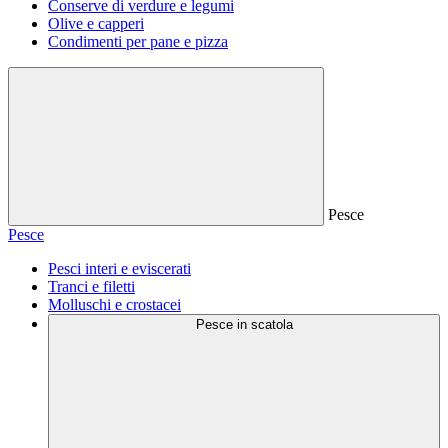
Conserve di verdure e legumi
Olive e capperi
Condimenti per pane e pizza
Pesce
Pesce
Pesci interi e eviscerati
Tranci e filetti
Molluschi e crostacei
Pesce in scatola