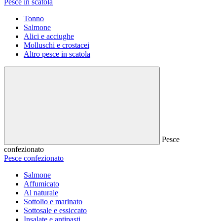
Pesce in scatola
Tonno
Salmone
Alici e acciughe
Molluschi e crostacei
Altro pesce in scatola
Pesce
confezionato
Pesce confezionato
Salmone
Affumicato
Al naturale
Sottolio e marinato
Sottosale e essiccato
Insalate e antipasti