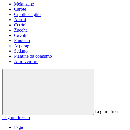
Melanzane
Carote
Cipolle e aglio
Aromi
Cetrioli
Zucche
Cavoli
Finocchi
Asparagi
Sedano
Piantine da consumo
Altre verdure
Legumi freschi
Legumi freschi
Fagioli