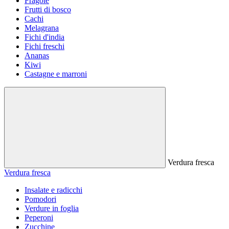
Fragole
Frutti di bosco
Cachi
Melagrana
Fichi d'india
Fichi freschi
Ananas
Kiwi
Castagne e marroni
Verdura fresca
Verdura fresca
Insalate e radicchi
Pomodori
Verdure in foglia
Peperoni
Zucchine