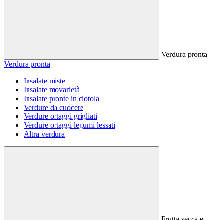
Verdura pronta
Verdura pronta
Insalate miste
Insalate movarietà
Insalate pronte in ciotola
Verdure da cuocere
Verdure ortaggi grigliati
Verdure ortaggi legumi lessati
Altra verdura
Frutta secca e