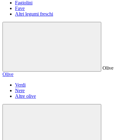
Fagiolini
Fave
Altri legumi freschi
Olive
Olive
Verdi
Nere
Altre olive