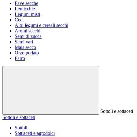
Fave secche
Lenticchie
Legumi misti
Ceci
Altri legumi e cereali secchi
Aromi secchi
Semi di zucca
Semi vari
Mais secco
Orzo perlato
Farro
Sottoli e sottaceti
Sottoli e sottaceti
Sottoli
Sott'aceti e agrodolci