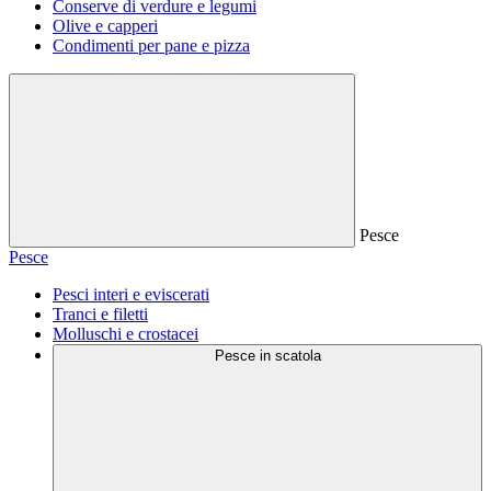
Conserve di verdure e legumi
Olive e capperi
Condimenti per pane e pizza
Pesce
Pesce
Pesci interi e eviscerati
Tranci e filetti
Molluschi e crostacei
Pesce in scatola