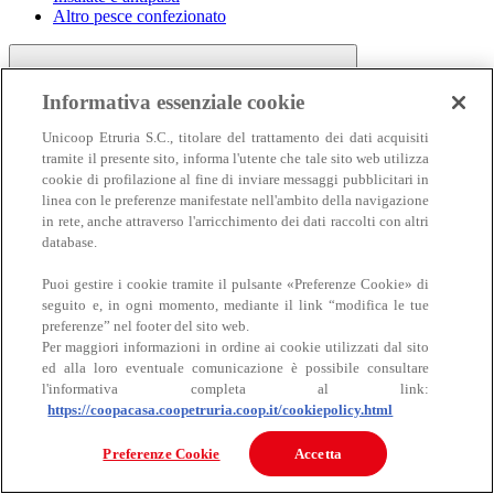
Altro pesce confezionato
Informativa essenziale cookie
Unicoop Etruria S.C., titolare del trattamento dei dati acquisiti
tramite il presente sito, informa l'utente che tale sito web utilizza
cookie di profilazione al fine di inviare messaggi pubblicitari in
linea con le preferenze manifestate nell'ambito della navigazione
Carne
in rete, anche attraverso l'arricchimento dei dati raccolti con altri
Carne
database.
Puoi gestire i cookie tramite il pulsante «Preferenze Cookie» di
seguito e, in ogni momento, mediante il link “modifica le tue
preferenze” nel footer del sito web.
Per maggiori informazioni in ordine ai cookie utilizzati dal sito
ed alla loro eventuale comunicazione è possibile consultare
l'informativa completa al link:
https://coopacasa.coopetruria.coop.it/cookiepolicy.html
Bovino
Ovino
Preferenze Cookie
Accetta
Suino
Equino