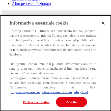
Altro pesce confezionato
Informativa essenziale cookie
Unicoop Etruria S.C., titolare del trattamento dei dati acquisiti
tramite il presente sito, informa l'utente che tale sito web utilizza
cookie di profilazione al fine di inviare messaggi pubblicitari in
linea con le preferenze manifestate nell'ambito della navigazione
Carne
in rete, anche attraverso l'arricchimento dei dati raccolti con altri
Carne
database.
Puoi gestire i cookie tramite il pulsante «Preferenze Cookie» di
seguito e, in ogni momento, mediante il link “modifica le tue
preferenze” nel footer del sito web.
Per maggiori informazioni in ordine ai cookie utilizzati dal sito
ed alla loro eventuale comunicazione è possibile consultare
l'informativa completa al link:
https://coopacasa.coopetruria.coop.it/cookiepolicy.html
Bovino
Ovino
Preferenze Cookie
Accetta
Suino
Equino