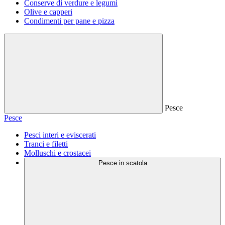
Conserve di verdure e legumi
Olive e capperi
Condimenti per pane e pizza
Pesce
Pesce
Pesci interi e eviscerati
Tranci e filetti
Molluschi e crostacei
Pesce in scatola