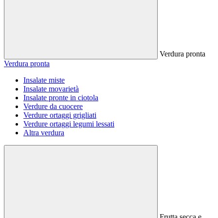
Verdura pronta
Verdura pronta
Insalate miste
Insalate movarietà
Insalate pronte in ciotola
Verdure da cuocere
Verdure ortaggi grigliati
Verdure ortaggi legumi lessati
Altra verdura
Frutta secca e