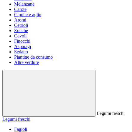
Melanzane
Carote
Cipolle e aglio
Aromi
Cetrioli
Zucche
Cavoli
Finocchi
Asparagi
Sedano
Piantine da consumo
Altre verdure
Legumi freschi
Legumi freschi
Fagioli