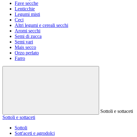
Fave secche
Lenticchie
Legumi misti
Ceci
Altri legumi e cereali secchi
Aromi secchi
Semi di zucca
Semi vari
Mais secco
Orzo perlato
Farro
Sottoli e sottaceti
Sottoli e sottaceti
Sottoli
Sott'aceti e agrodolci