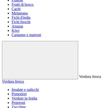
Fragole
Frutti di bosco
Cachi
Melagrana
Fichi d'india
Fichi freschi
Ananas
Kiwi
Castagne e marroni
Verdura fresca
Verdura fresca
Insalate e radicchi
Pomodori
Verdure in foglia
Peperoni
Zucchine