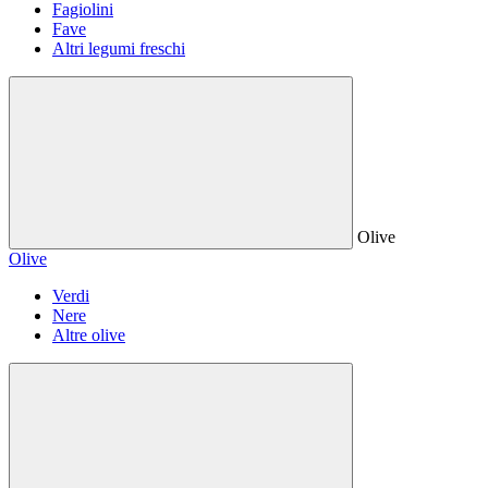
Fagiolini
Fave
Altri legumi freschi
Olive
Olive
Verdi
Nere
Altre olive