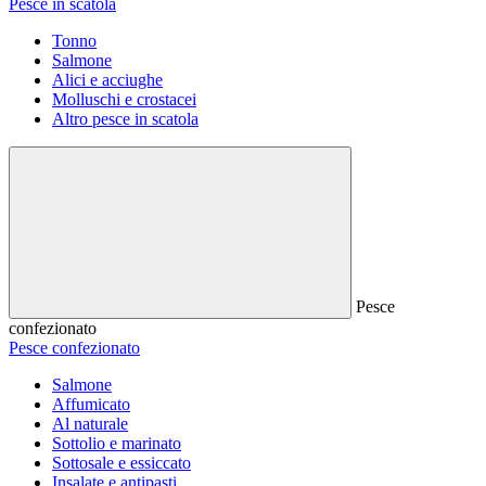
Pesce in scatola
Tonno
Salmone
Alici e acciughe
Molluschi e crostacei
Altro pesce in scatola
Pesce
confezionato
Pesce confezionato
Salmone
Affumicato
Al naturale
Sottolio e marinato
Sottosale e essiccato
Insalate e antipasti