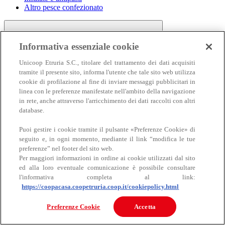
Altro pesce confezionato
Informativa essenziale cookie
Unicoop Etruria S.C., titolare del trattamento dei dati acquisiti
tramite il presente sito, informa l'utente che tale sito web utilizza
cookie di profilazione al fine di inviare messaggi pubblicitari in
linea con le preferenze manifestate nell'ambito della navigazione
Carne
in rete, anche attraverso l'arricchimento dei dati raccolti con altri
Carne
database.
Puoi gestire i cookie tramite il pulsante «Preferenze Cookie» di
seguito e, in ogni momento, mediante il link “modifica le tue
preferenze” nel footer del sito web.
Per maggiori informazioni in ordine ai cookie utilizzati dal sito
ed alla loro eventuale comunicazione è possibile consultare
l'informativa completa al link:
https://coopacasa.coopetruria.coop.it/cookiepolicy.html
Bovino
Ovino
Preferenze Cookie
Accetta
Suino
Equino