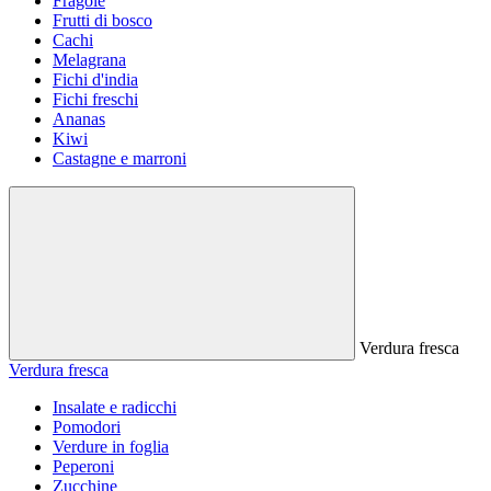
Fragole
Frutti di bosco
Cachi
Melagrana
Fichi d'india
Fichi freschi
Ananas
Kiwi
Castagne e marroni
Verdura fresca
Verdura fresca
Insalate e radicchi
Pomodori
Verdure in foglia
Peperoni
Zucchine