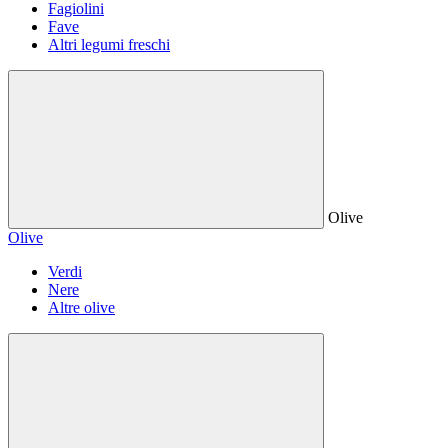
Fagiolini
Fave
Altri legumi freschi
Olive
Olive
Verdi
Nere
Altre olive