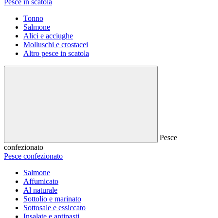
Pesce in scatola
Tonno
Salmone
Alici e acciughe
Molluschi e crostacei
Altro pesce in scatola
Pesce
confezionato
Pesce confezionato
Salmone
Affumicato
Al naturale
Sottolio e marinato
Sottosale e essiccato
Insalate e antipasti