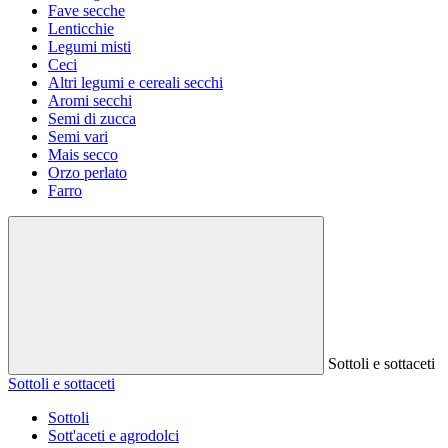
Fave secche
Lenticchie
Legumi misti
Ceci
Altri legumi e cereali secchi
Aromi secchi
Semi di zucca
Semi vari
Mais secco
Orzo perlato
Farro
Sottoli e sottaceti
Sottoli e sottaceti
Sottoli
Sott'aceti e agrodolci