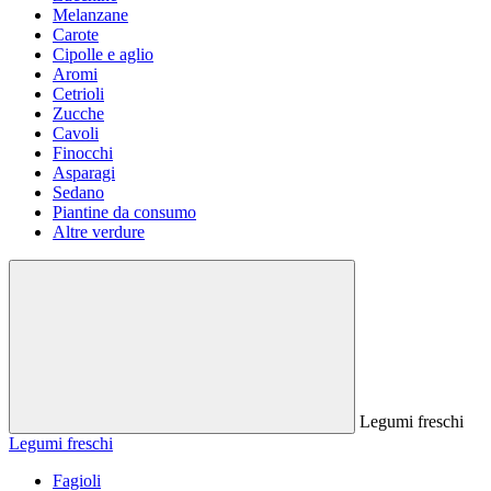
Melanzane
Carote
Cipolle e aglio
Aromi
Cetrioli
Zucche
Cavoli
Finocchi
Asparagi
Sedano
Piantine da consumo
Altre verdure
Legumi freschi
Legumi freschi
Fagioli