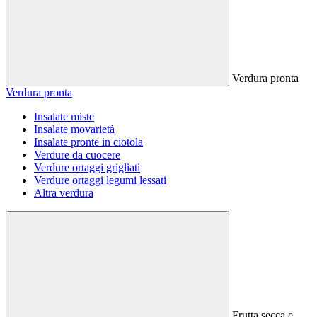
Verdura pronta
Verdura pronta
Insalate miste
Insalate movarietà
Insalate pronte in ciotola
Verdure da cuocere
Verdure ortaggi grigliati
Verdure ortaggi legumi lessati
Altra verdura
Frutta secca e