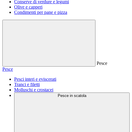
Conserve di verdure e legumi
Olive e capperi
Condimenti per pane e pizza
Pesce
Pesce
Pesci interi e eviscerati
Tranci e filetti
Molluschi e crostacei
Pesce in scatola