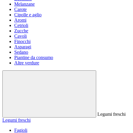
Melanzane
Carote
Cipolle e aglio
Aromi
Cetrioli
Zucche
Cavoli
Finocchi
Asparagi
Sedano
Piantine da consumo
Altre verdure
Legumi freschi
Legumi freschi
Fagioli