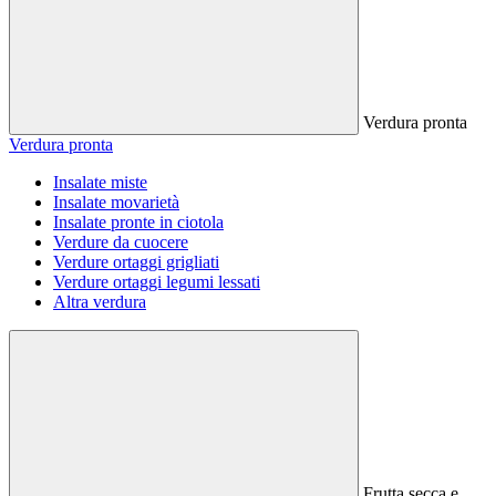
Verdura pronta
Verdura pronta
Insalate miste
Insalate movarietà
Insalate pronte in ciotola
Verdure da cuocere
Verdure ortaggi grigliati
Verdure ortaggi legumi lessati
Altra verdura
Frutta secca e