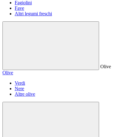
Fagiolini
Fave
Altri legumi freschi
Olive
Olive
Verdi
Nere
Altre olive