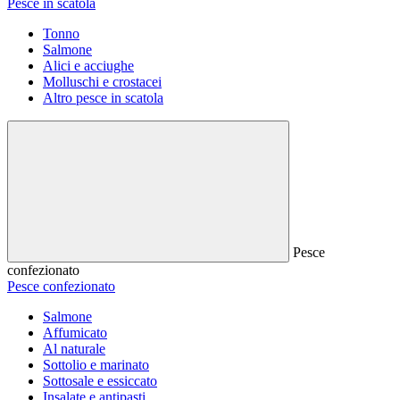
Pesce in scatola
Tonno
Salmone
Alici e acciughe
Molluschi e crostacei
Altro pesce in scatola
Pesce
confezionato
Pesce confezionato
Salmone
Affumicato
Al naturale
Sottolio e marinato
Sottosale e essiccato
Insalate e antipasti