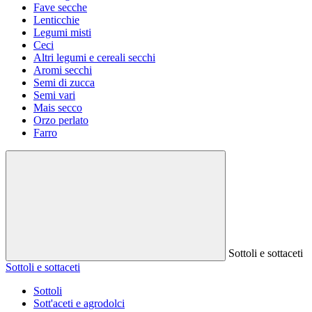
Fave secche
Lenticchie
Legumi misti
Ceci
Altri legumi e cereali secchi
Aromi secchi
Semi di zucca
Semi vari
Mais secco
Orzo perlato
Farro
Sottoli e sottaceti
Sottoli e sottaceti
Sottoli
Sott'aceti e agrodolci