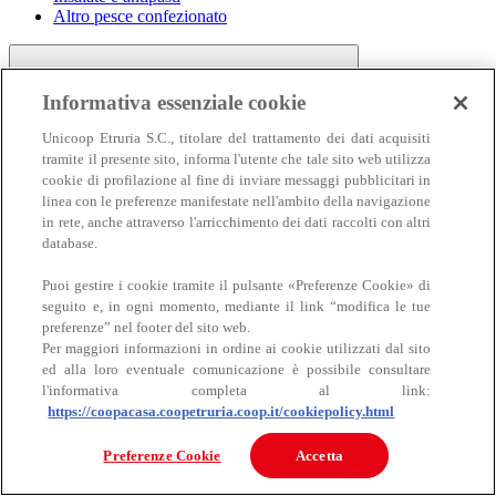
Altro pesce confezionato
Informativa essenziale cookie
Unicoop Etruria S.C., titolare del trattamento dei dati acquisiti
tramite il presente sito, informa l'utente che tale sito web utilizza
cookie di profilazione al fine di inviare messaggi pubblicitari in
linea con le preferenze manifestate nell'ambito della navigazione
Carne
in rete, anche attraverso l'arricchimento dei dati raccolti con altri
Carne
database.
Puoi gestire i cookie tramite il pulsante «Preferenze Cookie» di
seguito e, in ogni momento, mediante il link “modifica le tue
preferenze” nel footer del sito web.
Per maggiori informazioni in ordine ai cookie utilizzati dal sito
ed alla loro eventuale comunicazione è possibile consultare
l'informativa completa al link:
https://coopacasa.coopetruria.coop.it/cookiepolicy.html
Bovino
Ovino
Preferenze Cookie
Accetta
Suino
Equino