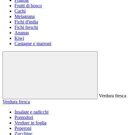
Fragole
Frutti di bosco
Cachi
Melagrana
Fichi d'india
Fichi freschi
Ananas
Kiwi
Castagne e marroni
Verdura fresca
Verdura fresca
Insalate e radicchi
Pomodori
Verdure in foglia
Peperoni
Zucchine