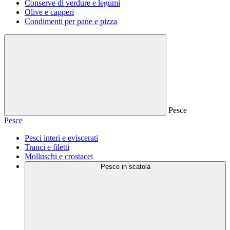
Conserve di verdure e legumi
Olive e capperi
Condimenti per pane e pizza
Pesce
Pesce
Pesci interi e eviscerati
Tranci e filetti
Molluschi e crostacei
Pesce in scatola