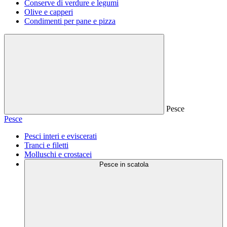
Conserve di verdure e legumi
Olive e capperi
Condimenti per pane e pizza
Pesce
Pesce
Pesci interi e eviscerati
Tranci e filetti
Molluschi e crostacei
Pesce in scatola