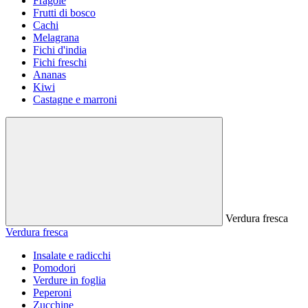
Fragole
Frutti di bosco
Cachi
Melagrana
Fichi d'india
Fichi freschi
Ananas
Kiwi
Castagne e marroni
Verdura fresca
Verdura fresca
Insalate e radicchi
Pomodori
Verdure in foglia
Peperoni
Zucchine