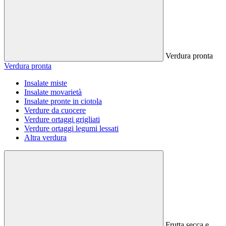
Verdura pronta
Verdura pronta
Insalate miste
Insalate movarietà
Insalate pronte in ciotola
Verdure da cuocere
Verdure ortaggi grigliati
Verdure ortaggi legumi lessati
Altra verdura
Frutta secca e