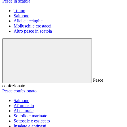
Pesce in scatola
Tonno
Salmone
Alici e acciughe
Molluschi e crostacei
Altro pesce in scatola
Pesce
confezionato
Pesce confezionato
Salmone
Affumicato
Al naturale
Sottolio e marinato
Sottosale e essiccato
Insalate e antipasti