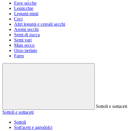
Fave secche
Lenticchie
Legumi misti
Ceci
Altri legumi e cereali secchi
Aromi secchi
Semi di zucca
Semi vari
Mais secco
Orzo perlato
Farro
Sottoli e sottaceti
Sottoli e sottaceti
Sottoli
Sott'aceti e agrodolci