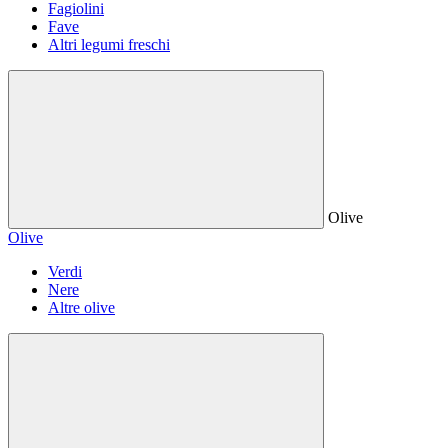
Fagiolini
Fave
Altri legumi freschi
Olive
Olive
Verdi
Nere
Altre olive