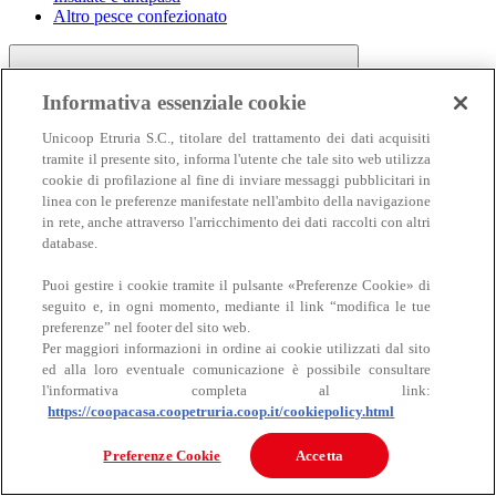
Altro pesce confezionato
Informativa essenziale cookie
Unicoop Etruria S.C., titolare del trattamento dei dati acquisiti
tramite il presente sito, informa l'utente che tale sito web utilizza
cookie di profilazione al fine di inviare messaggi pubblicitari in
linea con le preferenze manifestate nell'ambito della navigazione
Carne
in rete, anche attraverso l'arricchimento dei dati raccolti con altri
Carne
database.
Puoi gestire i cookie tramite il pulsante «Preferenze Cookie» di
seguito e, in ogni momento, mediante il link “modifica le tue
preferenze” nel footer del sito web.
Per maggiori informazioni in ordine ai cookie utilizzati dal sito
ed alla loro eventuale comunicazione è possibile consultare
l'informativa completa al link:
https://coopacasa.coopetruria.coop.it/cookiepolicy.html
Bovino
Ovino
Preferenze Cookie
Accetta
Suino
Equino