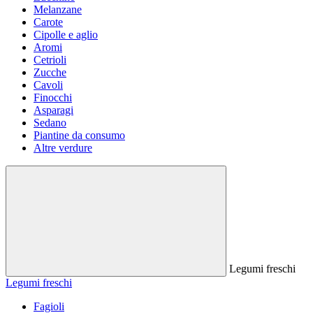
Melanzane
Carote
Cipolle e aglio
Aromi
Cetrioli
Zucche
Cavoli
Finocchi
Asparagi
Sedano
Piantine da consumo
Altre verdure
Legumi freschi
Legumi freschi
Fagioli