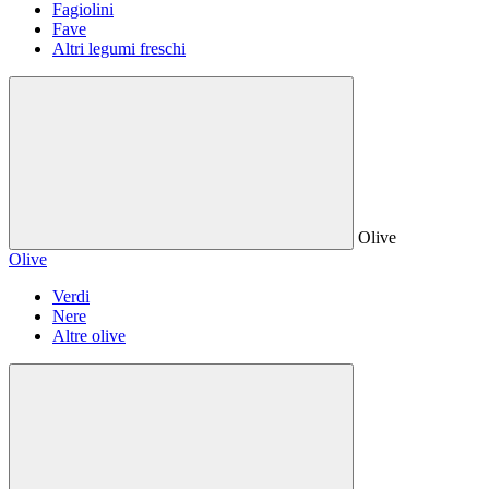
Fagiolini
Fave
Altri legumi freschi
Olive
Olive
Verdi
Nere
Altre olive