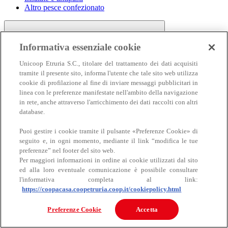
Altro pesce confezionato
Informativa essenziale cookie
Unicoop Etruria S.C., titolare del trattamento dei dati acquisiti
tramite il presente sito, informa l'utente che tale sito web utilizza
cookie di profilazione al fine di inviare messaggi pubblicitari in
linea con le preferenze manifestate nell'ambito della navigazione
Carne
in rete, anche attraverso l'arricchimento dei dati raccolti con altri
Carne
database.
Puoi gestire i cookie tramite il pulsante «Preferenze Cookie» di
seguito e, in ogni momento, mediante il link “modifica le tue
preferenze” nel footer del sito web.
Per maggiori informazioni in ordine ai cookie utilizzati dal sito
ed alla loro eventuale comunicazione è possibile consultare
l'informativa completa al link:
https://coopacasa.coopetruria.coop.it/cookiepolicy.html
Bovino
Ovino
Preferenze Cookie
Accetta
Suino
Equino