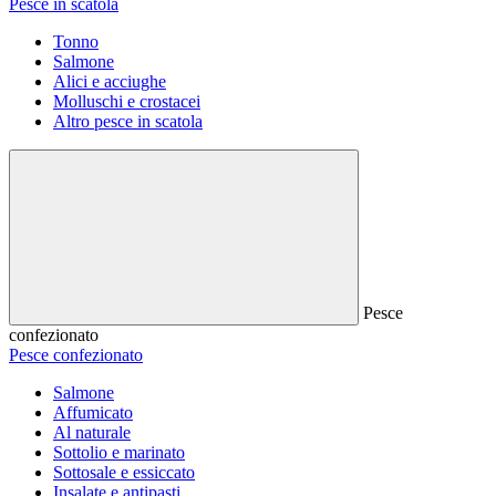
Pesce in scatola
Tonno
Salmone
Alici e acciughe
Molluschi e crostacei
Altro pesce in scatola
Pesce
confezionato
Pesce confezionato
Salmone
Affumicato
Al naturale
Sottolio e marinato
Sottosale e essiccato
Insalate e antipasti