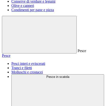
Conserve di verdure e legumi
Olive e capperi
Condimenti per pane e pizza
Pesce
Pesce
Pesci interi e eviscerati
Tranci e filetti
Molluschi e crostacei
Pesce in scatola