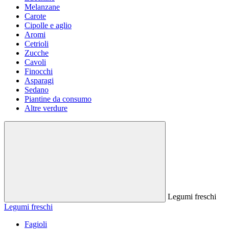
Melanzane
Carote
Cipolle e aglio
Aromi
Cetrioli
Zucche
Cavoli
Finocchi
Asparagi
Sedano
Piantine da consumo
Altre verdure
Legumi freschi
Legumi freschi
Fagioli