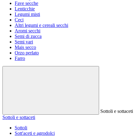
Fave secche
Lenticchie
Legumi misti
Ceci
Altri legumi e cereali secchi
Aromi secchi
Semi di zucca
Semi vari
Mais secco
Orzo perlato
Farro
Sottoli e sottaceti
Sottoli e sottaceti
Sottoli
Sott'aceti e agrodolci