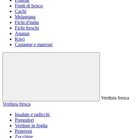
Fragole
Frutti di bosco
Cachi
Melagrana
Fichi d'india
Fichi freschi
Ananas
Kiwi
Castagne e marroni
Verdura fresca
Verdura fresca
Insalate e radicchi
Pomodori
Verdure in foglia
Peperoni
Zucchine