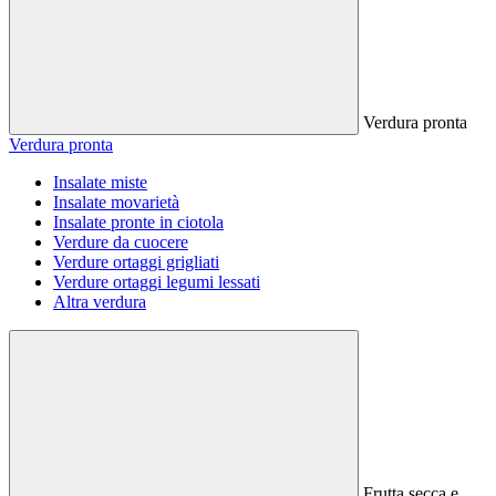
Verdura pronta
Verdura pronta
Insalate miste
Insalate movarietà
Insalate pronte in ciotola
Verdure da cuocere
Verdure ortaggi grigliati
Verdure ortaggi legumi lessati
Altra verdura
Frutta secca e